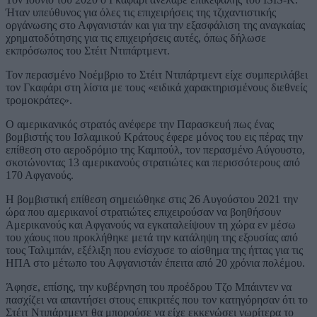
Ήταν υπεύθυνος για όλες τις επιχειρήσεις της τζιχαντιστικής
οργάνωσης στο Αφγανιστάν και για την εξασφάλιση της αναγκαίας
χρηματοδότησης για τις επιχειρήσεις αυτές, όπως δήλωσε
εκπρόσωπος του Στέιτ Ντιπάρτμεντ.
Τον περασμένο Νοέμβριο το Στέιτ Ντιπάρτμεντ είχε συμπεριλάβει
τον Γκαφάρι στη λίστα με τους «ειδικά χαρακτηρισμένους διεθνείς
τρομοκράτες».
Ο αμερικανικός στρατός ανέφερε την Παρασκευή πως ένας
βομβιστής του Ισλαμικού Κράτους έφερε μόνος του εις πέρας την
επίθεση στο αεροδρόμιο της Καμπούλ, τον περασμένο Αύγουστο,
σκοτώνοντας 13 αμερικανούς στρατιώτες και περισσότερους από
170 Αφγανούς.
Η βομβιστική επίθεση σημειώθηκε στις 26 Αυγούστου 2021 την
ώρα που αμερικανοί στρατιώτες επιχειρούσαν να βοηθήσουν
Αμερικανούς και Αφγανούς να εγκαταλείψουν τη χώρα εν μέσω
του χάους που προκλήθηκε μετά την κατάληψη της εξουσίας από
τους Ταλιμπάν, εξέλιξη που ενίσχυσε το αίσθημα της ήττας για τις
ΗΠΑ στο μέτωπο του Αφγανιστάν έπειτα από 20 χρόνια πολέμου.
Άφησε, επίσης, την κυβέρνηση του προέδρου Τζο Μπάιντεν να
πασχίζει να απαντήσει στους επικριτές που τον κατηγόρησαν ότι το
Στέιτ Ντιπάρτμεντ θα μπορούσε να είχε εκκενώσει νωρίτερα το