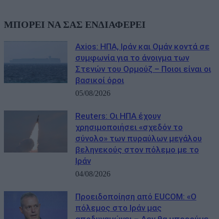
ΜΠΟΡΕΙ ΝΑ ΣΑΣ ΕΝΔΙΑΦΕΡΕΙ
Axios: ΗΠΑ, Ιράν και Ομάν κοντά σε
συμφωνία για το άνοιγμα των
Στενών του Ορμούζ – Ποιοι είναι οι
βασικοί όροι
05/08/2026
Reuters: Οι ΗΠΑ έχουν
χρησιμοποιήσει «σχεδόν το
σύνολο» των πυραύλων μεγάλου
βεληνεκούς στον πόλεμο με το
Ιράν
04/08/2026
Προειδοποίηση από EUCOM: «Ο
πόλεμος στο Ιράν μας
αποδυναμώνει – Δεν θα μπορούμε