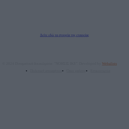
επικοινωνίας: 2108066997
Νόμιμος Εκπρόσωπος: Ζαχαρός Σταμάτης
Μέτοχοι: Ζαχαρός Σταμάτης, Κουβαράς Γεώργιος, ΥΠΗΡΕΣΙΕΣ ΠΡΟΗΓΜΕΝΗΣ
ΤΕΧΝΟΛΟΓΙΑΣ ΠΑΡΑΓΩΓΗΣ ΟΠΤΙΚΟΑΚΟΥΣΤΙΚΩΝ ΜΕΣΩΝ ΜΕΛΕΤΩΝ ΚΑΙ
ΠΑΡΟΧΗΣ ΥΠΗΡΕΣΙΩΝ PLD PLUS ΑΝΩΝ ΕΤΑΙΡΙΑ
Δικαιούχος του ονόματος τομέα (dailypost.gr): ΝΟΗΣΙΣ ΙΚΕ
Διευθυντής/Διαχειριστής: Ζαχαρός Σταμάτης
Διευθυντής Σύνταξης: Ρενάτο Λέκκα
Δείτε εδώ τα στοιχεία της εταιρείας
© 2024 Πνευματικά δικαιώματα: "ΝΟΗΣΙΣ ΙΚΕ". Developed by
Webalists
Πολιτική απορρήτου
Όροι χρήσης
Επικοινωνία