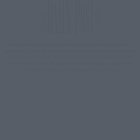
Μία ομάδα έμπειρων δημοσιογράφων δημιούργησαν πριν μερικά χρόνια το
dailypost.gr, με στόχο την αντικειμενική ενημέρωση και την ανάλυση πίσω από
τους τίτλους των ειδήσεων. Μαζί με μια μαχητική δημοσιογραφική ομάδα,
αποκαλύπτουν πολιτικά και παραπολιτικά θέματα, γράφουν επωνύμως την
άποψη τους, με γνώμονα τον ενημερωμένο αναγνώστη.
DAILYPOST.GR – ΤΑΥΤΌΤΗΤΑ
Ιδιοκτήτρια εταιρεία: «ΝΟΗΣΙΣ ΙΚΕ»
Έδρα: Δήμος Αμαρουσίου Αττικής, Αγ. Αθανασίου αρ. 21, Τ.Κ. 15125
ΑΦΜ: 801093076, Δ.Ο.Υ.: ΚΕΦΟΔΕ ΑΤΤΙΚΗΣ, E-mail: press@dailypost.gr, Τηλ.