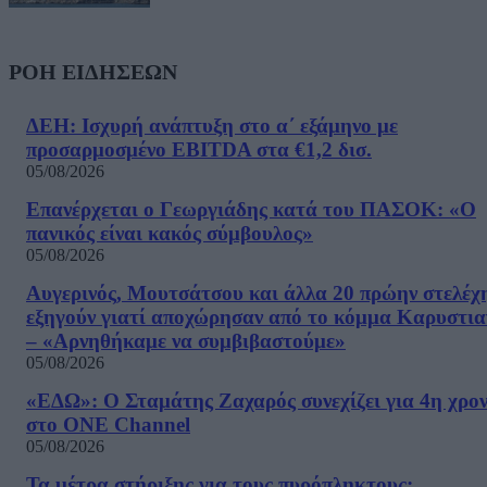
ΡΟΗ ΕΙΔΗΣΕΩΝ
ΔΕΗ: Ισχυρή ανάπτυξη στο α΄ εξάμηνο με
προσαρμοσμένο EBITDA στα €1,2 δισ.
05/08/2026
Επανέρχεται ο Γεωργιάδης κατά του ΠΑΣΟΚ: «Ο
πανικός είναι κακός σύμβουλος»
05/08/2026
Αυγερινός, Μουτσάτσου και άλλα 20 πρώην στελέχ
εξηγούν γιατί αποχώρησαν από το κόμμα Καρυστια
– «Αρνηθήκαμε να συμβιβαστούμε»
05/08/2026
«ΕΔΩ»: Ο Σταμάτης Ζαχαρός συνεχίζει για 4η χρον
στο ONE Channel
05/08/2026
Τα μέτρα στήριξης για τους πυρόπληκτους: