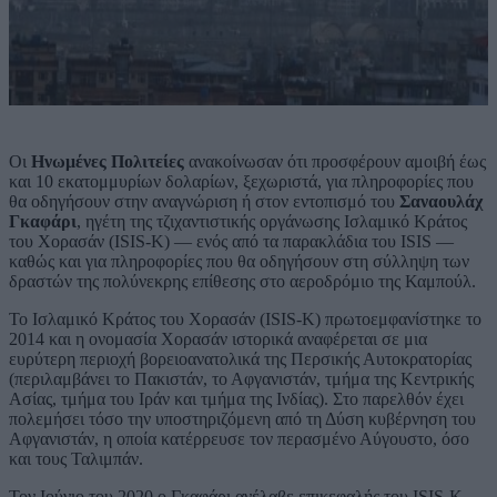
Οι
Ηνωμένες Πολιτείες
ανακοίνωσαν ότι προσφέρουν αμοιβή έως
και 10 εκατομμυρίων δολαρίων, ξεχωριστά, για πληροφορίες που
θα οδηγήσουν στην αναγνώριση ή στον εντοπισμό του
Σαναουλάχ
Γκαφάρι
, ηγέτη της τζιχαντιστικής οργάνωσης Ισλαμικό Κράτος
του Χορασάν (ISIS-K) — ενός από τα παρακλάδια του ISIS —
καθώς και για πληροφορίες που θα οδηγήσουν στη σύλληψη των
δραστών της πολύνεκρης επίθεσης στο αεροδρόμιο της Καμπούλ.
Το Ισλαμικό Κράτος του Χορασάν (ISIS-K) πρωτοεμφανίστηκε το
2014 και η ονομασία Χορασάν ιστορικά αναφέρεται σε μια
ευρύτερη περιοχή βορειοανατολικά της Περσικής Αυτοκρατορίας
(περιλαμβάνει το Πακιστάν, το Αφγανιστάν, τμήμα της Κεντρικής
Ασίας, τμήμα του Ιράν και τμήμα της Ινδίας). Στο παρελθόν έχει
πολεμήσει τόσο την υποστηριζόμενη από τη Δύση κυβέρνηση του
Αφγανιστάν, η οποία κατέρρευσε τον περασμένο Αύγουστο, όσο
και τους Ταλιμπάν.
Τον Ιούνιο του 2020 ο Γκαφάρι ανέλαβε επικεφαλής του ISIS-K.