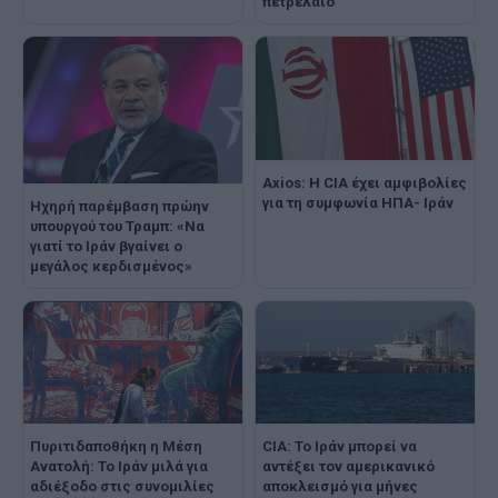
πετρέλαιο
Axios: Η CIA έχει αμφιβολίες
για τη συμφωνία ΗΠΑ- Ιράν
Ηχηρή παρέμβαση πρώην
υπουργού του Τραμπ: «Να
γιατί το Ιράν βγαίνει ο
μεγάλος κερδισμένος»
Πυριτιδαποθήκη η Μέση
CIA: Το Ιράν μπορεί να
Ανατολή: Το Ιράν μιλά για
αντέξει τον αμερικανικό
αδιέξοδο στις συνομιλίες
αποκλεισμό για μήνες