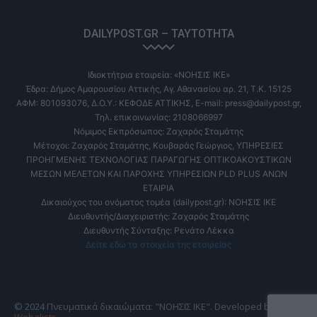
DAILYPOST.GR – ΤΑΥΤΌΤΗΤΑ
Ιδιοκτήτρια εταιρεία: «ΝΟΗΣΙΣ ΙΚΕ»
Έδρα: Δήμος Αμαρουσίου Αττικής, Αγ. Αθανασίου αρ. 21, Τ.Κ. 15125
ΑΦΜ: 801093076, Δ.Ο.Υ.: ΚΕΦΟΔΕ ΑΤΤΙΚΗΣ, E-mail: press@dailypost.gr,
Τηλ. επικοινωνίας: 2108066997
Νόμιμος Εκπρόσωπος: Ζαχαρός Σταμάτης
Μέτοχοι: Ζαχαρός Σταμάτης, Κουβαράς Γεώργιος, ΥΠΗΡΕΣΙΕΣ
ΠΡΟΗΓΜΕΝΗΣ ΤΕΧΝΟΛΟΓΙΑΣ ΠΑΡΑΓΩΓΗΣ ΟΠΤΙΚΟΑΚΟΥΣΤΙΚΩΝ
ΜΕΣΩΝ ΜΕΛΕΤΩΝ ΚΑΙ ΠΑΡΟΧΗΣ ΥΠΗΡΕΣΙΩΝ PLD PLUS ΑΝΩΝ
ΕΤΑΙΡΙΑ
Δικαιούχος του ονόματος τομέα (dailypost.gr): ΝΟΗΣΙΣ ΙΚΕ
Διευθυντής/Διαχειριστής: Ζαχαρός Σταμάτης
Διευθυντής Σύνταξης: Ρενάτο Λέκκα
Δείτε εδώ τα στοιχεία της εταιρείας
© 2024 Πνευματικά δικαιώματα: "ΝΟΗΣΙΣ ΙΚΕ". Developed by