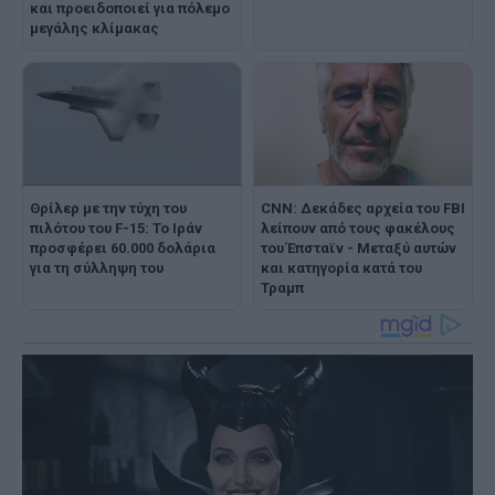
και προειδοποιεί για πόλεμο
μεγάλης κλίμακας
Θρίλερ με την τύχη του
CNN: Δεκάδες αρχεία του FBI
πιλότου του F-15: Το Ιράν
λείπουν από τους φακέλους
προσφέρει 60.000 δολάρια
του Έπσταϊν - Μεταξύ αυτών
για τη σύλληψη του
και κατηγορία κατά του
Τραμπ