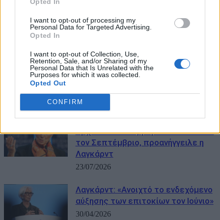
Opted In
I want to opt-out of processing my
Personal Data for Targeted Advertising.
Opted In
I want to opt-out of Collection, Use,
Retention, Sale, and/or Sharing of my
Personal Data that Is Unrelated with the
Purposes for which it was collected.
Opted Out
ΜΠΟΡΕΙ ΝΑ ΣΑΣ ΕΝΔΙΑΦΕΡΕΙ
CONFIRM
«Ραντεβού τον Σεπτέμβριο» –
Έρχεται νέα αύξηση των επιτοκίων
τον Σεπτέμβριο, προανήγγειλε η
Λαγκάρντ
23/07/2026
Λαγκάρντ: «Ανοιχτό το ενδεχόμενο
αύξησης των επιτοκίων τον Ιούνιο»
30/04/2026