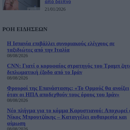
από δείπνο
21/01/2026
ΡΟΗ ΕΙΔΗΣΕΩΝ
Η Ισπανία επιβάλλει συνοριακούς ελέγχους σε
ταξιδιώτες από την Ιταλία
08/08/2026
CNN: Γιατί ο κορυφαίος στρατηγός του Τραμπ ζητ
διπλωματική έξοδο από το Ιράν
08/08/2026
Φρουροί της Επανάστασης: «Το Ορμούζ θα ανοίξει
όταν οι ΗΠΑ αποδεχθούν τους όρους του Ιράν»
08/08/2026
Νέο πλήγμα για το κόμμα Καρυστιανού: Αποχωρεί 
Νίκος Μπρουτζάκης – Καταγγέλει αυθαιρεσία και
φίμωση
08/08/2026