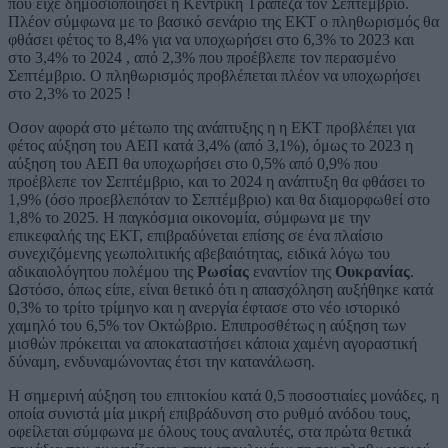
που είχε δημοσιοποιήσει η Κεντρική Τράπεζα τον Σεπτέμβριο.
Πλέον σύμφωνα με το βασικό σενάριο της ΕΚΤ ο πληθωρισμός θα
φθάσει φέτος το 8,4% για να υποχωρήσει στο 6,3% το 2023 και
στο 3,4% το 2024 , από 2,3% που προέβλεπε τον περασμένο
Σεπτέμβριο. Ο πληθωρισμός προβλέπεται πλέον να υποχωρήσει
στο 2,3% το 2025 !
Οσον αφορά στο μέτωπο της ανάπτυξης η η ΕΚΤ προβλέπει για
φέτος αύξηση του ΑΕΠ κατά 3,4% (από 3,1%), όμως το 2023 η
αύξηση του ΑΕΠ θα υποχωρήσει στο 0,5% από 0,9% που
προέβλεπε τον Σεπτέμβριο, και το 2024 η ανάπτυξη θα φθάσει το
1,9% (όσο προεβλεπόταν το Σεπτέμβριο) και θα διαμορφωθεί στο
1,8% το 2025. Η παγκόσμια οικονομία, σύμφωνα με την
επικεφαλής της ΕΚΤ, επιβραδύνεται επίσης σε ένα πλαίσιο
συνεχιζόμενης γεωπολιτικής αβεβαιότητας, ειδικά λόγω του
αδικαιολόγητου πολέμου της
Ρωσίας
εναντίον της
Ουκρανίας
.
Ωστόσο, όπως είπε, είναι θετικό ότι η απασχόληση αυξήθηκε κατά
0,3% το τρίτο τρίμηνο και η ανεργία έφτασε στο νέο ιστορικό
χαμηλό του 6,5% τον Οκτώβριο. Επιπροσθέτως η αύξηση των
μισθών πρόκειται να αποκαταστήσει κάποια χαμένη αγοραστική
δύναμη, ενδυναμώνοντας έτσι την κατανάλωση.
Η σημερινή αύξηση του επιτοκίου κατά 0,5 ποσοστιαίες μονάδες, η
οποία συνιστά μία μικρή επιβράδυνση στο ρυθμό ανόδου τους,
οφείλεται σύμφωνα με όλους τους αναλυτές, στα πρώτα θετικά