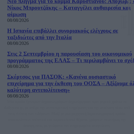
Νέο πλήγμα για το κόμμα Καρυστιανού: Αποχωρεί 
Νίκος Μπρουτζάκης – Καταγγέλει αυθαιρεσία και
φίμωση
08/08/2026
Η Ισπανία επιβάλλει συνοριακούς ελέγχους σε
ταξιδιώτες από την Ιταλία
08/08/2026
Στις 2 Σεπτεμβρίου η παρουσίαση του οικονομικού
προγράμματος της ΕΛΑΣ – Τι περιλαμβάνει το σχέ
08/08/2026
Σκέρτσος για ΠΑΣΟΚ: «Κανένα ουσιαστικό
επιχείρημα για την έκθεση του ΟΟΣΑ – Αξίζουμε ό
καλύτερη αντιπολίτευση»
08/08/2026
Μία ομάδα έμπειρων δημοσιογράφων δημιούργησαν πριν μερικά χρόνια το
dailypost.gr, με στόχο την αντικειμενική ενημέρωση και την ανάλυση πίσω από
τους τίτλους των ειδήσεων. Μαζί με μια μαχητική δημοσιογραφική ομάδα,
αποκαλύπτουν πολιτικά και παραπολιτικά θέματα, γράφουν επωνύμως την
άποψη τους, με γνώμονα τον ενημερωμένο αναγνώστη.