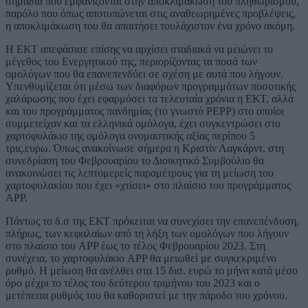
σημάδια που εμφανίζονται στην αποκλιμάκωση του πληθωρισμού,
παρόλο που όπως αποτυπώνεται στις αναθεωρημένες προβλέψεις,
η αποκλιμάκωση του θα απαιτήσει τουλάχιστον ένα χρόνο ακόμη.
Η ΕΚΤ απεφάσισε επίσης να αρχίσει σταδιακά να μειώνει το
μέγεθος του Ενεργητικού της, περιορίζοντας τα ποσά των
ομολόγων που θα επανεπενδύει σε σχέση με αυτά που λήγουν.
Υπενθυμίζεται ότι μέσω των διαφόρων προγραμμάτων ποσοτικής
χαλάρωσης που έχει εφαρμόσει τα τελευταία χρόνια η ΕΚΤ, αλλά
και του προγράμματος πανδημίας (το γνωστό ΡΕΡΡ) στο οποίοι
συμμετείχαν και τα ελληνικά ομόλογα, έχει συγκεντρώσει στο
χαρτοφυλάκιο της ομόλογα ονομαστικής αξίας περίπου 5
τρις.ευρω. Όπως ανακοίνωσε σήμερα η Κριστίν Λαγκάρντ, στη
συνεδρίαση του Φεβρουαρίου το Διοικητικό Συμβούλιο θα
ανακοινώσει τις λεπτομερείς παραμέτρους για τη μείωση του
χαρτοφυλακίου που έχει «χτίσει» στο πλαίσιο του προγράμματος
ΑΡΡ.
Πάντως το δ.σ της ΕΚΤ πρόκειται να συνεχίσει την επανεπένδυση,
πλήρως, των κεφαλαίων από τη λήξη των ομολόγων που λήγουν
στο πλαίσιο του APP έως το τέλος Φεβρουαρίου 2023. Στη
συνέχεια, το χαρτοφυλάκιο APP θα μειωθεί με συγκεκριμένο
ρυθμό. Η μείωση θα ανέλθει στα 15 δισ. ευρώ το μήνα κατά μέσο
όρο μέχρι το τέλος του δεύτερου τριμήνου του 2023 και ο
μετέπειτα ρυθμός του θα καθοριστεί με την πάροδο του χρόνου.