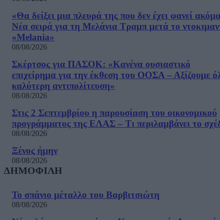
«Θα δείξει μια πλευρά της που δεν έχει φανεί ακόμ
Νέα σειρά για τη Μελάνια Τραμπ μετά το ντοκιμαν
«Melania»
08/08/2026
Σκέρτσος για ΠΑΣΟΚ: «Κανένα ουσιαστικό
επιχείρημα για την έκθεση του ΟΟΣΑ – Αξίζουμε ό
καλύτερη αντιπολίτευση»
08/08/2026
Στις 2 Σεπτεμβρίου η παρουσίαση του οικονομικού
προγράμματος της ΕΛΑΣ – Τι περιλαμβάνει το σχέ
08/08/2026
Ξένος ήμην
08/08/2026
ΔΗΜΟΦΙΛΗ
Το σπάνιο μέταλλο του Βαρβιτσιώτη
08/08/2026