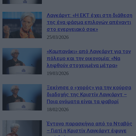
Λαγκάρντ: «Η ΕΚΤ έχει στη διάθεση
της ένα φάσμα επιλογών απέναντι
στο ενεργειακό σοκ»
25/03/2026
«Καμπανάκι» από Λαγκάρντ για τον
πόλεμο και την οικονομία: «Να
ληφθούν στοχευμένα μέτρα»
19/03/2026
Ξεκίνησε ο «χορός» για την κούρσα
διαδοχής της Κριστίν Λαγκάρντ –
Ποια ονόματα είναι τα φαβορί
18/02/2026
Έντονο παρασκήνιο από το Νταβός
– Γιατί η Κριστίν Λαγκάρντ έφυγε