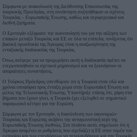
Σύμφωνα με ανακοίνωση της Διεύθυνσης Επικοινωνίας της
τουρκικής Προεδρίας, στη συνάντηση συζητήθηκαν οι σχέσεις
Τουρκίας – Ευρωπαϊκής Ένωσης, καθώς και περιφερειακά και
διεθνή ζητήματα.
Ο Ερντογάν εξέφρασε την ικανοποίησή του για την αύξηση των
επαφών μεταξύ Τουρκίας και ΕΕ σε όλα τα επίπεδα, τονίζοντας ότι
βασική προσδοκία της Άγκυρας είναι η αναζωογόνηση της
ενταξιακής διαδικασίας της Τουρκίας.
Όπως ανέφερε για να προχωρήσει αυτή η διαδικασία πρέπει να
ενεργοποιηθούν οι σχετικοί μηχανισμοί και να ξεκινήσουν οι
απαραίτητες συναντήσεις.
Ο Τούρκος Πρόεδρος υπενθύμισε ότι η Τουρκία είναι εδώ και
χρόνια υποψήφια προς ένταξη χώρα στην Ευρωπαϊκή Ένωση και
μέλος της Τελωνειακής Ένωσης. Υποστήριξε επίσης ότι, χάρη στα
βήματα που έχουν γίνει, η Τουρκία έχει εξελιχθεί σε σημαντικό
παραγωγικό κέντρο για την Ευρώπη.
Σύμφωνα με τον Ερντογάν, η διασύνδεση των οικονομιών
Τουρκίας και Ευρώπης αυξάνει την ανταγωνιστική ισχύ της
Ευρωπαϊκής Ένωσης διεθνώς. Στο πλαίσιο αυτό, σημείωσε ότι η
Άγκυρα αναμένει οι ρυθμίσεις που σχεδιάζει η ΕΕ στον τομέα του
εμπορίου και των επενδύσεων να περιλαμβάνουν και την Τουρκία.