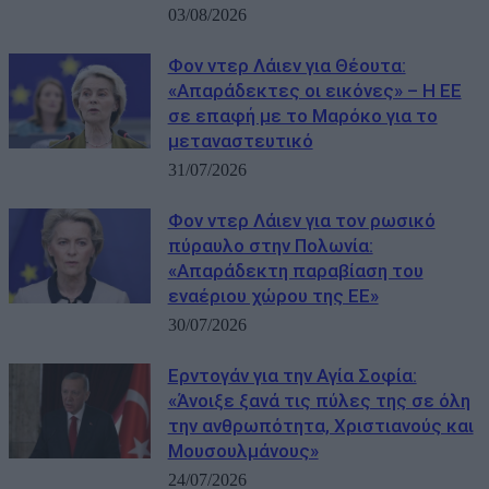
03/08/2026
Φον ντερ Λάιεν για Θέουτα:
«Απαράδεκτες οι εικόνες» – Η ΕΕ
σε επαφή με το Μαρόκο για το
μεταναστευτικό
31/07/2026
Φον ντερ Λάιεν για τον ρωσικό
πύραυλο στην Πολωνία:
«Απαράδεκτη παραβίαση του
εναέριου χώρου της ΕΕ»
30/07/2026
Ερντογάν για την Αγία Σοφία:
«Άνοιξε ξανά τις πύλες της σε όλη
την ανθρωπότητα, Χριστιανούς και
Μουσουλμάνους»
24/07/2026