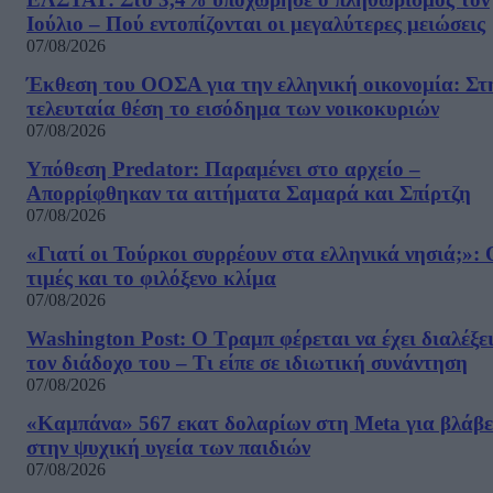
Ιούλιο – Πού εντοπίζονται οι μεγαλύτερες μειώσεις
07/08/2026
Έκθεση του ΟΟΣΑ για την ελληνική οικονομία: Στ
τελευταία θέση το εισόδημα των νοικοκυριών
07/08/2026
Υπόθεση Predator: Παραμένει στο αρχείο –
Απορρίφθηκαν τα αιτήματα Σαμαρά και Σπίρτζη
07/08/2026
«Γιατί οι Τούρκοι συρρέουν στα ελληνικά νησιά;»: 
τιμές και το φιλόξενο κλίμα
07/08/2026
Washington Post: Ο Τραμπ φέρεται να έχει διαλέξε
τον διάδοχο του – Τι είπε σε ιδιωτική συνάντηση
07/08/2026
«Καμπάνα» 567 εκατ δολαρίων στη Meta για βλάβε
στην ψυχική υγεία των παιδιών
07/08/2026