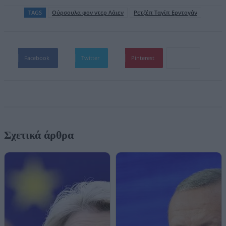
TAGS
Ούρσουλα φον ντερ Λάιεν
Ρετζέπ Ταγίπ Ερντογάν
Facebook
Twitter
Pinterest
Σχετικά άρθρα