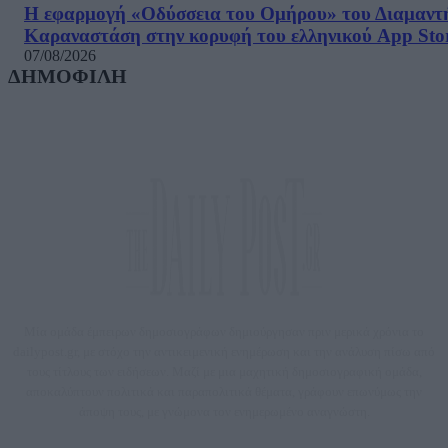
Η εφαρμογή «Οδύσσεια του Ομήρου» του Διαμαντ
Καραναστάση στην κορυφή του ελληνικού App Sto
07/08/2026
ΔΗΜΟΦΙΛΗ
Μία ομάδα έμπειρων δημοσιογράφων δημιούργησαν πριν μερικά χρόνια το
dailypost.gr, με στόχο την αντικειμενική ενημέρωση και την ανάλυση πίσω από
τους τίτλους των ειδήσεων. Μαζί με μια μαχητική δημοσιογραφική ομάδα,
αποκαλύπτουν πολιτικά και παραπολιτικά θέματα, γράφουν επωνύμως την
άποψη τους, με γνώμονα τον ενημερωμένο αναγνώστη.