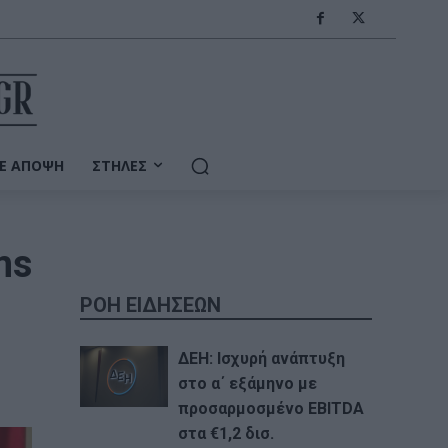
Ε ΆΠΟΨΗ
ΣΤΉΛΕΣ
ms
ΡΟΗ ΕΙΔΗΣΕΩΝ
ΔΕΗ: Ισχυρή ανάπτυξη
στο α΄ εξάμηνο με
προσαρμοσμένο EBITDA
στα €1,2 δισ.