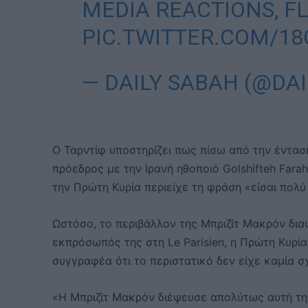
MEDIA REACTIONS, F
PIC.TWITTER.COM/1
— DAILY SABAH (@DA
Ο Ταρντίφ υποστηρίζει πως πίσω από την έντα
πρόεδρος με την Ιρανή ηθοποιό Golshifteh Fara
την Πρώτη Κυρία περιείχε τη φράση «είσαι πολ
Ωστόσο, το περιβάλλον της Μπριζίτ Μακρόν δι
εκπρόσωπός της στη Le Parisien, η Πρώτη Κυρία
συγγραφέα ότι το περιστατικό δεν είχε καμία σ
«Η Μπριζίτ Μακρόν διέψευσε απολύτως αυτή την