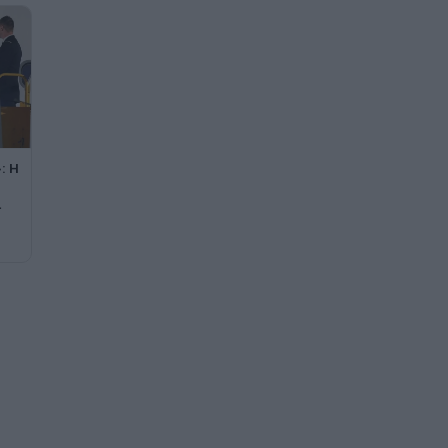
: Η
ι