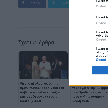
I want t
Facebook
Twitter
Pinterest
Opted 
I want t
Opted 
I want 
Advertis
Opted 
Σχετικά άρθρα
I want t
of my P
was col
Opted 
Viral ο άβολος χορός της
Η φωτογραφία Μακρόν
πριγκίπισσας Σαρλίν και του
τους ηγέτες της «Συμμα
Αλβέρτου – «Δεν κοιτάζονται
των Προθύμων», ανάμε
καν», γράφουν στα social
τους ο Μητσοτάκης -
media (video)
«Ενωμένοι»