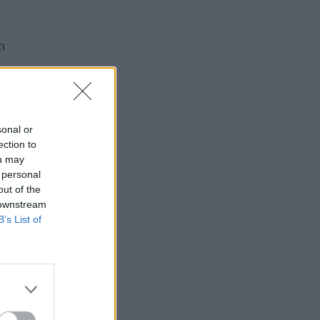
ι
sonal or
ection to
ou may
 personal
out of the
 downstream
B’s List of