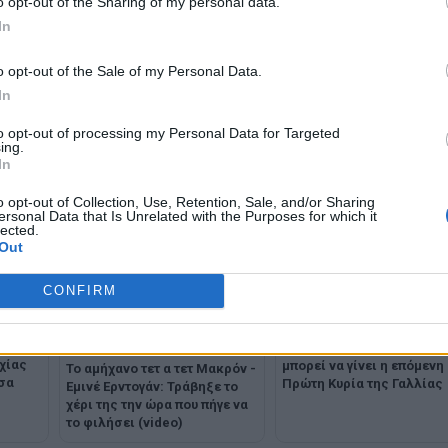
o opt-out of the Sharing of my personal data.
WhatsApp
In
o opt-out of the Sale of my Personal Data.
In
to opt-out of processing my Personal Data for Targeted
ing.
In
o opt-out of Collection, Use, Retention, Sale, and/or Sharing
ersonal Data that Is Unrelated with the Purposes for which it
lected.
Out
CONFIRM
 με
Η Ιταλίδα πριγκίπισσα πο
χίας
μπορεί να γίνει η επόμενη
Το αμήχανο τετ α τετ Μακρόν -
σα
Πρώτη Κυρία της Γαλλίας
Εμινέ Ερντογάν: Τράβηξε το
χέρι της την ώρα που πήγε να
το φιλήσει (video)