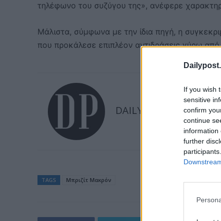
τηλέφωνο του συζύγου της», ανέφερε χαρακτηρ
Μάλιστα, σύμφωνα με την ίδια πηγή, η συγκεκρι
που προκάλεσε επιπλέον αντιδράσεις γύρω από 
Dailypost.
If you wish 
sensitive in
DAILYPOST
confirm you
continue se
information 
further disc
participants
Downstream 
TAGS
Μπριζίτ Μακρόν
Persona