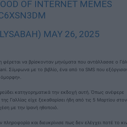
LOOD OF INTERNET MEMES
8C6XSN3DM
ILYSABAH)
MAY 26, 2025
ση φέρεται να βρίσκονταν μηνύματα που αντάλλασσε ο Γά
hani. Σύμφωνα με το βιβλίο, ένα από τα SMS που εξόργισα
ύ όμορφη».
αψεύδει κατηγορηματικά την εκδοχή αυτή. Όπως ανέφερε
 της Γαλλίας είχε ξεκαθαρίσει ήδη από τις 5 Μαρτίου στον
χέση με την Ιρανή ηθοποιό.
 πληροφορία και διευκρίνισε πως δεν ελέγχει ποτέ το κι