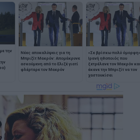
με την
Νέες αποκαλύψεις για τη
«Σε βρίσκω πολύ όμορφη»
Μπριζίτ Μακρόν: Απομάκρυνε
Ιρανή ηθοποιός που
την
ασκούμενη από το Ελιζέ γιατί
ξετρέλανε τον Μακρόν κα
eo)
φλέρταρε τον Μακρόν
έκανε την Μπριζίτ να τον
χαστουκίσει