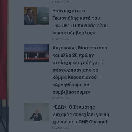
05/08/2026
Επανέρχεται ο
Γεωργιάδης κατά του
ΠΑΣΟΚ: «Ο πανικός είναι
κακός σύμβουλος»
05/08/2026
Αυγερινός, Μουτσάτσου
και άλλα 20 πρώην
στελέχη εξηγούν γιατί
αποχώρησαν από το
κόμμα Καρυστιανού –
«Αρνηθήκαμε να
συμβιβαστούμε»
05/08/2026
«ΕΔΩ»: Ο Σταμάτης
Ζαχαρός συνεχίζει για 4η
χρονιά στο ONE Channel
05/08/2026