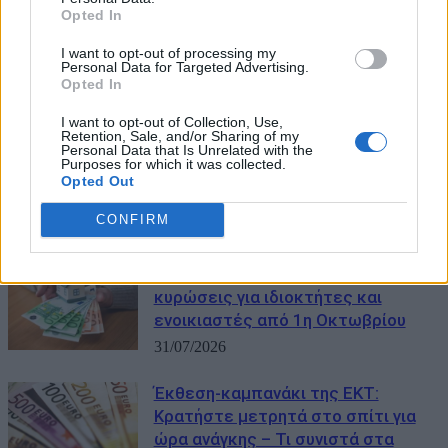
Opted In
I want to opt-out of processing my
Personal Data for Targeted Advertising.
Opted In
I want to opt-out of Collection, Use,
Retention, Sale, and/or Sharing of my
Personal Data that Is Unrelated with the
Purposes for which it was collected.
Opted Out
CONFIRM
ΜΠΟΡΕΙ ΝΑ ΣΑΣ ΕΝΔΙΑΦΕΡΕΙ
Τέλος τα μετρητά στα ενοίκια: Οι
κυρώσεις για ιδιοκτήτες και
ενοικιαστές από 1η Οκτωβρίου
31/07/2026
Έκθεση-καμπανάκι της ΕΚΤ:
Κρατήστε μετρητά στο σπίτι για
ώρα ανάγκης – Τι συνιστά στα