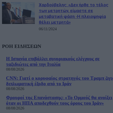
Χαρδούβελης: «Δεν ήρθε το τέλος
των μετρητών, είμαστε σε
μεταβατική φάση -Η πλειοψηφία
θέλει μετρητά»
06/11/2024
ΡΟΗ ΕΙΔΗΣΕΩΝ
Η Ισπανία επιβάλλει συνοριακούς ελέγχους σε
ταξιδιώτες από την Ιταλία
08/08/2026
CNN: Γιατί ο κορυφαίος στρατηγός του Τραμπ ζητ
διπλωματική έξοδο από το Ιράν
08/08/2026
Φρουροί της Επανάστασης: «Το Ορμούζ θα ανοίξει
όταν οι ΗΠΑ αποδεχθούν τους όρους του Ιράν»
08/08/2026