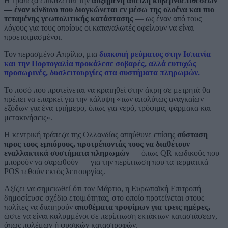
Η τράπεζα επικαλείται την
αυξημένη απειλή κυβερνοεπιθέσεων
— έναν κίνδυνο που διογκώνεται εν μέσω της ολοένα και πιο
τεταμένης γεωπολιτικής κατάστασης
— ως έναν από τους
λόγους για τους οποίους οι καταναλωτές οφείλουν να είναι
προετοιμασμένοι.
Τον περασμένο Απρίλιο, μια
διακοπή ρεύματος στην Ισπανία
και την Πορτογαλία προκάλεσε σοβαρές, αλλά ευτυχώς
προσωρινές, δυσλειτουργίες στα συστήματα πληρωμών.
Το ποσό που προτείνεται να κρατηθεί στην άκρη σε μετρητά θα
πρέπει να επαρκεί για την κάλυψη «των απολύτως αναγκαίων
εξόδων για ένα τριήμερο, όπως για νερό, τρόφιμα, φάρμακα και
μετακινήσεις».
Η κεντρική τράπεζα της Ολλανδίας απηύθυνε επίσης
σύσταση
προς τους εμπόρους, προτρέποντάς τους να διαθέτουν
εναλλακτικά συστήματα πληρωμών
— όπως QR κωδικούς που
μπορούν να σαρωθούν — για την περίπτωση που τα τερματικά
POS τεθούν εκτός λειτουργίας.
Αξίζει να σημειωθεί ότι τον Μάρτιο, η Ευρωπαϊκή Επιτροπή
δημοσίευσε σχέδιο ετοιμότητας, στο οποίο προτείνεται στους
πολίτες να διατηρούν
αποθέματα τροφίμων για τρεις ημέρες,
ώστε να είναι καλυμμένοι σε περίπτωση εκτάκτων καταστάσεων,
όπως πολέμων ή φυσικών καταστροφών.