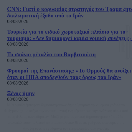
CNN: Γιατί ο κορυφαίος στρατηγός του Τραμπ ζητ
διπλωματική έξοδο από το Ιράν
08/08/2026
Τουρκία για το ειδικό χωροταξικό πλαίσιο για τον
τουρισμό: «Δεν δημιουργεί καμία νομική συνέπεια»
08/08/2026
Το σπάνιο μέταλλο του Βαρβιτσιώτη
08/08/2026
Φρουροί της Επανάστασης: «Το Ορμούζ θα ανοίξει
όταν οι ΗΠΑ αποδεχθούν τους όρους του Ιράν»
08/08/2026
Ξένος ήμην
08/08/2026
Μία ομάδα έμπειρων δημοσιογράφων δημιούργησαν πριν μερικά χρόνια το
dailypost.gr, με στόχο την αντικειμενική ενημέρωση και την ανάλυση πίσω από
τους τίτλους των ειδήσεων. Μαζί με μια μαχητική δημοσιογραφική ομάδα,
αποκαλύπτουν πολιτικά και παραπολιτικά θέματα, γράφουν επωνύμως την
άποψη τους, με γνώμονα τον ενημερωμένο αναγνώστη.