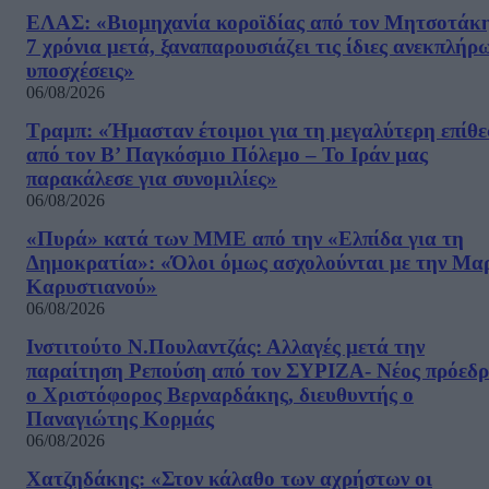
ΕΛΑΣ: «Βιομηχανία κοροϊδίας από τον Μητσοτάκ
7 χρόνια μετά, ξαναπαρουσιάζει τις ίδιες ανεκπλήρ
υποσχέσεις»
06/08/2026
Τραμπ: «Ήμασταν έτοιμοι για τη μεγαλύτερη επίθ
από τον Β’ Παγκόσμιο Πόλεμο – Το Ιράν μας
παρακάλεσε για συνομιλίες»
06/08/2026
«Πυρά» κατά των ΜΜΕ από την «Ελπίδα για τη
Δημοκρατία»: «Όλοι όμως ασχολούνται με την Μα
Καρυστιανού»
06/08/2026
Ινστιτούτο Ν.Πουλαντζάς: Αλλαγές μετά την
παραίτηση Ρεπούση από τον ΣΥΡΙΖΑ- Νέος πρόεδρ
ο Χριστόφορος Βερναρδάκης, διευθυντής ο
Παναγιώτης Κορμάς
06/08/2026
Χατζηδάκης: «Στον κάλαθο των αχρήστων οι