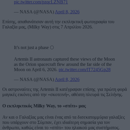
pic.twitter.com/pzqcLZNB71
— NASA (@NASA)
April 8, 2026
Επίσης, απαθανάτισαν αυτή την εκπληκτική φωτογραφία του
Γαλαξία μας, (Milky Way) στις 7 Απριλίου 2026.
It’s not just a phase 🌕
Artemis II astronauts captured these views of the Moon
as the Orion spacecraft flew around the far side of the
Moon on April 6, 2026.
pic.twitter.com/lT7245Gp28
— NASA (@NASA)
April 8, 2026
Οι αστροναύτες της Artemis II κατέγραψαν επίσης για πρώτη φορά
μαγικές εικόνες από την «σκοτεινή», αθέατη πλευρά τις Σελήνης.
Ο εκπληκτικός Milky Way, το «σπίτι» μας
Αν και ο Γαλαξίας μας είναι ένας από τα δισεκατομμύρια γαλαξίες
που υπάρχουν στο Σύμπαν, έχει ιδιαίτερη σημασία για τον
άνθρωπο, καθώς είναι το «σπίτι» του ηλιακού μας συστήματος.