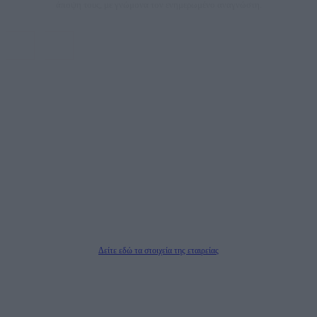
άποψη τους, με γνώμονα τον ενημερωμένο αναγνώστη.
DAILYPOST.GR – ΤΑΥΤΌΤΗΤΑ
Ιδιοκτήτρια εταιρεία: «ΝΟΗΣΙΣ ΙΚΕ»
Έδρα: Δήμος Αμαρουσίου Αττικής, Αγ. Αθανασίου αρ. 21, Τ.Κ. 15125
ΑΦΜ: 801093076, Δ.Ο.Υ.: ΚΕΦΟΔΕ ΑΤΤΙΚΗΣ, E-mail: press@dailypost.gr, Τηλ.
επικοινωνίας: 2108066997
Νόμιμος Εκπρόσωπος: Ζαχαρός Σταμάτης
Μέτοχοι: Ζαχαρός Σταμάτης, Κουβαράς Γεώργιος, ΥΠΗΡΕΣΙΕΣ ΠΡΟΗΓΜΕΝΗΣ
ΤΕΧΝΟΛΟΓΙΑΣ ΠΑΡΑΓΩΓΗΣ ΟΠΤΙΚΟΑΚΟΥΣΤΙΚΩΝ ΜΕΣΩΝ ΜΕΛΕΤΩΝ ΚΑΙ
ΠΑΡΟΧΗΣ ΥΠΗΡΕΣΙΩΝ PLD PLUS ΑΝΩΝ ΕΤΑΙΡΙΑ
Δικαιούχος του ονόματος τομέα (dailypost.gr): ΝΟΗΣΙΣ ΙΚΕ
Διευθυντής/Διαχειριστής: Ζαχαρός Σταμάτης
Διευθυντής Σύνταξης: Ρενάτο Λέκκα
Δείτε εδώ τα στοιχεία της εταιρείας