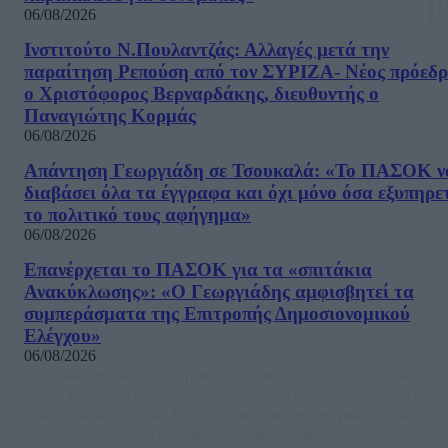
06/08/2026
Ινστιτούτο Ν.Πουλαντζάς: Αλλαγές μετά την
παραίτηση Ρεπούση από τον ΣΥΡΙΖΑ- Νέος πρόεδρ
ο Χριστόφορος Βερναρδάκης, διευθυντής ο
Παναγιώτης Κορμάς
06/08/2026
Απάντηση Γεωργιάδη σε Τσουκαλά: «Το ΠΑΣΟΚ ν
διαβάσει όλα τα έγγραφα και όχι μόνο όσα εξυπηρε
το πολιτικό τους αφήγημα»
06/08/2026
Επανέρχεται το ΠΑΣΟΚ για τα «σπιτάκια
Ανακύκλωσης»: «Ο Γεωργιάδης αμφισβητεί τα
συμπεράσματα της Επιτροπής Δημοσιονομικού
Ελέγχου»
06/08/2026
Μία ομάδα έμπειρων δημοσιογράφων δημιούργησαν πριν μερικά χρόνια το
dailypost.gr, με στόχο την αντικειμενική ενημέρωση και την ανάλυση πίσω από
τους τίτλους των ειδήσεων. Μαζί με μια μαχητική δημοσιογραφική ομάδα,
αποκαλύπτουν πολιτικά και παραπολιτικά θέματα, γράφουν επωνύμως την