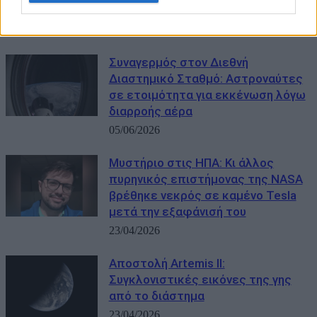
χορεύει» (Video)
09/06/2026
Συναγερμός στον Διεθνή
Διαστημικό Σταθμό: Αστροναύτες
σε ετοιμότητα για εκκένωση λόγω
διαρροής αέρα
05/06/2026
Μυστήριο στις ΗΠΑ: Κι άλλος
πυρηνικός επιστήμονας της NASA
βρέθηκε νεκρός σε καμένο Tesla
μετά την εξαφάνισή του
23/04/2026
Αποστολή Artemis II:
Συγκλονιστικές εικόνες της γης
από το διάστημα
23/04/2026