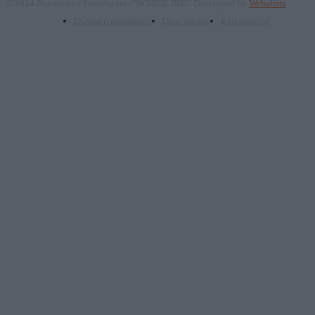
© 2024 Πνευματικά δικαιώματα: "ΝΟΗΣΙΣ ΙΚΕ". Developed by
Webalists
Πολιτική απορρήτου
Όροι χρήσης
Επικοινωνία