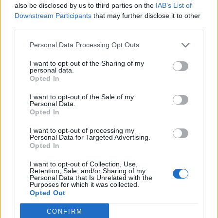
also be disclosed by us to third parties on the
IAB’s List of
Downstream Participants
that may further disclose it to other
third parties.
Personal Data Processing Opt Outs
I want to opt-out of the Sharing of my
personal data.
Opted In
I want to opt-out of the Sale of my
Personal Data.
Opted In
I want to opt-out of processing my
Personal Data for Targeted Advertising.
Opted In
I want to opt-out of Collection, Use,
ΜΠΟΡΕΙ ΝΑ ΣΑΣ ΕΝΔΙΑΦΕΡΕΙ
Retention, Sale, and/or Sharing of my
Personal Data that Is Unrelated with the
Purposes for which it was collected.
Εντυπωσιακές εικόνες:
Opted Out
Αστροναύτης της NASA κατέγραψε
CONFIRM
το νότιο Σέλας – «Έμοιαζε να