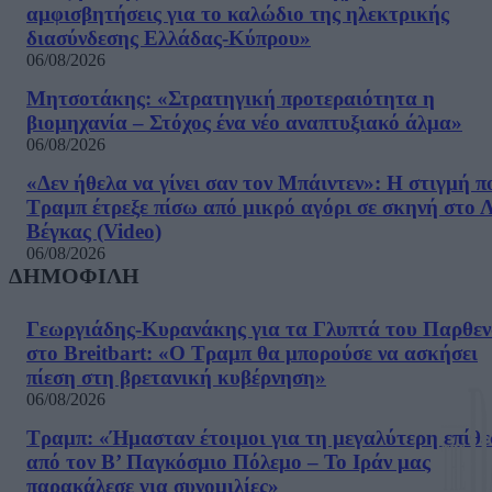
αμφισβητήσεις για το καλώδιο της ηλεκτρικής
διασύνδεσης Ελλάδας-Κύπρου»
06/08/2026
Μητσοτάκης: «Στρατηγική προτεραιότητα η
βιομηχανία – Στόχος ένα νέο αναπτυξιακό άλμα»
06/08/2026
«Δεν ήθελα να γίνει σαν τον Μπάιντεν»: Η στιγμή π
Τραμπ έτρεξε πίσω από μικρό αγόρι σε σκηνή στο 
Βέγκας (Video)
06/08/2026
ΔΗΜΟΦΙΛΗ
Γεωργιάδης-Κυρανάκης για τα Γλυπτά του Παρθε
στο Breitbart: «Ο Τραμπ θα μπορούσε να ασκήσει
πίεση στη βρετανική κυβέρνηση»
06/08/2026
Τραμπ: «Ήμασταν έτοιμοι για τη μεγαλύτερη επίθ
από τον Β’ Παγκόσμιο Πόλεμο – Το Ιράν μας
παρακάλεσε για συνομιλίες»