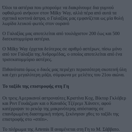
Όλοι τα αστέρια που μπορούμε να διακρίνουμε δια γυμνού
οφθαλμού ανήκουν στον Milky Way, αλλά πέρα από αυτά τα
σχετικά κοντινά άστρα, ο Γαλαξίας μας εμφανίζεται ως μία θολή
λωρίδα λευκού φωτός στον ουρανό
Ο Γαλαξίας μας αποτελείται από τουλάχιστον 200 έως και 500
δισεκατομμύρια αστέρια.
Ο Milky Way έρχεται δεύτερος σε αριθμό αστέρων, πίσω μόνο
από τον Γαλαξία της Ανδρομέδας, ο οποίος αποτελείται από ένα
τρισεκατομμύριο αστέρες.
Πιθανότατα όμως ο δικός μας περιέχει περισσότερη σκοτεινή ύλη
και έχει μεγαλύτερη μάζα, σύμφωνα με μελέτες του 21ου αιώνα.
Το ταξίδι της επιστροφής στη Γη
Οι τρεις Αμερικανοί αστροναύτες Κριστίνα Κοχ, Βίκτορ Γκλόβερ
και Ριντ Γουάιζμαν και ο Καναδός Τζέρεμι Χάνσεν, αφού
κατέρριψαν το ρεκόρ της μακρινότερης απόστασης σε
επανδρωμένη διαστημική πτήση, ξεκίνησαν χθες το ταξίδι της
επιστροφής στο «σπίτι».
Το πλήρωμα της Artemis II αναμένεται στη Γη το Μ. Σάββατο.