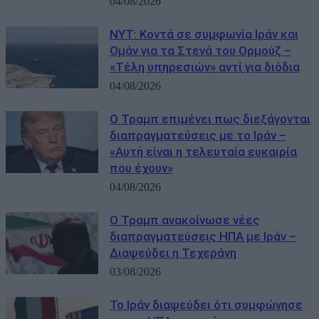
04/08/2026
NYT: Κοντά σε συμφωνία Ιράν και
Ομάν για τα Στενά του Ορμούζ –
«Τέλη υπηρεσιών» αντί για διόδια
04/08/2026
Ο Τραμπ επιμένει πως διεξάγονται
διαπραγματεύσεις με το Ιράν –
«Αυτή είναι η τελευταία ευκαιρία
που έχουν»
04/08/2026
Ο Τραμπ ανακοίνωσε νέες
διαπραγματεύσεις ΗΠΑ με Ιράν –
Διαψεύδει η Τεχεράνη
03/08/2026
Το Ιράν διαψεύδει ότι συμφώνησε