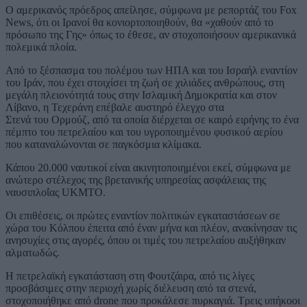
Ο αμερικανός πρόεδρος απείλησε, σύμφωνα με ρεπορτάζ του Fox
News, ότι οι Ιρανοί θα κονιορτοποιηθούν, θα «χαθούν από το
πρόσωπο της Γης» όπως το έθεσε, αν στοχοποιήσουν αμερικανικά
πολεμικά πλοία.
Από το ξέσπασμα του πολέμου των ΗΠΑ και του Ισραήλ εναντίον
του Ιράν, που έχει στοιχίσει τη ζωή σε χιλιάδες ανθρώπους, στη
μεγάλη πλειονότητά τους στην Ισλαμική Δημοκρατία και στον
Λίβανο, η Τεχεράνη επέβαλε αυστηρό έλεγχο στα
Στενά του Ορμούζ, από τα οποία διέρχεται σε καιρό ειρήνης το ένα
πέμπτο του πετρελαίου και του υγροποιημένου φυσικού αερίου
που καταναλώνονται σε παγκόσμια κλίμακα.
Κάπου 20.000 ναυτικοί είναι ακινητοποιημένοι εκεί, σύμφωνα με
ανώτερο στέλεχος της βρετανικής υπηρεσίας ασφάλειας της
ναυσιπλοΐας UKMTO.
Οι επιθέσεις, οι πρώτες εναντίον πολιτικών εγκαταστάσεων σε
χώρα του Κόλπου έπειτα από έναν μήνα και πλέον, ανακίνησαν τις
ανησυχίες στις αγορές, όπου οι τιμές του πετρελαίου αυξήθηκαν
αλματωδώς.
Η πετρελαϊκή εγκατάσταση στη Φουτζάιρα, από τις λίγες
προσβάσιμες στην περιοχή χωρίς διέλευση από τα στενά,
στοχοποιήθηκε από drone που προκάλεσε πυρκαγιά. Τρεις υπήκοοι