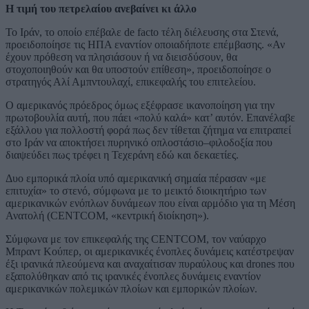
Η τιμή του πετρελαίου ανεβαίνει κι άλλο
Το Ιράν, το οποίο επέβαλε de facto τέλη διέλευσης στα Στενά,
προειδοποίησε τις ΗΠΑ εναντίον οποιαδήποτε επέμβασης. «Αν
έχουν πρόθεση να πλησιάσουν ή να διεισδύσουν, θα
στοχοποιηθούν και θα υποστούν επίθεση», προειδοποίησε ο
στρατηγός Αλί Αμπντουλαχί, επικεφαλής του επιτελείου.
Ο αμερικανός πρόεδρος όμως εξέφρασε ικανοποίηση για την
πρωτοβουλία αυτή, που πάει «πολύ καλά» κατ’ αυτόν. Επανέλαβε
εξάλλου για πολλοστή φορά πως δεν τίθεται ζήτημα να επιτραπεί
στο Ιράν να αποκτήσει πυρηνικό οπλοστάσιο–φιλοδοξία που
διαψεύδει πως τρέφει η Τεχεράνη εδώ και δεκαετίες.
Δυο εμπορικά πλοία υπό αμερικανική σημαία πέρασαν «με
επιτυχία» το στενό, σύμφωνα με το μεικτό διοικητήριο των
αμερικανικών ενόπλων δυνάμεων που είναι αρμόδιο για τη Μέση
Ανατολή (CENTCOM, «κεντρική διοίκηση»).
Σύμφωνα με τον επικεφαλής της CENTCOM, τον ναύαρχο
Μπραντ Κούπερ, οι αμερικανικές ένοπλες δυνάμεις κατέστρεψαν
έξι ιρανικά πλεούμενα και αναχαίτισαν πυραύλους και drones που
εξαπολύθηκαν από τις ιρανικές ένοπλες δυνάμεις εναντίον
αμερικανικών πολεμικών πλοίων και εμπορικών πλοίων.