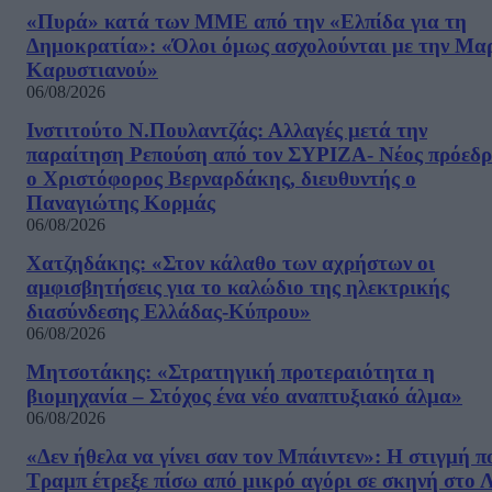
«Πυρά» κατά των ΜΜΕ από την «Ελπίδα για τη
Δημοκρατία»: «Όλοι όμως ασχολούνται με την Μα
Καρυστιανού»
06/08/2026
Ινστιτούτο Ν.Πουλαντζάς: Αλλαγές μετά την
παραίτηση Ρεπούση από τον ΣΥΡΙΖΑ- Νέος πρόεδρ
ο Χριστόφορος Βερναρδάκης, διευθυντής ο
Παναγιώτης Κορμάς
06/08/2026
Χατζηδάκης: «Στον κάλαθο των αχρήστων οι
αμφισβητήσεις για το καλώδιο της ηλεκτρικής
διασύνδεσης Ελλάδας-Κύπρου»
06/08/2026
Μητσοτάκης: «Στρατηγική προτεραιότητα η
βιομηχανία – Στόχος ένα νέο αναπτυξιακό άλμα»
06/08/2026
«Δεν ήθελα να γίνει σαν τον Μπάιντεν»: Η στιγμή π
Τραμπ έτρεξε πίσω από μικρό αγόρι σε σκηνή στο 