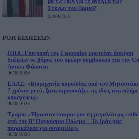
με τις ΗΠΑ για το άνοιγμα των
Στενών του Ορμούζ
02/08/2026
ΡΟΗ ΕΙΔΗΣΕΩΝ
ΗΠΑ: Επιτροπή της Γερουσίας προτείνει άσκηση
διώξεων σε βάρος του πρώην συμβούλου για την Co
Άντονι Φάουτσι
06/08/2026
ΕΛΑΣ: «Βιομηχανία κοροϊδίας από τον Μητσοτάκ
7 χρόνια μετά, ξαναπαρουσιάζει τις ίδιες ανεκπλήρ
υποσχέσεις»
06/08/2026
Τραμπ: «Ήμασταν έτοιμοι για τη μεγαλύτερη επίθ
από τον Β’ Παγκόσμιο Πόλεμο – Το Ιράν μας
παρακάλεσε για συνομιλίες»
06/08/2026