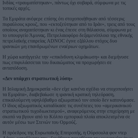
Ινδίας «τραυματίστηκαν», πάντως όχι σοβαρά, σύμφωνα με τις
τοπικές αρχές.
Τα Εμιράτα ανέφερε επίσης ότι στοχοποιήθηκαν από τέσσερις
πυραύλους κρουζ, που «εκτοξεύτηκαν από το Ιράν», τρεις από τους
οποίους αναχαιτίστηκαν κι ένας έπεσε στη θάλασσα, σύμφωνα με
το υπουργείο Άμυνας. Πετρελαιοφόρο δεξαμενόπλοιο της εθνικής
πετρελαϊκής εταιρείας ADNOC έγινε εξάλλου στόχος δυο
ιρανικών μη επανδρωμένων εναέριων οχημάτων.
Η χώρα κατήγγειλε την «επικίνδυνη κλιμάκωση» και διεμήνυσε
πως επιφυλάσσεται του δικαιώματος να προχωρήσει σε
ανταπόδοση.
«Δεν υπάρχει στρατιωτική λύση»
Η Ισλαμική Δημοκρατία «δεν είχε κανένα σχέδιο να στοχοποιήσει
τα Εμιράτα», διαβεβαίωσε η ιρανική κρατική τηλεόραση,
επικαλούμενη υψηλόβαθμο αξιωματικό τον οποίο δεν κατονόμασε.
Ο ίδιος αξιωματικός καταδίκασε τις συνέπειες του «αμερικανικού
στρατιωτικού τυχοδιωκτισμού», αναφερόμενος στην επιχείρηση με
σκοπό να βγουν από το Κόλπο εμπορικά πλοία αποκλεισμένα σε
αυτόν μέσω των Στενών του Ορμούζ.
Η πρόεδρος της Ευρωπαϊκής Επιτροπής, η Ούρσουλα φον ντερ