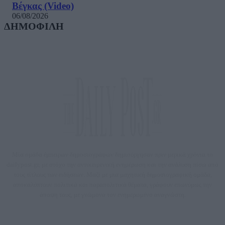
Βέγκας (Video)
06/08/2026
ΔΗΜΟΦΙΛΗ
Μία ομάδα έμπειρων δημοσιογράφων δημιούργησαν πριν μερικά χρόνια το
dailypost.gr, με στόχο την αντικειμενική ενημέρωση και την ανάλυση πίσω από
τους τίτλους των ειδήσεων. Μαζί με μια μαχητική δημοσιογραφική ομάδα,
αποκαλύπτουν πολιτικά και παραπολιτικά θέματα, γράφουν επωνύμως την
άποψη τους, με γνώμονα τον ενημερωμένο αναγνώστη.