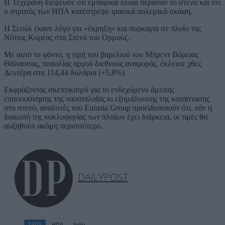
Η Τεχεράνη διέψευσε ότι εμπορικά πλοία πέρασαν το στενό και ότι
ο στρατός των ΗΠΑ κατέστρεψε ιρανικά πολεμικά σκάφη.
Η Σεούλ έκανε λόγο για «έκρηξη» και πυρκαγιά σε πλοίο της
Νότιας Κορέας στα Στενά του Ορμούζ.
Με αυτό το φόντο, η τιμή του βαρελιού του Μπρεντ Βόρειας
Θάλασσας, ποικιλίας αργού διεθνούς αναφοράς, έκλεισε χθες
Δευτέρα στα 114,44 δολάρια (+5,8%).
Εκφράζοντας σκεπτικισμό για το ενδεχόμενο άμεσης
επανεκκίνησης της ναυσιπλοΐας κι εξομάλυνσης της κατάστασης
στο στενό, αναλυτές του Eurasia Group προειδοποιούν ότι, εάν η
διακοπή της κυκλοφορίας των πλοίων έχει διάρκεια, οι τιμές θα
αυξηθούν ακόμη περισσότερο.
DAILYPOST
TAGS
ΗΠΑ
Ιράν