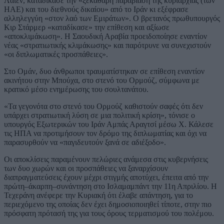
Λάιεν, καταδίκασε την «ξεκάθαρη παραβίαση της κυριαρχίας (των
ΗΑΕ) και του διεθνούς δικαίου» από το Ιράν κι εξέφρασε
αλληλεγγύη «στον λαό των Εμιράτων». Ο βρετανός πρωθυπουργός
Κιρ Στάρμερ «καταδίκασε» την επίθεση και αξίωσε
«αποκλιμάκωση». Η Σαουδική Αραβία προειδοποίησε εναντίον
νέας «στρατιωτικής κλιμάκωσης» και παρότρυνε να συνεχιστούν
«οι διπλωματικές προσπάθειες».
Στο Ομάν, δυο άνθρωποι τραυματίστηκαν σε επίθεση εναντίον
ακινήτου στην Μπούχα, στο στενό του Ορμούζ, σύμφωνα με
κρατικό μέσο ενημέρωσης του σουλτανάτου.
«Τα γεγονότα στο στενό του Ορμούζ καθιστούν σαφές ότι δεν
υπάρχει στρατιωτική λύση σε μια πολιτική κρίση», τόνισε ο
υπουργός Εξωτερικών του Ιράν Αμπάς Αραγτσί μέσω X. Κάλεσε
τις ΗΠΑ να προτιμήσουν τον δρόμο της διπλωματίας και όχι να
παρασυρθούν να «παγιδευτούν ξανά σε αδιέξοδο».
Οι αποκλίσεις παραμένουν πελώριες ανάμεσα στις κυβερνήσεις
των δυο χωρών και οι προσπάθειες να ξαναρχίσουν
διαπραγματεύσεις έχουν μέχρι στιγμής αποτύχει, έπειτα από την
πρώτη–άκαρπη–συνάντηση στο Ισλαμαμπάντ την 11η Απριλίου. Η
Τεχεράνη ανέφερε την Κυριακή ότι έλαβε απάντηση, για το
περιεχόμενο της οποίας δεν έχει δημοσιοποιηθεί τίποτε, στην πιο
πρόσφατη πρότασή της για τους όρους τερματισμού του πολέμου.