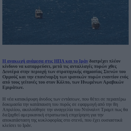
Η ανακωχή ανάμεσα στις ΗΠΑ και το Ιράν
διατρέχει πλέον
κίνδυνο να καταρρεύσει, μετά τις ανταλλαγές πυρών χθες
Δευτέρα στην περιοχή των στρατηγικής σημασίας Στενών του
Ορμούζ και την επανέναρξη των ιρανικών πυρών εναντίον ενός
από τους γείτονές του στον Κόλπο, των Ηνωμένων Αραβικών
Εμιράτων.
Η νέα κατακόρυφη άνοδος των εντάσεων, που θέτει σε περαιτέρω
δοκιμασία την κατάπαυση του πυρός σε εφαρμογή από την 8η
Απριλίου, ακολούθησε την αναγγελία του Ντόναλντ Τραμπ πως θα
διεξαχθεί αμερικανική στρατιωτική επιχείρηση για την
αποκατάσταση της κυκλοφορίας στο στενό, που έχει ουσιαστικά
κλείσει το Ιράν.