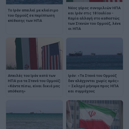
Nέος γύρος συνομιλιών ΗΠΑ
Το Ιράν απειλεί με κλείσιμο
και Ιράν στις 18 Ιουλίου -
του Ορμούζ σε περίπτωση
Καμία αλλαγή στο καθεστώς
επίθεσης των ΗΠΑ
των Στενών του Ορμούζ, λένε
οι ΗΠΑ
Απειλές του Ιράν κατά των
Ιράν: «Τα Στενά του Ορμούζ
ΗΠΑ για τα Στενά του Ορμούζ:
δεν ελέγχονται χωρίς εμάς»
«Κάντε πίσω, είναι δικιά μας
– Σκληρό μήνυμα προς ΗΠΑ
υπόθεση»
και συμμάχους