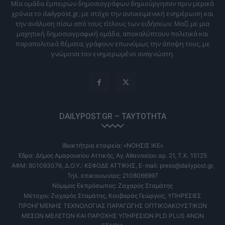
Μία ομάδα έμπειρων δημοσιογράφων δημιούργησαν πριν μερικά
χρόνια το dailypost.gr, με στόχο την αντικειμενική ενημέρωση και
την ανάλυση πίσω από τους τίτλους των ειδήσεων. Μαζί με μια
μαχητική δημοσιογραφική ομάδα, αποκαλύπτουν πολιτικά και
παραπολιτικά θέματα, γράφουν επωνύμως την άποψη τους, με
γνώμονα τον ενημερωμένο αναγνώστη.
DAILYPOST.GR – ΤΑΥΤΌΤΗΤΑ
Ιδιοκτήτρια εταιρεία: «ΝΟΗΣΙΣ ΙΚΕ»
Έδρα: Δήμος Αμαρουσίου Αττικής, Αγ. Αθανασίου αρ. 21, Τ.Κ. 15125
ΑΦΜ: 801093076, Δ.Ο.Υ.: ΚΕΦΟΔΕ ΑΤΤΙΚΗΣ, E-mail: press@dailypost.gr,
Τηλ. επικοινωνίας: 2108066997
Νόμιμος Εκπρόσωπος: Ζαχαρός Σταμάτης
Μέτοχοι: Ζαχαρός Σταμάτης, Κουβαράς Γεώργιος, ΥΠΗΡΕΣΙΕΣ
ΠΡΟΗΓΜΕΝΗΣ ΤΕΧΝΟΛΟΓΙΑΣ ΠΑΡΑΓΩΓΗΣ ΟΠΤΙΚΟΑΚΟΥΣΤΙΚΩΝ
ΜΕΣΩΝ ΜΕΛΕΤΩΝ ΚΑΙ ΠΑΡΟΧΗΣ ΥΠΗΡΕΣΙΩΝ PLD PLUS ΑΝΩΝ