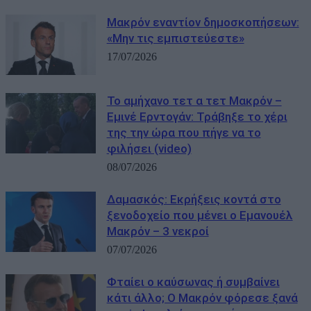
Μακρόν εναντίον δημοσκοπήσεων:
«Μην τις εμπιστεύεστε»
17/07/2026
Το αμήχανο τετ α τετ Μακρόν –
Εμινέ Ερντογάν: Τράβηξε το χέρι
της την ώρα που πήγε να το
φιλήσει (video)
08/07/2026
Δαμασκός: Εκρήξεις κοντά στο
ξενοδοχείο που μένει ο Εμανουέλ
Μακρόν – 3 νεκροί
07/07/2026
Φταίει ο καύσωνας ή συμβαίνει
κάτι άλλο; Ο Μακρόν φόρεσε ξανά