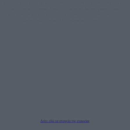
dailypost.gr, με στόχο την αντικειμενική ενημέρωση και την ανάλυση πίσω από
τους τίτλους των ειδήσεων. Μαζί με μια μαχητική δημοσιογραφική ομάδα,
αποκαλύπτουν πολιτικά και παραπολιτικά θέματα, γράφουν επωνύμως την
άποψη τους, με γνώμονα τον ενημερωμένο αναγνώστη.
DAILYPOST.GR – ΤΑΥΤΌΤΗΤΑ
Ιδιοκτήτρια εταιρεία: «ΝΟΗΣΙΣ ΙΚΕ»
Έδρα: Δήμος Αμαρουσίου Αττικής, Αγ. Αθανασίου αρ. 21, Τ.Κ. 15125
ΑΦΜ: 801093076, Δ.Ο.Υ.: ΚΕΦΟΔΕ ΑΤΤΙΚΗΣ, E-mail: press@dailypost.gr, Τηλ.
επικοινωνίας: 2108066997
Νόμιμος Εκπρόσωπος: Ζαχαρός Σταμάτης
Μέτοχοι: Ζαχαρός Σταμάτης, Κουβαράς Γεώργιος, ΥΠΗΡΕΣΙΕΣ ΠΡΟΗΓΜΕΝΗΣ
ΤΕΧΝΟΛΟΓΙΑΣ ΠΑΡΑΓΩΓΗΣ ΟΠΤΙΚΟΑΚΟΥΣΤΙΚΩΝ ΜΕΣΩΝ ΜΕΛΕΤΩΝ ΚΑΙ
ΠΑΡΟΧΗΣ ΥΠΗΡΕΣΙΩΝ PLD PLUS ΑΝΩΝ ΕΤΑΙΡΙΑ
Δικαιούχος του ονόματος τομέα (dailypost.gr): ΝΟΗΣΙΣ ΙΚΕ
Διευθυντής/Διαχειριστής: Ζαχαρός Σταμάτης
Διευθυντής Σύνταξης: Ρενάτο Λέκκα
Δείτε εδώ τα στοιχεία της εταιρείας