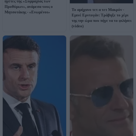
ηγέτες της «Συμμαχίας των
Προθύμων», ανάμεσα τους ο
Το αμήχανο τετ α τετ Μακρόν -
Μητσοτάκης - «Ενωμένοι»
Εμινέ Ερντογάν: Τράβηξε το χέρι
της την ώρα που πήγε να το φιλήσει
(video)