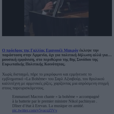
Ο πρόεδρος της Γαλλίας Εμανουέλ Μακρόν
έκλεψε την
παράσταση στην Αρμενία, όχι για πολιτική δήλωση αλλά για…
μουσική εμφάνιση, στο περιθώριο της 8ης Συνόδου της
Ευρωπαϊκής Πολιτικής Κοινότητας.
Χωρίς δισταγμό, πήρε το μικρόφωνο και ερμήνευσε το
εμβληματικό «La Bohème» του Σαρλ Αζναβούρ, του θρυλικού
καλλιτέχνη με αρμενικές ρίζες, χαρίζοντας μια απρόσμενη στιγμή
στους παρευρισκόμενους.
Emmanuel Macron chante « la bohème » accompagné
à la batterie par le premier ministre Nikol pachinyan .
Dîner d’état à Erevan. La musique en amitié.
pic.twitter.com/v5vacqZlVv