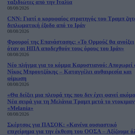
ταξιδιώτες από την Ιταλία
08/08/2026
CNN: Γιατί ο κορυφαίος στρατηγός του Τραμπ ζητ
διπλωματική έξοδο από το Ιράν
08/08/2026
Φρουροί της Επανάστασης: «Το Ορμούζ θα ανοίξει
όταν οι ΗΠΑ αποδεχθούν τους όρους του Ιράν»
08/08/2026
Νέο πλήγμα για το κόμμα Καρυστιανού: Αποχωρεί 
Νίκος Μπρουτζάκης – Καταγγέλει αυθαιρεσία και
φίμωση
08/08/2026
«Θα δείξει μια πλευρά της που δεν έχει φανεί ακόμ
Νέα σειρά για τη Μελάνια Τραμπ μετά το ντοκιμαν
«Melania»
08/08/2026
Σκέρτσος για ΠΑΣΟΚ: «Κανένα ουσιαστικό
επιχείρημα για την έκθεση του ΟΟΣΑ – Αξίζουμε ό