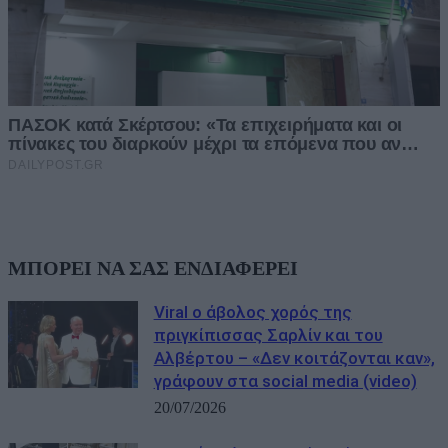
ΜΠΟΡΕΙ ΝΑ ΣΑΣ ΕΝΔΙΑΦΕΡΕΙ
Viral ο άβολος χορός της
πριγκίπισσας Σαρλίν και του
Αλβέρτου – «Δεν κοιτάζονται καν»,
γράφουν στα social media (video)
20/07/2026