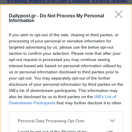
Evening Report στο One Channel: Ρενάτο Λέκκα,
Γιώργος Μουρούτης, Μαρία Καρακλιούμη
08/08/2026
Dailypost.gr -
Do Not Process My Personal
ΔΗΜΟΦΙΛΗ
Information
Αυστηρό μήνυμα Χαρδαλιά: «Καμία ανεμογεννήτρ
If you wish to opt-out of the sale, sharing to third parties, or
στις πληγείσες από τις πυρκαγιές περιοχές της
processing of your personal or sensitive information for
Αττικής»
targeted advertising by us, please use the below opt-out
08/08/2026
section to confirm your selection. Please note that after your
opt-out request is processed you may continue seeing
Στις 2 Σεπτεμβρίου η παρουσίαση του οικονομικού
interest-based ads based on personal information utilized by
προγράμματος της ΕΛΑΣ – Τι περιλαμβάνει το σχέ
us or personal information disclosed to third parties prior to
08/08/2026
your opt-out. You may separately opt-out of the further
disclosure of your personal information by third parties on the
Το σπάνιο μέταλλο του Βαρβιτσιώτη
IAB’s list of downstream participants. This information may
08/08/2026
also be disclosed by us to third parties on the
IAB’s List of
Σκέρτσος για ΠΑΣΟΚ: «Κανένα ουσιαστικό
Downstream Participants
that may further disclose it to other
επιχείρημα για την έκθεση του ΟΟΣΑ – Αξίζουμε ό
third parties.
καλύτερη αντιπολίτευση»
08/08/2026
Personal Data Processing Opt Outs
Νέο πλήγμα για το κόμμα Καρυστιανού: Αποχωρεί 
I want to opt-out of the Sharing of my