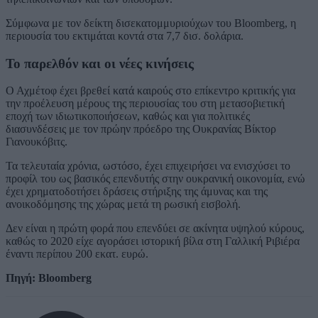
Σύμφωνα με τον δείκτη δισεκατομμυριούχων του Bloomberg, η
περιουσία του εκτιμάται κοντά στα 7,7 δισ. δολάρια.
Το παρελθόν και οι νέες κινήσεις
Ο Αχμέτοφ έχει βρεθεί κατά καιρούς στο επίκεντρο κριτικής για
την προέλευση μέρους της περιουσίας του στη μετασοβιετική
εποχή των ιδιωτικοποιήσεων, καθώς και για πολιτικές
διασυνδέσεις με τον πρώην πρόεδρο της Ουκρανίας Βίκτορ
Γιανουκόβιτς.
Τα τελευταία χρόνια, ωστόσο, έχει επιχειρήσει να ενισχύσει το
προφίλ του ως βασικός επενδυτής στην ουκρανική οικονομία, ενώ
έχει χρηματοδοτήσει δράσεις στήριξης της άμυνας και της
ανοικοδόμησης της χώρας μετά τη ρωσική εισβολή.
Δεν είναι η πρώτη φορά που επενδύει σε ακίνητα υψηλού κύρους,
καθώς το 2020 είχε αγοράσει ιστορική βίλα στη Γαλλική Ριβιέρα
έναντι περίπου 200 εκατ. ευρώ.
Πηγή: Bloomberg