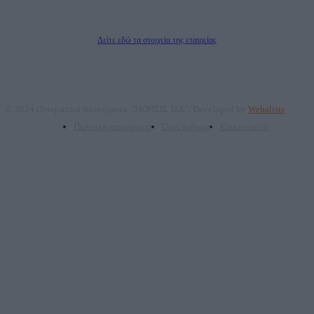
Δικαιούχος του ονόματος τομέα (dailypost.gr): ΝΟΗΣΙΣ ΙΚΕ
Διευθυντής/Διαχειριστής: Ζαχαρός Σταμάτης
Διευθυντής Σύνταξης: Ρενάτο Λέκκα
Δείτε εδώ τα στοιχεία της εταιρείας
© 2024 Πνευματικά δικαιώματα: "ΝΟΗΣΙΣ ΙΚΕ". Developed by
Webalists
Πολιτική απορρήτου
Όροι χρήσης
Επικοινωνία