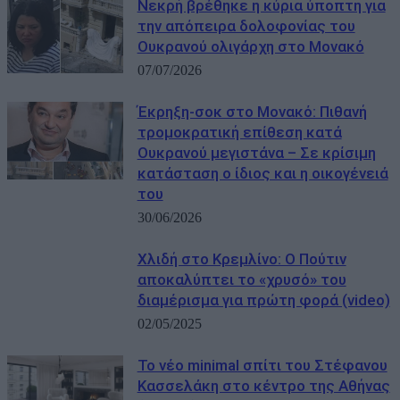
Νεκρή βρέθηκε η κύρια ύποπτη για
την απόπειρα δολοφονίας του
Ουκρανού ολιγάρχη στο Μονακό
07/07/2026
Έκρηξη-σοκ στο Μονακό: Πιθανή
τρομοκρατική επίθεση κατά
Ουκρανού μεγιστάνα – Σε κρίσιμη
κατάσταση ο ίδιος και η οικογένειά
του
30/06/2026
Χλιδή στο Κρεμλίνο: Ο Πούτιν
αποκαλύπτει το «χρυσό» του
διαμέρισμα για πρώτη φορά (video)
02/05/2025
Το νέο minimal σπίτι του Στέφανου
Κασσελάκη στο κέντρο της Αθήνας