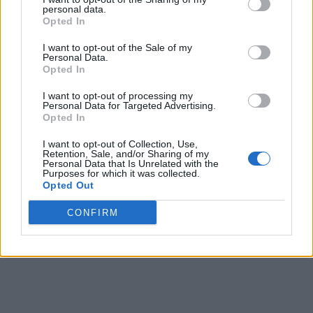
personal data.
Νίκος Μπρουτζάκης – Καταγγέλει αυθαιρεσία και
Opted In
φίμωση
08/08/2026
I want to opt-out of the Sale of my
Μία ομάδα έμπειρων δημοσιογράφων δημιούργησαν πριν μερικά χρόνια το
Personal Data.
dailypost.gr, με στόχο την αντικειμενική ενημέρωση και την ανάλυση πίσω από
Opted In
τους τίτλους των ειδήσεων. Μαζί με μια μαχητική δημοσιογραφική ομάδα,
I want to opt-out of processing my
αποκαλύπτουν πολιτικά και παραπολιτικά θέματα, γράφουν επωνύμως την
Personal Data for Targeted Advertising.
άποψη τους, με γνώμονα τον ενημερωμένο αναγνώστη.
Opted In
I want to opt-out of Collection, Use,
Retention, Sale, and/or Sharing of my
Personal Data that Is Unrelated with the
Purposes for which it was collected.
Opted Out
DAILYPOST.GR – ΤΑΥΤΌΤΗΤΑ
CONFIRM
Ιδιοκτήτρια εταιρεία: «ΝΟΗΣΙΣ ΙΚΕ»
Έδρα: Δήμος Αμαρουσίου Αττικής, Αγ. Αθανασίου αρ. 21, Τ.Κ. 15125
ΑΦΜ: 801093076, Δ.Ο.Υ.: ΚΕΦΟΔΕ ΑΤΤΙΚΗΣ, E-mail: press@dailypost.gr, Τηλ.
επικοινωνίας: 2108066997
Νόμιμος Εκπρόσωπος: Ζαχαρός Σταμάτης
Μέτοχοι: Ζαχαρός Σταμάτης, Κουβαράς Γεώργιος, ΥΠΗΡΕΣΙΕΣ ΠΡΟΗΓΜΕΝΗΣ
ΤΕΧΝΟΛΟΓΙΑΣ ΠΑΡΑΓΩΓΗΣ ΟΠΤΙΚΟΑΚΟΥΣΤΙΚΩΝ ΜΕΣΩΝ ΜΕΛΕΤΩΝ ΚΑΙ
ΠΑΡΟΧΗΣ ΥΠΗΡΕΣΙΩΝ PLD PLUS ΑΝΩΝ ΕΤΑΙΡΙΑ