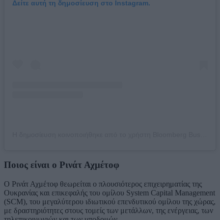
Δείτε αυτή τη δημοσίευση στο Instagram.
Η δημοσίευση κοινοποιήθηκε από το χρήστη Bloomberg Business (@bloombergbusiness)
Ποιος είναι ο Ρινάτ Αχμέτοφ
Ο Ρινάτ Αχμέτοφ θεωρείται ο πλουσιότερος επιχειρηματίας της
Ουκρανίας και επικεφαλής του ομίλου System Capital Management
(SCM), του μεγαλύτερου ιδιωτικού επενδυτικού ομίλου της χώρας,
με δραστηριότητες στους τομείς των μετάλλων, της ενέργειας, των
τηλεπικοινωνιών και των υποδομών.