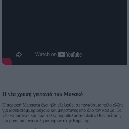
Η νέα χρυσή γειτονιά του Μονακό
Η περιοχή Mareterra έχει ήδη εξελιχθεί σε παγκόσμιο πόλο έλξης
για δισεκατομμυριούχους και μεγιστάνες από όλο τον κόσμο. Το
νέο «πράσινο» και πολυτελές παραθαλάσσιο district θεωρείται η
πιο premium ανάπτυξη ακινήτων στην Ευρώπη.