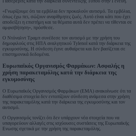
Γιασέρεβιτς κατά την διάρκεια συνέντευξης Τύπου στην Γενεύη.
«Γνωρίζουμε ότι τα εμβόλια δεν προκαλούν αυτισμό. Τα εμβόλια,
όπως έχω πει, σώζουν αναρίθμητες ζωές. Αυτό είναι κάτι που έχει
αποδείξει η επιστήμη και τα θέματα αυτά δεν πρέπει να τίθενται σε
αμφισβήτηση», πρόσθεσε.
Ο Ντόναλντ Τραμπ συνέδεσε τον αυτισμό με την χρήση του
δημοφιλούς στις ΗΠΑ αναλγητικού Tylenol κατά την διάρκεια της
εγκυμοσύνης. Η σύνδεση έγινε αυθαίρετα και δεν βασίζεται σε
επιστημονικά δεδομένα.
Ευρωπαϊκός Οργανισμός Φαρμάκων: Ασφαλής η
χρήση παρακεταμόλης κατά την διάρκεια της
εγκυμοσύνης
Ο Ευρωπαϊκός Οργανισμός Φαρμάκων (EMA) ανακοίνωσε ότι τα
διαθέσιμα στοιχεία δεν εντοπίζουν σύνδεση ανάμεσα στην χρήση
της παρακεταμόλης κατά την διάρκεια της εγκυμοσύνης και τον
αυτισμό.
Ο Οργανισμός τονίζει ότι δεν υπάρχουν νέα στοιχεία που να
υπαγορεύουν αλλαγές στις ισχύουσες συστάσεις της Ευρωπαϊκής
Ενωσης σχετικά με την χρήση της παρακεταμόλης.