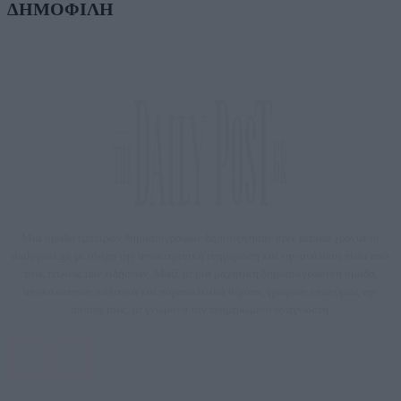
ΔΗΜΟΦΙΛΗ
Μία ομάδα έμπειρων δημοσιογράφων δημιούργησαν πριν μερικά χρόνια το
dailypost.gr, με στόχο την αντικειμενική ενημέρωση και την ανάλυση πίσω από
τους τίτλους των ειδήσεων. Μαζί με μια μαχητική δημοσιογραφική ομάδα,
αποκαλύπτουν πολιτικά και παραπολιτικά θέματα, γράφουν επωνύμως την
άποψη τους, με γνώμονα τον ενημερωμένο αναγνώστη.