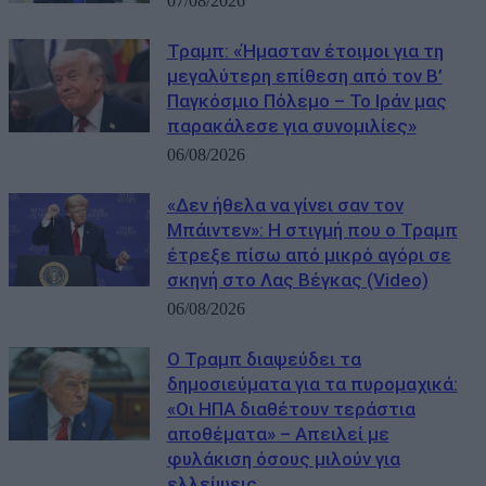
07/08/2026
Τραμπ: «Ήμασταν έτοιμοι για τη
μεγαλύτερη επίθεση από τον Β’
Παγκόσμιο Πόλεμο – Το Ιράν μας
παρακάλεσε για συνομιλίες»
06/08/2026
«Δεν ήθελα να γίνει σαν τον
Μπάιντεν»: Η στιγμή που ο Τραμπ
έτρεξε πίσω από μικρό αγόρι σε
σκηνή στο Λας Βέγκας (Video)
06/08/2026
Ο Τραμπ διαψεύδει τα
δημοσιεύματα για τα πυρομαχικά:
«Οι ΗΠΑ διαθέτουν τεράστια
αποθέματα» – Απειλεί με
φυλάκιση όσους μιλούν για
ελλείψεις