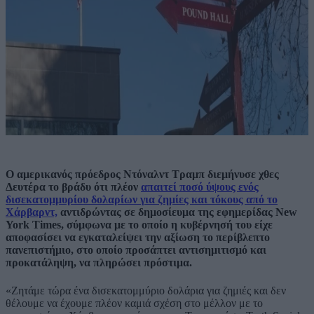
Ο αμερικανός πρόεδρος Ντόναλντ Τραμπ διεμήνυσε χθες
Δευτέρα το βράδυ ότι πλέον
απαιτεί ποσό ύψους ενός
δισεκατομμυρίου δολαρίων για ζημίες και τόκους από το
Χάρβαρντ,
αντιδρώντας σε δημοσίευμα της εφημερίδας New
York Times, σύμφωνα με το οποίο η κυβέρνησή του είχε
αποφασίσει να εγκαταλείψει την αξίωση το περίβλεπτο
πανεπιστήμιο, στο οποίο προσάπτει αντισημιτισμό και
προκατάληψη, να πληρώσει πρόστιμα.
«Ζητάμε τώρα ένα δισεκατομμύριο δολάρια για ζημιές και δεν
θέλουμε να έχουμε πλέον καμιά σχέση στο μέλλον με το