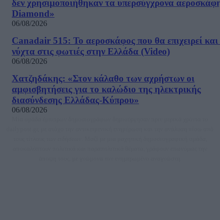
δεν χρησιμοποιήθηκαν τα υπερσύγχρονα αεροσκάφ
Diamond»
06/08/2026
Canadair 515: Το αεροσκάφος που θα επιχειρεί και
νύχτα στις φωτιές στην Ελλάδα (Video)
06/08/2026
Χατζηδάκης: «Στον κάλαθο των αχρήστων οι
αμφισβητήσεις για το καλώδιο της ηλεκτρικής
διασύνδεσης Ελλάδας-Κύπρου»
06/08/2026
Μία ομάδα έμπειρων δημοσιογράφων δημιούργησαν πριν μερικά χρόνια το
dailypost.gr, με στόχο την αντικειμενική ενημέρωση και την ανάλυση πίσω από
τους τίτλους των ειδήσεων. Μαζί με μια μαχητική δημοσιογραφική ομάδα,
αποκαλύπτουν πολιτικά και παραπολιτικά θέματα, γράφουν επωνύμως την
άποψη τους, με γνώμονα τον ενημερωμένο αναγνώστη.