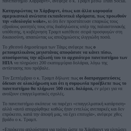
πανεπιστήμιο Χάρβαρντ», ανέφερε ο κ. Τραμπ μέσω Truth Social.
Κατηγορώντας το Χάρβαρντ, όπως και άλλα κορυφαία
αμερικανικά ανώτατα εκπαιδευτικά ιδρύματα, πως προωθούν
την «ιδεολογία woke»,
κι ότι δεν προστάτευαν επαρκώς τους
εβραίους φοιτητές τους στις διαδηλώσεις υπέρ της παλαιστινιακής
υπόθεσης, η κυβέρνηση Τραμπ κατέθεσε σειρά προσφυγών στη
δικαιοσύνη, απαιτώντας ως αποζημιώσεις ιλιγγιώδη ποσά.
Το χθεσινό δημοσίευμα των Τάιμς ανέφερε πως
ο
ρεπουμπλικάνος μεγιστάνας αποφάσισε να κάνει πίσω,
αποσύροντας την αξίωσή του το αρχαιότερο πανεπιστήμιο των
ΗΠΑ
να πληρώσει 200 εκατομμύρια δολάρια, λόγω της
αντίστασης που πρόβαλε.
Τον Σεπτέμβριο ο κ. Τραμπ δήλωνε πως
οι διαπραγματεύσεις
όδευαν σε ολοκλήρωση και ότι η συμφωνία προέβλεπε πως το
πανεπιστήμιο θα πλήρωνε 500 εκατ. δολάρια,
εν μέρει για να
ανοίξουν επαγγελματικές σχολές.
Το πανεπιστήμιο σκόπευε να παρέχει «επαγγελματική κατάρτιση»
αλλά «αυτό απορρίφθηκε καθώς ήταν εντελώς ανεπαρκές και δεν
επρόκειτο, κατά την άποψή μας, να έχει επιτυχία», ανέφερε χθες
βράδυ ο κ. Τραμπ.
«Επρόκειτο απλούστατα για τρόπο ώστε το Χάρβαρντ να γλιτώσει