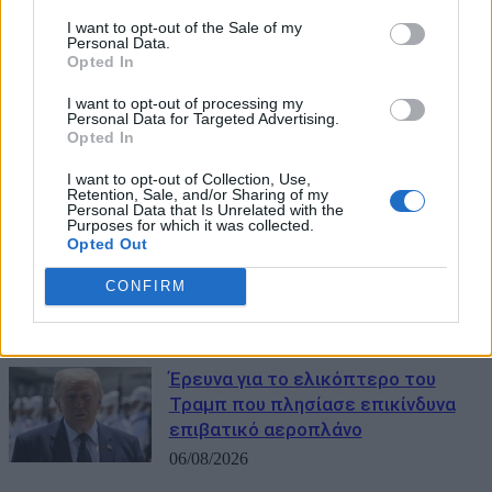
«Δεν ήθελα να γίνει σαν τον
I want to opt-out of the Sale of my
Μπάιντεν»: Η στιγμή που ο Τραμπ
Personal Data.
Opted In
έτρεξε πίσω από μικρό αγόρι σε
σκηνή στο Λας Βέγκας (Video)
I want to opt-out of processing my
Personal Data for Targeted Advertising.
06/08/2026
Opted In
Ο Τραμπ διαψεύδει τα
I want to opt-out of Collection, Use,
Retention, Sale, and/or Sharing of my
δημοσιεύματα για τα πυρομαχικά:
Personal Data that Is Unrelated with the
«Οι ΗΠΑ διαθέτουν τεράστια
Purposes for which it was collected.
Opted Out
αποθέματα» – Απειλεί με
φυλάκιση όσους μιλούν για
CONFIRM
ελλείψεις
06/08/2026
Έρευνα για το ελικόπτερο του
Τραμπ που πλησίασε επικίνδυνα
επιβατικό αεροπλάνο
06/08/2026