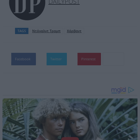
DAILYPOST
TAGS
Ντόναλντ Τραμπ
Χάρβαντ
Facebook
Twitter
Pinterest