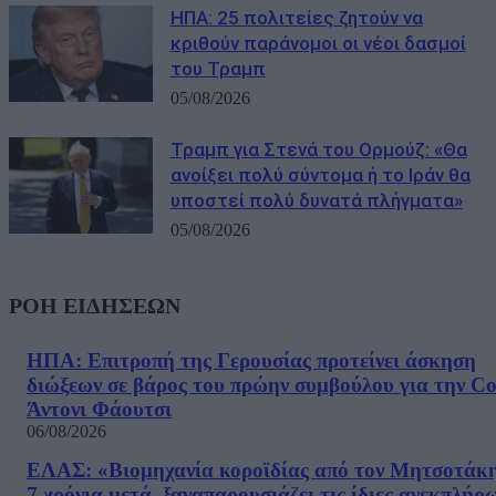
ΗΠΑ: 25 πολιτείες ζητούν να
κριθούν παράνομοι οι νέοι δασμοί
του Τραμπ
05/08/2026
Τραμπ για Στενά του Ορμούζ: «Θα
ανοίξει πολύ σύντομα ή το Ιράν θα
υποστεί πολύ δυνατά πλήγματα»
05/08/2026
ΡΟΗ ΕΙΔΗΣΕΩΝ
ΗΠΑ: Επιτροπή της Γερουσίας προτείνει άσκηση
διώξεων σε βάρος του πρώην συμβούλου για την Co
Άντονι Φάουτσι
06/08/2026
ΕΛΑΣ: «Βιομηχανία κοροϊδίας από τον Μητσοτάκ
7 χρόνια μετά, ξαναπαρουσιάζει τις ίδιες ανεκπλήρ