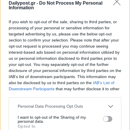
Dailypost.gr -
Do Not Process My Personal
Information
If you wish to opt-out of the sale, sharing to third parties, or
processing of your personal or sensitive information for
targeted advertising by us, please use the below opt-out
section to confirm your selection. Please note that after your
opt-out request is processed you may continue seeing
interest-based ads based on personal information utilized by
us or personal information disclosed to third parties prior to
your opt-out. You may separately opt-out of the further
disclosure of your personal information by third parties on the
IAB’s list of downstream participants. This information may
ΜΠΟΡΕΙ ΝΑ ΣΑΣ ΕΝΔΙΑΦΕΡΕΙ
also be disclosed by us to third parties on the
IAB’s List of
Downstream Participants
that may further disclose it to other
Τραμπ: «Ήμασταν έτοιμοι για τη
third parties.
μεγαλύτερη επίθεση από τον Β’
Παγκόσμιο Πόλεμο – Το Ιράν μας
Personal Data Processing Opt Outs
παρακάλεσε για συνομιλίες»
I want to opt-out of the Sharing of my
06/08/2026
personal data.
Opted In