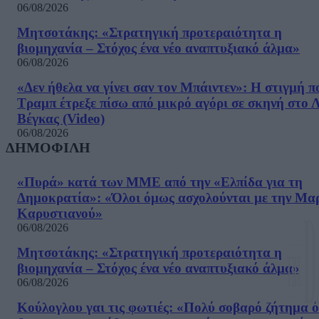
06/08/2026
Μητσοτάκης: «Στρατηγική προτεραιότητα η
βιομηχανία – Στόχος ένα νέο αναπτυξιακό άλμα»
06/08/2026
«Δεν ήθελα να γίνει σαν τον Μπάιντεν»: Η στιγμή π
Τραμπ έτρεξε πίσω από μικρό αγόρι σε σκηνή στο 
Βέγκας (Video)
06/08/2026
ΔΗΜΟΦΙΛΗ
«Πυρά» κατά των ΜΜΕ από την «Ελπίδα για τη
Δημοκρατία»: «Όλοι όμως ασχολούνται με την Μα
Καρυστιανού»
06/08/2026
Μητσοτάκης: «Στρατηγική προτεραιότητα η
βιομηχανία – Στόχος ένα νέο αναπτυξιακό άλμα»
06/08/2026
Κούλογλου γαι τις φωτιές: «Πολύ σοβαρό ζήτημα ό