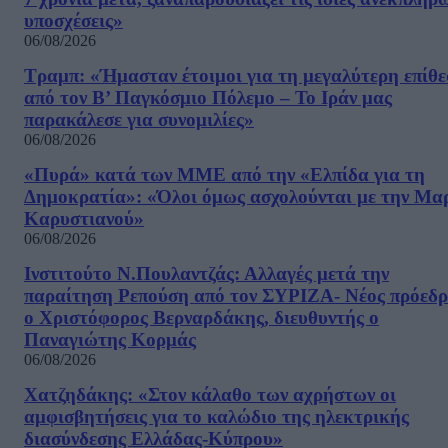
υποσχέσεις»
06/08/2026
Τραμπ: «Ήμασταν έτοιμοι για τη μεγαλύτερη επίθ
από τον Β’ Παγκόσμιο Πόλεμο – Το Ιράν μας
παρακάλεσε για συνομιλίες»
06/08/2026
«Πυρά» κατά των ΜΜΕ από την «Ελπίδα για τη
Δημοκρατία»: «Όλοι όμως ασχολούνται με την Μα
Καρυστιανού»
06/08/2026
Ινστιτούτο Ν.Πουλαντζάς: Αλλαγές μετά την
παραίτηση Ρεπούση από τον ΣΥΡΙΖΑ- Νέος πρόεδρ
ο Χριστόφορος Βερναρδάκης, διευθυντής ο
Παναγιώτης Κορμάς
06/08/2026
Χατζηδάκης: «Στον κάλαθο των αχρήστων οι
αμφισβητήσεις για το καλώδιο της ηλεκτρικής
διασύνδεσης Ελλάδας-Κύπρου»