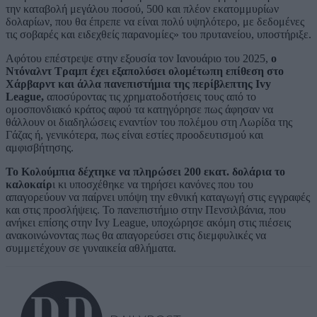
την καταβολή μεγάλου ποσού, 500 και πλέον εκατομμυρίων
δολαρίων, που θα έπρεπε να είναι πολύ υψηλότερο, με δεδομένες
τις σοβαρές και ειδεχθείς παρανομίες» του πρυτανείου, υποστήριξε.
Αφότου επέστρεψε στην εξουσία τον Ιανουάριο του 2025,
ο
Ντόναλντ Τραμπ έχει εξαπολύσει ολομέτωπη επίθεση στο
Χάρβαρντ και άλλα πανεπιστήμια της περίβλεπτης Ivy
League,
αποσύροντας τις χρηματοδοτήσεις τους από το
ομοσπονδιακό κράτος αφού τα κατηγόρησε πως άφησαν να
θάλλουν οι διαδηλώσεις εναντίον του πολέμου στη Λωρίδα της
Γάζας ή, γενικότερα, πως είναι εστίες προοδευτισμού και
αμφισβήτησης.
Το Κολούμπια δέχτηκε να πληρώσει 200 εκατ. δολάρια το
καλοκαίρ
ι κι υποσχέθηκε να τηρήσει κανόνες που του
απαγορεύουν να παίρνει υπόψη την εθνική καταγωγή στις εγγραφές
και στις προσλήψεις. Το πανεπιστήμιο στην Πενσιλβάνια, που
ανήκει επίσης στην Ivy League, υποχώρησε ακόμη στις πιέσεις
ανακοινώνοντας πως θα απαγορεύσει στις διεμφυλικές να
συμμετέχουν σε γυναικεία αθλήματα.