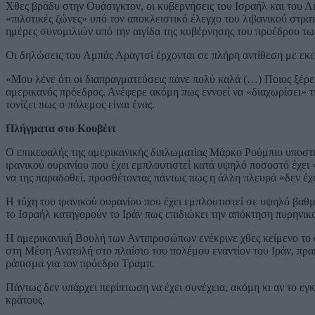
Χθες βράδυ στην Ουάσιγκτον, οι κυβερνήσεις του Ισραήλ και του 
«πιλοτικές ζώνες» υπό τον αποκλειστικό έλεγχο του λιβανικού στρ
ημέρες συνομιλιών υπό την αιγίδα της κυβέρνησης του προέδρου 
Οι δηλώσεις του Αμπάς Αραγτσί έρχονται σε πλήρη αντίθεση με εκ
«Μου λένε ότι οι διαπραγματεύσεις πάνε πολύ καλά (…) Ποιος ξέρει
αμερικανός πρόεδρος. Ανέφερε ακόμη πως εννοεί να «διαχωρίσει» τις
τονίζει πως ο πόλεμος είναι ένας.
Πλήγματα στο Κουβέιτ
Ο επικεφαλής της αμερικανικής διπλωματίας Μάρκο Ρούμπιο υποστήρ
ιρανικού ουρανίου που έχει εμπλουτιστεί κατά υψηλό ποσοστό έχει
να της παραδοθεί, προσθέτοντας πάντως πως η άλλη πλευρά «δεν έχε
Η τύχη του ιρανικού ουρανίου που έχει εμπλουτιστεί σε υψηλό βαθμ
το Ισραήλ κατηγορούν το Ιράν πως επιδιώκει την απόκτηση πυρηνικο
Η αμερικανική Βουλή των Αντιπροσώπων ενέκρινε χθες κείμενο το
στη Μέση Ανατολή στο πλαίσιο του πολέμου εναντίον του Ιράν, πρα
ράπισμα για τον πρόεδρο Τραμπ.
Πάντως δεν υπάρχει περίπτωση να έχει συνέχεια, ακόμη κι αν το εγ
κράτους.