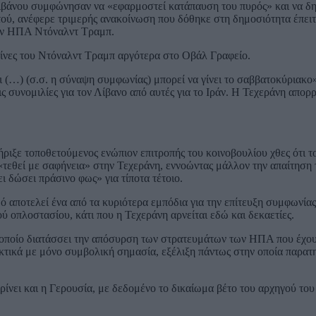
Λιβάνου συμφώνησαν να «εφαρμοστεί κατάπαυση του πυρός» και να δ
ατού, ανέφερε τριμερής ανακοίνωση που δόθηκε στη δημοσιότητα έπει
των ΗΠΑ Ντόναλντ Τραμπ.
είνες του Ντόναλντ Τραμπ αργότερα στο Οβάλ Γραφείο.
 (…) (σ.σ. η σύναψη συμφωνίας) μπορεί να γίνει το σαββατοκύριακο»
 συνομιλίες για τον Λίβανο από αυτές για το Ιράν. Η Τεχεράνη απορρί
ιξε τοποθετούμενος ενώπιον επιτροπής του κοινοβουλίου χθες ότι τ
 «τεθεί με σαφήνεια» στην Τεχεράνη, εννοώντας μάλλον την απαίτηση
ι δώσει πράσινο φως» για τίποτα τέτοιο.
ό αποτελεί ένα από τα κυριότερα εμπόδια για την επίτευξη συμφωνία
ύ οπλοστασίου, κάτι που η Τεχεράνη αρνείται εδώ και δεκαετίες.
 οποίο διατάσσει την απόσυρση των στρατευμάτων των ΗΠΑ που έχου
κτικά με μόνο συμβολική σημασία, εξέλιξη πάντως στην οποία παρατη
κρίνει και η Γερουσία, με δεδομένο το δικαίωμα βέτο του αρχηγού το