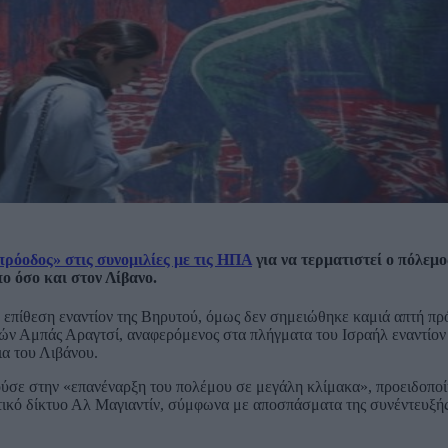
πρόοδος» στις συνομιλίες με τις ΗΠΑ
για να τερματιστεί ο πόλεμ
ο όσο και στον Λίβανο.
 επίθεση εναντίον της Βηρυτού, όμως δεν σημειώθηκε καμιά απτή πρ
κών Αμπάς Αραγτσί, αναφερόμενος στα πλήγματα του Ισραήλ εναντίον 
ια του Λιβάνου.
ούσε στην «επανέναρξη του πολέμου σε μεγάλη κλίμακα», προειδοποί
πτικό δίκτυο Αλ Μαγιαντίν, σύμφωνα με αποσπάσματα της συνέντευξή