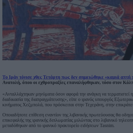
Το Ιράν τόνισε χθες Τετάρτη πως δεν σημειώθηκε «καμιά απτή 
Ανατολή, όπου οι εχθροπραξίες επαναλήφθηκαν, τόσο στον Κόλπ
«Ανταλλάχτηκαν μηνύματα όσον αφορά την ανάγκη να τερματιστεί η
διαδικασία της διαπραγμάτευσης», είπε ο ιρανός υπουργός Εξωτερι
κινήματος Χεζμπολά, που πρόσκειται στην Τεχεράνη, στην επικράτε
Οποιαδήποτε επίθεση εναντίον της λιβανικής πρωτεύουσας θα οδηγ
επικεφαλής της ιρανικής διπλωματίας μιλώντας στο λιβανικό τηλεο
μεταδόθηκαν από το ιρανικό πρακτορείο ειδήσεων Tasnim.