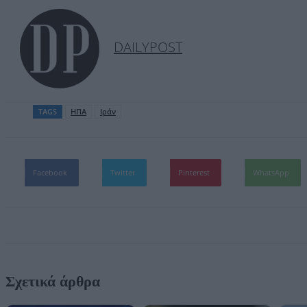
DAILYPOST
TAGS
ΗΠΑ
Ιράν
Facebook
Twitter
Pinterest
WhatsApp
Σχετικά άρθρα