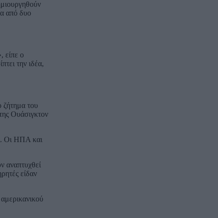
ημιουργηθούν
τα από δυο
, είπε ο
πτει την ιδέα,
ο ζήτημα του
 της Ουάσιγκτον
ς. Οι ΗΠΑ και
ν αναπτυχθεί
ρητές είδαν
υ αμερικανικού