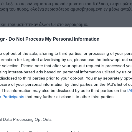
ι έπληξε το αεροδρόμιο του μικρού εμιράτου του Κόλπου, στην πρώτ
παυση του πυρός, ολοένα περισσότερο αμφισβητούμενη εν μέσω αντα
και τραυματίστηκαν άλλοι 63 στο αεροδρόμιο.
 Δημοκρατίας, διέψευσαν ότι επιτέθηκαν στο αεροδρόμιο και υποστήρ
gr -
Do Not Process My Personal Information
ς Patriot.
το στενό του Ορμούζ, θαλάσσια αρτηρία στρατηγικής σημασίας για το 
to opt-out of the sale, sharing to third parties, or processing of your per
ε ο πόλεμος.
formation for targeted advertising by us, please use the below opt-out s
ών πυραύλων και 17 με επανδρωμένων εναέριων οχημάτων εφόρμησης
r selection. Please note that after your opt-out request is processed y
eing interest-based ads based on personal information utilized by us or
disclosed to third parties prior to your opt-out. You may separately opt-
ες ζώνες. Για πρώτη φορά, τα παιδιά αισθάνθηκαν πόσο σοβαρή είναι 
losure of your personal information by third parties on the IAB’s list of
 ετών, που διαμένει κοντά στο αεροδρόμιο.
. This information may also be disclosed by us to third parties on the
IA
Participants
that may further disclose it to other third parties.
 τα 100 δολάρια το βαρέλι, έπειτα από την ύφεσή τους την περασμένη
 βάλει τέλος στον πόλεμο στη Μέση Ανατολή.
l Data Processing Opt Outs
άμεων που είναι αρμόδιο για τη Μέση Ανατολή (CENTCOM, «κεντρική
ίδοντας, σε «νόμιμη άμυνα», αμερικανικές δυνάμεις διεξήγαγαν «πλ
ά την Τεχεράνη.