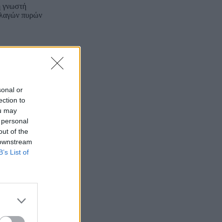
η γνωστή
λλαγών πυρών
ιξαν πως η
διεθνές
sonal or
ection to
 που
ou may
 personal
out of the
η κατάσταση»,
 downstream
B’s List of
 εβδομάδα,
 διοίκηση»),
ήγματα» στο