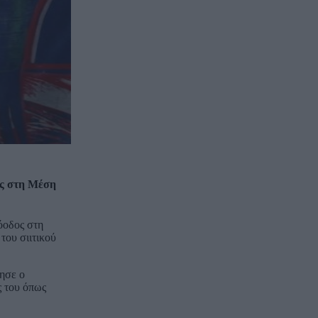
ος στη Μέση
όοδος στη
του σιιτικού
ησε ο
ς του όπως