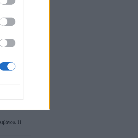
 αρχηγείο του
ί αντιποίνων
άγει επιθέσεις
 ιρανική
ή της Ισλαμικής
οί σκότωσαν
ο ειδήσεων ANI
Λιβάνου. Η