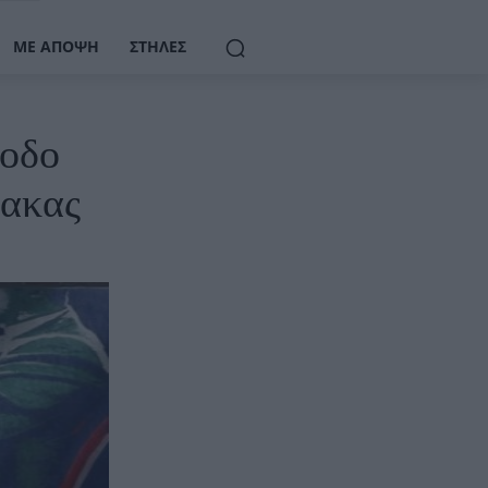
ΜΕ ΆΠΟΨΗ
ΣΤΉΛΕΣ
ξοδο
μακας