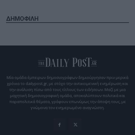
ΔΗΜΟΦΙΛΗ
Μία ομάδα έμπειρων δημοσιογράφων δημιούργησαν πριν μερικά
χρόνια το dailypost.gr, με στόχο την αντικειμενική ενημέρωση και
την ανάλυση πίσω από τους τίτλους των ειδήσεων. Μαζί με μια
μαχητική δημοσιογραφική ομάδα, αποκαλύπτουν πολιτικά και
παραπολιτικά θέματα, γράφουν επωνύμως την άποψη τους, με
γνώμονα τον ενημερωμένο αναγνώστη.