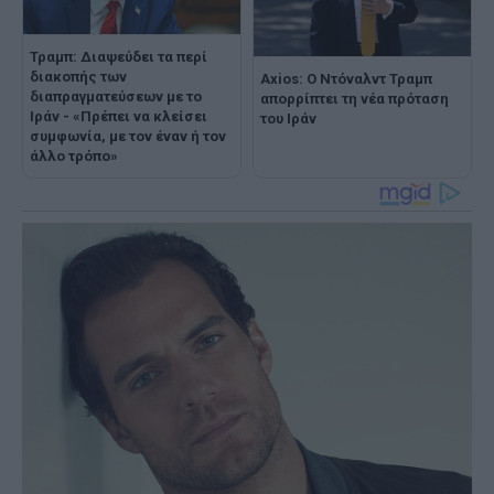
Τραμπ: Διαψεύδει τα περί
διακοπής των
Axios: Ο Ντόναλντ Τραμπ
διαπραγματεύσεων με το
απορρίπτει τη νέα πρόταση
Ιράν - «Πρέπει να κλείσει
του Ιράν
συμφωνία, με τον έναν ή τον
άλλο τρόπο»