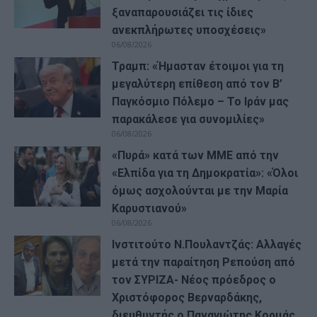
ξαναπαρουσιάζει τις ίδιες
ανεκπλήρωτες υποσχέσεις»
06/08/2026
Τραμπ: «Ήμασταν έτοιμοι για τη
μεγαλύτερη επίθεση από τον Β’
Παγκόσμιο Πόλεμο – Το Ιράν μας
παρακάλεσε για συνομιλίες»
06/08/2026
«Πυρά» κατά των ΜΜΕ από την
«Ελπίδα για τη Δημοκρατία»: «Όλοι
όμως ασχολούνται με την Μαρία
Καρυστιανού»
06/08/2026
Ινστιτούτο Ν.Πουλαντζάς: Αλλαγές
μετά την παραίτηση Ρεπούση από
τον ΣΥΡΙΖΑ- Νέος πρόεδρος ο
Χριστόφορος Βερναρδάκης,
διευθυντής ο Παναγιώτης Κορμάς