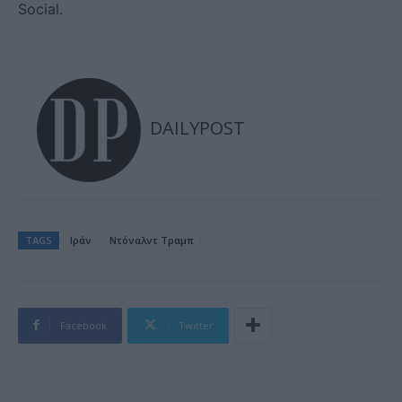
Social.
DAILYPOST
TAGS
Ιράν
Ντόναλντ Τραμπ
Facebook
Twitter