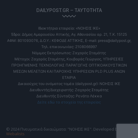
DAILYPOST.GR – ΤΑΥΤΌΤΗΤΑ
Ιδιοκτήτρια εταιρεία: «ΝΟΗΣΙΣ ΙΚΕ»
Έδρα: Δήμος Αμαρουσίου Αττικής, Αγ. Αθανασίου αρ. 21, Τ.Κ. 15125
ΑΦΜ: 801093076, Δ.Ο.Υ.: ΚΕΦΟΔΕ ΑΤΤΙΚΗΣ, E-mail: press@dailypost.gr,
Τηλ. επικοινωνίας: 2108066997
Νόμιμος Εκπρόσωπος: Ζαχαρός Σταμάτης
Μέτοχοι: Ζαχαρός Σταμάτης, Κουβαράς Γεώργιος, ΥΠΗΡΕΣΙΕΣ
ΠΡΟΗΓΜΕΝΗΣ ΤΕΧΝΟΛΟΓΙΑΣ ΠΑΡΑΓΩΓΗΣ ΟΠΤΙΚΟΑΚΟΥΣΤΙΚΩΝ
ΜΕΣΩΝ ΜΕΛΕΤΩΝ ΚΑΙ ΠΑΡΟΧΗΣ ΥΠΗΡΕΣΙΩΝ PLD PLUS ΑΝΩΝ
ΕΤΑΙΡΙΑ
Δικαιούχος του ονόματος τομέα (dailypost.gr): ΝΟΗΣΙΣ ΙΚΕ
Διευθυντής/Διαχειριστής: Ζαχαρός Σταμάτης
Διευθυντής Σύνταξης: Ρενάτο Λέκκα
Δείτε εδώ τα στοιχεία της εταιρείας
© 2024 Πνευματικά δικαιώματα: "ΝΟΗΣΙΣ ΙΚΕ". Developed by
Webalists