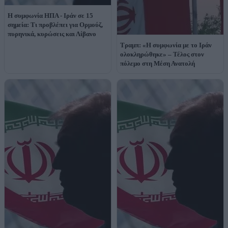
Η συμφωνία ΗΠΑ - Ιράν σε 15
σημεία: Τι προβλέπει για Ορμούζ,
πυρηνικά, κυρώσεις και Λίβανο
Τραμπ: «Η συμφωνία με το Ιράν
ολοκληρώθηκε» – Τέλος στον
πόλεμο στη Μέση Ανατολή