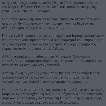
αναφοράς, υποχωρούσε κατά 0,20% στα 75,70 δολάρια, ενώ αυτή
του Μπρεντ Βόρειας Θάλασσας, διεθνούς ποικιλίας αναφοράς,
κατά 1,41%, στα 79,43 δολάρια.
Ο πυρήνας πρόληψης που αφορά τον Λίβανο θα αποτελέσει «την
πρώτη αληθινή δοκιμασία» των πραγματικών προθέσεων της
άλλης πλευράς, σύμφωνα με τον κ. Αραγτσί.
Πιθανή ένδειξη αποκλιμάκωσης: οι αρχές του Ισραήλ ανακοίνωσαν
πως αίρονται από σήμερα το πρωί οι περιορισμοί που επιβάλλονται
στις συναθροίσεις εξαιτίας του πολέμου στο βόρειο τμήμα της
χώρας, κοντά στα σύνορα με τον Λίβανο.
Αλλά ο ισραηλινός πρωθυπουργός Μπενιαμίν Νετανιάχου
επανέλαβε, για ακόμη μια φορά, πως ο στρατός του θα παραμείνει
στον νότιο Λίβανο «για όσο χρειαστεί».
Από την άλλη, ο γενικός γραμματέας της Χεζμπολά Ναΐμ Κάσεμ
απέρριψε κάθε ενδεχόμενο να συνεχίσει να υπάρχει ζώνη
«ασφαλείας» του Ισραήλ στο νότιο τμήμα της χώρας του.
Οι ισραηλινές στρατιωτικές επιχειρήσεις στον Λίβανο από τις αρχές
Μαρτίου έχουν στοιχίσει τη ζωή σε τουλάχιστον 4.106 ανθρώπους,
σύμφωνα με το υπουργείο Υγείας στη Βηρυτό. Στην άλλη πλευρά,
ο ισραηλινός στρατός λέει πως μετρά 36 απώλειες.