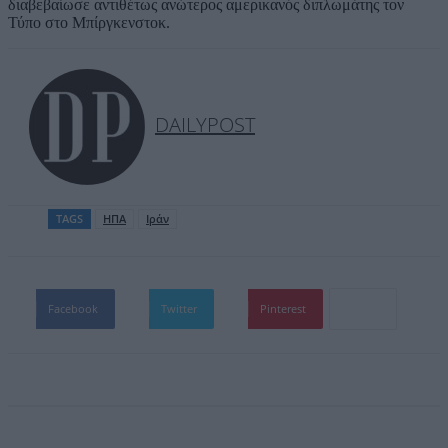
διαβεβαίωσε αντιθέτως ανώτερος αμερικανός διπλωμάτης τον
Τύπο στο Μπίργκενστοκ.
DAILYPOST
TAGS
ΗΠΑ
Ιράν
Facebook
Twitter
Pinterest