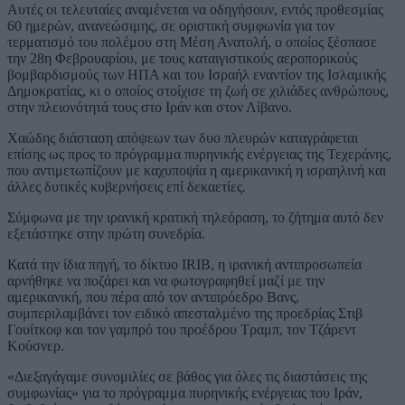
Αυτές οι τελευταίες αναμένεται να οδηγήσουν, εντός προθεσμίας
60 ημερών, ανανεώσιμης, σε οριστική συμφωνία για τον
τερματισμό του πολέμου στη Μέση Ανατολή, ο οποίος ξέσπασε
την 28η Φεβρουαρίου, με τους καταιγιστικούς αεροπορικούς
βομβαρδισμούς των ΗΠΑ και του Ισραήλ εναντίον της Ισλαμικής
Δημοκρατίας, κι ο οποίος στοίχισε τη ζωή σε χιλιάδες ανθρώπους,
στην πλειονότητά τους στο Ιράν και στον Λίβανο.
Χαώδης διάσταση απόψεων των δυο πλευρών καταγράφεται
επίσης ως προς το πρόγραμμα πυρηνικής ενέργειας της Τεχεράνης,
που αντιμετωπίζουν με καχυποψία η αμερικανική η ισραηλινή και
άλλες δυτικές κυβερνήσεις επί δεκαετίες.
Σύμφωνα με την ιρανική κρατική τηλεόραση, το ζήτημα αυτό δεν
εξετάστηκε στην πρώτη συνεδρία.
Κατά την ίδια πηγή, το δίκτυο IRIB, η ιρανική αντιπροσωπεία
αρνήθηκε να ποζάρει και να φωτογραφηθεί μαζί με την
αμερικανική, που πέρα από τον αντιπρόεδρο Βανς,
συμπεριλαμβάνει τον ειδικό απεσταλμένο της προεδρίας Στιβ
Γουίτκοφ και τον γαμπρό του προέδρου Τραμπ, τον Τζάρεντ
Κούσνερ.
«Διεξαγάγαμε συνομιλίες σε βάθος για όλες τις διαστάσεις της
συμφωνίας» για το πρόγραμμα πυρηνικής ενέργειας του Ιράν,