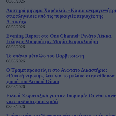
08/08/2026
Αυστηρό μήνυμα Χαρδαλιά: «Καμία ανεμογεννήτρ
στις πληγείσες από τις πυρκαγιές περιοχές της
Αττικής»
08/08/2026
Evening Report στο One Channel: Ρενάτο Λέκκα,
Γιώργος Μουρούτης, Μαρία Καρακλιούμη
08/08/2026
Το σπάνιο μέταλλο του Βαρβιτσιώτη
08/08/2026
Ο Τραμπ προσφεύγει στο Ανώτατο Δικαστήριο:
«Εθνική ντροπή», λέει για το μπλόκο στην αίθουσα
χορού του Λευκού Οίκου
08/08/2026
Ειδικό Χωροταξικό για τον Τουρισμό: Οι νέοι κανό
για επενδύσεις και νησιά
08/08/2026
Σούπερ μάρκετ: Έρχονται νέες μειώσεις τιμών μέχρ