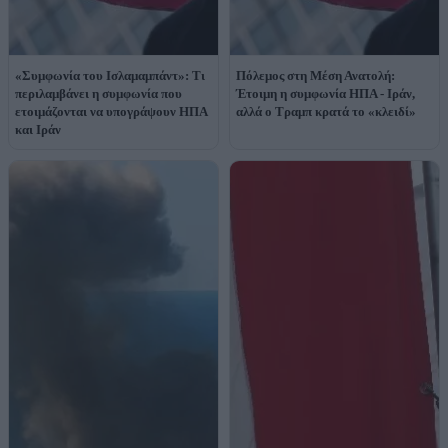
«Συμφωνία του Ισλαμαμπάντ»: Τι
Πόλεμος στη Μέση Ανατολή:
περιλαμβάνει η συμφωνία που
Έτοιμη η συμφωνία ΗΠΑ - Ιράν,
ετοιμάζονται να υπογράψουν ΗΠΑ
αλλά ο Τραμπ κρατά το «κλειδί»
και Ιράν