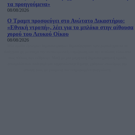
τα προηγούμενα»
08/08/2026
Ο Τραμπ προσφεύγει στο Ανώτατο Δικαστήριο:
«Εθνική ντροπή», λέει για το μπλόκο στην αίθουσα
χορού του Λευκού Οίκου
08/08/2026
Μία ομάδα έμπειρων δημοσιογράφων δημιούργησαν πριν μερικά χρόνια το
dailypost.gr, με στόχο την αντικειμενική ενημέρωση και την ανάλυση πίσω από
τους τίτλους των ειδήσεων. Μαζί με μια μαχητική δημοσιογραφική ομάδα,
αποκαλύπτουν πολιτικά και παραπολιτικά θέματα, γράφουν επωνύμως την
άποψη τους, με γνώμονα τον ενημερωμένο αναγνώστη.
DAILYPOST.GR – ΤΑΥΤΌΤΗΤΑ
Ιδιοκτήτρια εταιρεία: «ΝΟΗΣΙΣ ΙΚΕ»
Έδρα: Δήμος Αμαρουσίου Αττικής, Αγ. Αθανασίου αρ. 21, Τ.Κ. 15125
ΑΦΜ: 801093076, Δ.Ο.Υ.: ΚΕΦΟΔΕ ΑΤΤΙΚΗΣ, E-mail: press@dailypost.gr, Τηλ.