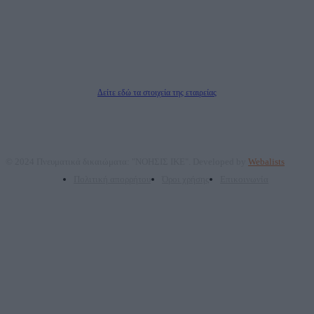
επικοινωνίας: 2108066997
Νόμιμος Εκπρόσωπος: Ζαχαρός Σταμάτης
Μέτοχοι: Ζαχαρός Σταμάτης, Κουβαράς Γεώργιος, ΥΠΗΡΕΣΙΕΣ ΠΡΟΗΓΜΕΝΗΣ
ΤΕΧΝΟΛΟΓΙΑΣ ΠΑΡΑΓΩΓΗΣ ΟΠΤΙΚΟΑΚΟΥΣΤΙΚΩΝ ΜΕΣΩΝ ΜΕΛΕΤΩΝ ΚΑΙ
ΠΑΡΟΧΗΣ ΥΠΗΡΕΣΙΩΝ PLD PLUS ΑΝΩΝ ΕΤΑΙΡΙΑ
Δικαιούχος του ονόματος τομέα (dailypost.gr): ΝΟΗΣΙΣ ΙΚΕ
Διευθυντής/Διαχειριστής: Ζαχαρός Σταμάτης
Διευθυντής Σύνταξης: Ρενάτο Λέκκα
Δείτε εδώ τα στοιχεία της εταιρείας
© 2024 Πνευματικά δικαιώματα: "ΝΟΗΣΙΣ ΙΚΕ". Developed by
Webalists
Πολιτική απορρήτου
Όροι χρήσης
Επικοινωνία