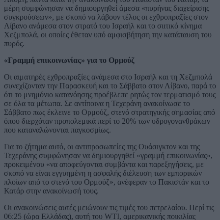
μέρη συμφώνησαν να δημιουργηθεί άμεσα «πυρήνας διαχείρισης
συγκρούσεων», με σκοπό να λάβουν τέλος οι εχθροπραξίες στον
Λίβανο ανάμεσα στον στρατό του Ισραήλ και το σιιτικό κίνημα
Χεζμπολά, οι οποίες έθεταν υπό αμφισβήτηση την κατάπαυση του
πυρός.
«Γραμμή επικοινωνίας» για το Ορμούζ
Οι αιματηρές εχθροπραξίες ανάμεσα στο Ισραήλ και τη Χεζμπολά
συνεχίζονταν την Παρασκευή και το Σάββατο στον Λίβανο, παρά το
ότι το μνημόνιο κατανόησης προέβλεπε ρητώς τον τερματισμό τους
σε όλα τα μέτωπα. Σε αντίποινα η Τεχεράνη ανακοίνωσε το
Σάββατο πως έκλεινε το Ορμούζ, στενό στρατηγικής σημασίας από
όπου διερχόταν προπολεμικά περί το 20% των υδρογονανθράκων
που καταναλώνονται παγκοσμίως.
Για το ζήτημα αυτό, οι αντιπροσωπείες της Ουάσιγκτον και της
Τεχεράνης συμφώνησαν να δημιουργηθεί «γραμμή επικοινωνίας»,
προκειμένου «να αποφεύγονται συμβάντα και παρεξηγήσεις, με
σκοπό να είναι εγγυημένη η ασφαλής διέλευση των εμπορικών
πλοίων από το στενό του Ορμούζ», ανέφεραν το Πακιστάν και το
Κατάρ στην ανακοίνωσή τους.
Οι ανακοινώσεις αυτές μειώνουν τις τιμές του πετρελαίου. Περί τις
06:25 (ώρα Ελλάδας), αυτή του WTI, αμερικανικής ποικιλίας