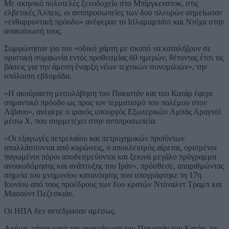
Με σκηνικό πολυτελές ξενοδοχείο στο Μπίργκενστοκ, στις
ελβετικές Άλπεις, οι αντιπροσωπείες των δυο πλευρών σημείωσαν
«ενθαρρυντική πρόοδο» ανέφεραν το Ισλαμαμπάντ και Ντόχα στην
ανακοίνωσή τους.
Συμφώνησαν για τον «οδικό χάρτη με σκοπό να καταλήξουν σε
οριστική συμφωνία εντός προθεσμίας 60 ημερών, θέτοντας έτσι τις
βάσεις για την άμεση έναρξη νέων τεχνικών συνομιλιών», την
υπόλοιπη εβδομάδα.
«Η ακούραστη μεσολάβηση του Πακιστάν και του Κατάρ έφερε
σημαντικό πρόοδο ως προς τον τερματισμό του πολέμου στον
Λίβανο», ανέφερε ο ιρανός υπουργός Εξωτερικών Αμπάς Αραγτσί
μέσω X, που συμμετέχει στην αντιπροσωπεία.
«Οι εξαγωγές πετρελαίου και πετροχημικών προϊόντων
απαλλάσσονται από κυρώσεις, ο αποκλεισμός αίρεται, ορισμένοι
παγωμένοι πόροι αποδεσμεύονται και ξεκινά μεγάλο πρόγραμμα
ανοικοδόμησης και ανάπτυξης του Ιράν», πρόσθεσε, απαριθμώντας
σημεία του μνημονίου κατανόησης που υπογράφτηκε τη 17η
Ιουνίου από τους προέδρους των δυο κρατών Ντόναλντ Τραμπ και
Μασούντ Πεζεσκιάν.
Οι ΗΠΑ δεν αντέδρασαν αμέσως.
Ακόμη, πάντα κατά την ανακοίνωση του Πακιστάν του Κατάρ, τα