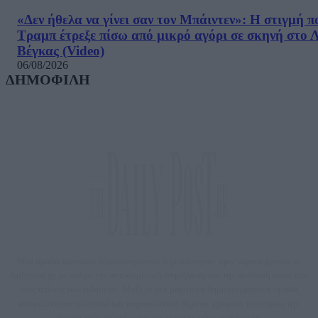
«Δεν ήθελα να γίνει σαν τον Μπάιντεν»: Η στιγμή π
Τραμπ έτρεξε πίσω από μικρό αγόρι σε σκηνή στο 
Βέγκας (Video)
06/08/2026
ΔΗΜΟΦΙΛΗ
Μία ομάδα έμπειρων δημοσιογράφων δημιούργησαν πριν μερικά χρόνια το
dailypost.gr, με στόχο την αντικειμενική ενημέρωση και την ανάλυση πίσω από
τους τίτλους των ειδήσεων. Μαζί με μια μαχητική δημοσιογραφική ομάδα,
αποκαλύπτουν πολιτικά και παραπολιτικά θέματα, γράφουν επωνύμως την
άποψη τους, με γνώμονα τον ενημερωμένο αναγνώστη.