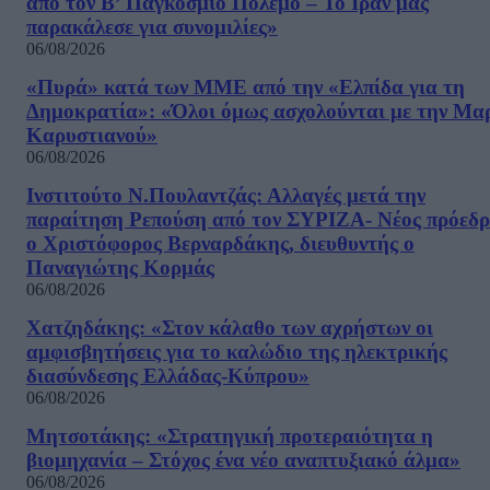
από τον Β’ Παγκόσμιο Πόλεμο – Το Ιράν μας
παρακάλεσε για συνομιλίες»
06/08/2026
«Πυρά» κατά των ΜΜΕ από την «Ελπίδα για τη
Δημοκρατία»: «Όλοι όμως ασχολούνται με την Μα
Καρυστιανού»
06/08/2026
Ινστιτούτο Ν.Πουλαντζάς: Αλλαγές μετά την
παραίτηση Ρεπούση από τον ΣΥΡΙΖΑ- Νέος πρόεδρ
ο Χριστόφορος Βερναρδάκης, διευθυντής ο
Παναγιώτης Κορμάς
06/08/2026
Χατζηδάκης: «Στον κάλαθο των αχρήστων οι
αμφισβητήσεις για το καλώδιο της ηλεκτρικής
διασύνδεσης Ελλάδας-Κύπρου»
06/08/2026
Μητσοτάκης: «Στρατηγική προτεραιότητα η
βιομηχανία – Στόχος ένα νέο αναπτυξιακό άλμα»
06/08/2026