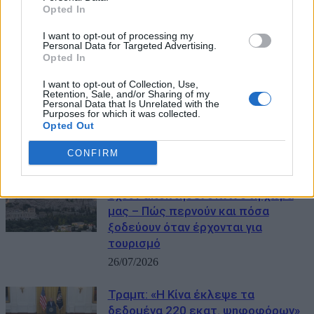
Opted In
I want to opt-out of processing my
Personal Data for Targeted Advertising.
Opted In
I want to opt-out of Collection, Use,
Retention, Sale, and/or Sharing of my
Personal Data that Is Unrelated with the
Purposes for which it was collected.
Opted Out
ΜΠΟΡΕΙ ΝΑ ΣΑΣ ΕΝΔΙΑΦΕΡΕΙ
CONFIRM
Golden Visa: Περίπου 9.000 Κινέζοι
έχουν αποκτήσει σπίτι στη χώρα
μας – Πώς περνούν και πόσα
ξοδεύουν όταν έρχονται για
τουρισμό
26/07/2026
Τραμπ: «Η Κίνα έκλεψε τα
δεδομένα 220 εκατ. ψηφοφόρων»