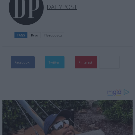
DAILYPOST
TAGS
Κίνα
Πνευμονία
Facebook
Twitter
Pinterest