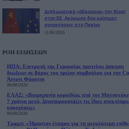
Διπλωματικό «άδειασμα» της Κίνας
στην ΕΕ: Ακύρωσε δύο κρίσιμες
συναντήσεις στο Πεκίνο
11/06/2026
ΡΟΗ ΕΙΔΗΣΕΩΝ
ΗΠΑ: Επιτροπή της Γερουσίας προτείνει άσκηση
διώξεων σε βάρος του πρώην συμβούλου για την Co
Άντονι Φάουτσι
06/08/2026
ΕΛΑΣ: «Βιομηχανία κοροϊδίας από τον Μητσοτάκ
7 χρόνια μετά, ξαναπαρουσιάζει τις ίδιες ανεκπλήρ
υποσχέσεις»
06/08/2026
Τραμπ: «Ήμασταν έτοιμοι για τη μεγαλύτερη επίθ