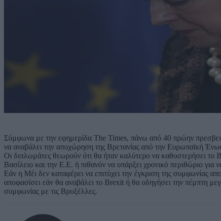
Σύμφωνα με την εφημερίδα The Times, πάνω από 40 πρώην πρεσβε
να αναβάλει την αποχώρηση της Βρετανίας από την Ευρωπαϊκή Ένω
Οι διπλωμάτες θεωρούν ότι θα ήταν καλύτερο να καθυστερήσει το 
Βασίλειο και την Ε.Ε. ή πιθανόν να υπάρξει χρονικό περιθώριο για 
Εάν η Μέι δεν καταφέρει να επιτύχει την έγκριση της συμφωνίας α
αποφασίσει εάν θα αναβάλει το Brexit ή θα οδηγήσει την πέμπτη μ
συμφωνίας με τις Βρυξέλλες.