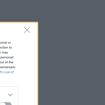
sonal or
ection to
ou may
 personal
out of the
 downstream
B’s List of