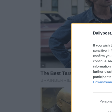
Dailypost.
If you wish 
sensitive in
confirm you
continue se
information 
further disc
participants
Downstream 
Persona