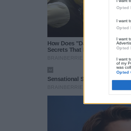
I want t
Opted 
I want t
Opted 
I want 
Advertis
Opted 
I want t
of my P
was col
Opted 