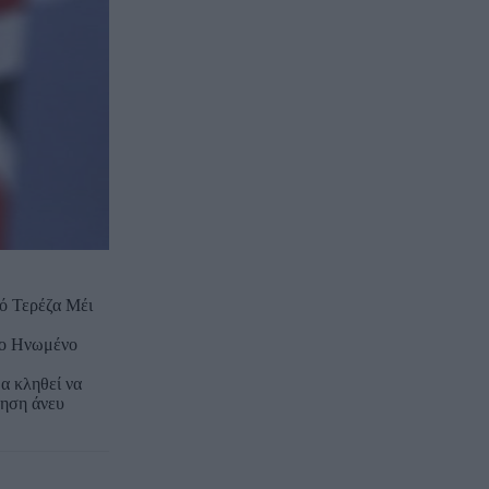
ό Τερέζα Μέι
στο Ηνωμένο
α κληθεί να
ρηση άνευ