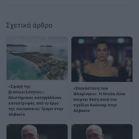
Σχετικά άρθρα
«Σφαγή της
«Επανάσταση των
βιοποικιλότητας»:
Φλαμίνγκο»: Η Ντούα Λίπα
Επιστήμονες καταγγέλλουν
παίρνει θέση κατά του
καταστροφές από το έργο
σχεδίου Κούσνερ στην
της οικογένειας Τραμπ στην
Αλβανία
Αλβανία