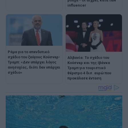
ρούχα - Οι αιχμές κατά των
influencer
Ράμα για το επενδυτικό
σχέδιο του ζεύγους Κούσνερ-
Αλβανία: Το σχέδιο του
Τραμπ: «Δεν υπάρχει λόγος
Κούσνερ και της Ιβάνκα
ανησυχίας, διότι δεν υπάρχει
Τραμπ για τουριστικό
σχέδιο»
θέρετρο 4 δισ. ευρώ που
προκάλεσε ένταση