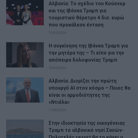
Αλβανία: Το σχέδιο του Κούσνερ
και της Ιβάνκα Τραμπ για
τουριστικό θέρετρο 4 δισ. ευρώ
που προκάλεσε ένταση
31/05/2026
Η συγκίνηση της Ιβάνκα Τραμπ για
την μητέρα της – Τι είπε για την
απόπειρα δολοφονίας Τραμπ
10/04/2026
Αλβανία: Διορίζει την πρώτη
υπουργό AI στον κόσμο – Ποιες θα
είναι οι αρμοδιότητες της
«Ντιέλα»
11/09/2025
Στην ιδιοκτησία της οικογένειας
Τραμπ το αλβανικό νησί Σασών-
Πολυτελές resort θα το κάνει ο