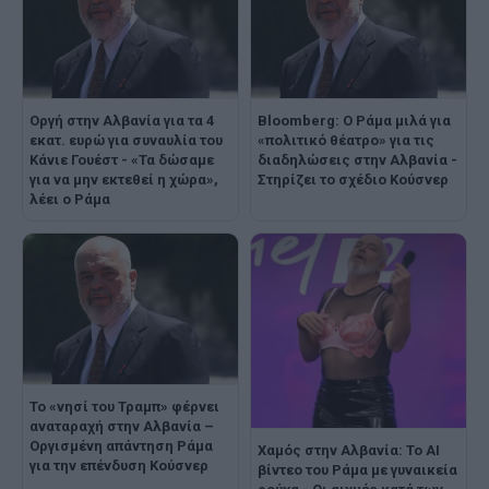
Οργή στην Αλβανία για τα 4
Bloomberg: Ο Ράμα μιλά για
εκατ. ευρώ για συναυλία του
«πολιτικό θέατρο» για τις
Κάνιε Γουέστ - «Τα δώσαμε
διαδηλώσεις στην Αλβανία -
για να μην εκτεθεί η χώρα»,
Στηρίζει το σχέδιο Κούσνερ
λέει ο Ράμα
Το «νησί του Τραμπ» φέρνει
αναταραχή στην Αλβανία –
Οργισμένη απάντηση Ράμα
Χαμός στην Αλβανία: Το AI
για την επένδυση Κούσνερ
βίντεο του Ράμα με γυναικεία