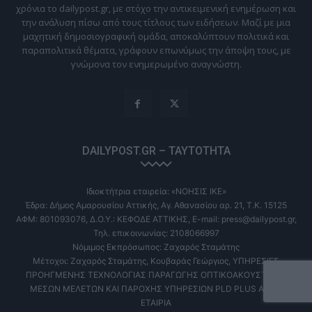
χρόνια το dailypost.gr, με στόχο την αντικειμενική ενημέρωση και
την ανάλυση πίσω από τους τίτλους των ειδήσεων. Μαζί με μια
μαχητική δημοσιογραφική ομάδα, αποκαλύπτουν πολιτικά και
παραπολιτικά θέματα, γράφουν επωνύμως την άποψη τους, με
γνώμονα τον ενημερωμένο αναγνώστη.
DAILYPOST.GR – ΤΑΥΤΌΤΗΤΑ
Ιδιοκτήτρια εταιρεία: «ΝΟΗΣΙΣ ΙΚΕ»
Έδρα: Δήμος Αμαρουσίου Αττικής, Αγ. Αθανασίου αρ. 21, Τ.Κ. 15125
ΑΦΜ: 801093076, Δ.Ο.Υ.: ΚΕΦΟΔΕ ΑΤΤΙΚΗΣ, E-mail: press@dailypost.gr,
Τηλ. επικοινωνίας: 2108066997
Νόμιμος Εκπρόσωπος: Ζαχαρός Σταμάτης
Μέτοχοι: Ζαχαρός Σταμάτης, Κουβαράς Γεώργιος, ΥΠΗΡΕΣΙΕΣ
ΠΡΟΗΓΜΕΝΗΣ ΤΕΧΝΟΛΟΓΙΑΣ ΠΑΡΑΓΩΓΗΣ ΟΠΤΙΚΟΑΚΟΥΣΤΙΚΩΝ
ΜΕΣΩΝ ΜΕΛΕΤΩΝ ΚΑΙ ΠΑΡΟΧΗΣ ΥΠΗΡΕΣΙΩΝ PLD PLUS ΑΝΩΝ
ΕΤΑΙΡΙΑ