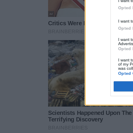
I want t
Opted 
I want t
Opted 
I want 
Advertis
Opted 
I want t
of my P
was col
Opted 