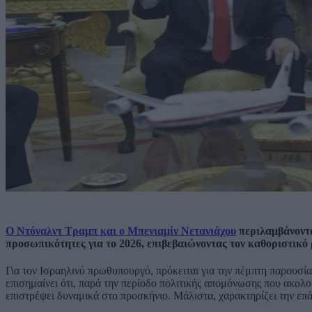
Ο Ντόναλντ Τραμπ και ο Μπενιαμίν Νετανιάχου
περιλαμβάνονται
προσωπικότητες για το 2026, επιβεβαιώνοντας τον καθοριστικό ρό
Για τον Ισραηλινό πρωθυπουργό, πρόκειται για την πέμπτη παρουσί
επισημαίνει ότι, παρά την περίοδο πολιτικής απομόνωσης που ακολ
επιστρέψει δυναμικά στο προσκήνιο. Μάλιστα, χαρακτηρίζει την επ