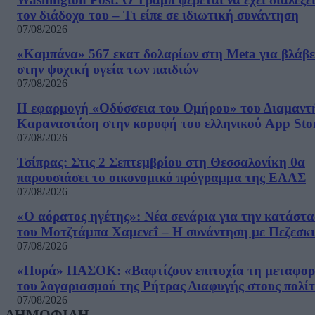
τον διάδοχο του – Τι είπε σε ιδιωτική συνάντηση
07/08/2026
«Καμπάνα» 567 εκατ δολαρίων στη Meta για βλάβε
στην ψυχική υγεία των παιδιών
07/08/2026
Η εφαρμογή «Οδύσσεια του Ομήρου» του Διαμαντ
Καραναστάση στην κορυφή του ελληνικού App Sto
07/08/2026
Τσίπρας: Στις 2 Σεπτεμβρίου στη Θεσσαλονίκη θα
παρουσιάσει το οικονομικό πρόγραμμα της ΕΛΑΣ
07/08/2026
«Ο αόρατος ηγέτης»: Νέα σενάρια για την κατάστ
του Μοτζτάμπα Χαμενεΐ – Η συνάντηση με Πεζεσκ
07/08/2026
«Πυρά» ΠΑΣΟΚ: «Βαφτίζουν επιτυχία τη μεταφο
του λογαριασμού της Ρήτρας Διαφυγής στους πολίτ
07/08/2026
ΔΗΜΟΦΙΛΗ