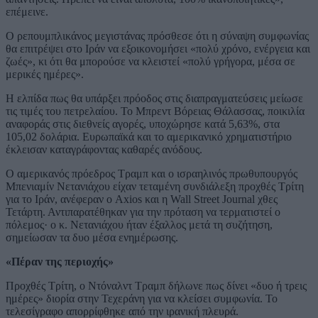
επέμεινε.
Ο ρεπουμπλικάνος μεγιστάνας πρόσθεσε ότι η σύναψη συμφωνίας
θα επιτρέψει στο Ιράν να εξοικονομήσει «πολύ χρόνο, ενέργεια και
ζωές», κι ότι θα μπορούσε να κλειστεί «πολύ γρήγορα, μέσα σε
μερικές ημέρες».
Η ελπίδα πως θα υπάρξει πρόοδος στις διαπραγματεύσεις μείωσε
τις τιμές του πετρελαίου. Το Μπρεντ Βόρειας Θάλασσας, ποικιλία
αναφοράς στις διεθνείς αγορές, υποχώρησε κατά 5,63%, στα
105,02 δολάρια. Ευρωπαϊκά και το αμερικανικό χρηματιστήριο
έκλεισαν καταγράφοντας καθαρές ανόδους.
Ο αμερικανός πρόεδρος Τραμπ και ο ισραηλινός πρωθυπουργός
Μπενιαμίν Νετανιάχου είχαν τεταμένη συνδιάλεξη προχθές Τρίτη
για το Ιράν, ανέφεραν ο Axios και η Wall Street Journal χθες
Τετάρτη. Αντιπαρατέθηκαν για την πρόταση να τερματιστεί ο
πόλεμος· ο κ. Νετανιάχου ήταν έξαλλος μετά τη συζήτηση,
σημείωσαν τα δυο μέσα ενημέρωσης.
«Πέραν της περιοχής»
Προχθές Τρίτη, ο Ντόναλντ Τραμπ δήλωνε πως δίνει «δυο ή τρεις
ημέρες» διορία στην Τεχεράνη για να κλείσει συμφωνία. Το
τελεσίγραφο απορρίφθηκε από την ιρανική πλευρά.