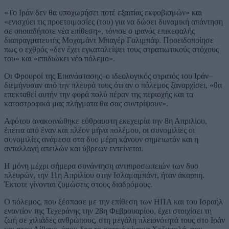
«Το Ιράν δεν θα υποχωρήσει ποτέ εξαιτίας εκφοβισμών» και
«ενισχύει τις προετοιμασίες (του) για να δώσει δυναμική απάντηση
σε οποιαδήποτε νέα επίθεση», τόνισε ο ιρανός επικεφαλής
διαπραγματευτής Μοχαμάντ Μπαγέρ Γαλιμπάφ. Προειδοποίησε
πως ο εχθρός «δεν έχει εγκαταλείψει τους στρατιωτικούς στόχους
του» και «επιδιώκει νέο πόλεμο».
Οι Φρουροί της Επανάστασης–ο ιδεολογικός στρατός του Ιράν–
διεμήνυσαν από την πλευρά τους ότι αν ο πόλεμος ξαναρχίσει, «θα
επεκταθεί αυτήν την φορά πολύ πέραν της περιοχής και τα
καταστροφικά μας πλήγματα θα σας συντρίψουν».
Αφότου ανακοινώθηκε εύθραυστη εκεχειρία την 8η Απριλίου,
έπειτα από έναν και πλέον μήνα πολέμου, οι συνομιλίες οι
συνομιλίες ανάμεσα στα δυο μέρη κάνουν σημειωτόν και η
ανταλλαγή απειλών και ύβρεων εντείνεται.
Η μόνη μέχρι σήμερα συνάντηση αντιπροσωπειών των δυο
πλευρών, την 11η Απριλίου στην Ισλαμαμπάντ, ήταν άκαρπη.
Έκτοτε γίνονται ζυμώσεις στους διαδρόμους.
Ο πόλεμος, που ξέσπασε με την επίθεση των ΗΠΑ και του Ισραήλ
εναντίον της Τεχεράνης την 28η Φεβρουαρίου, έχει στοιχίσει τη
ζωή σε χιλιάδες ανθρώπους, στη μεγάλη πλειονότητά τους στο Ιράν