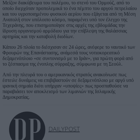
Μείζον διακύβευμα του πολέμου, το στενό του Ορμούζ, από το
οποίο διερχόταν προπολεμικά το ένα πέμπτο του αργού πετρελαίου
και του υγροποιημένου φυσικού αερίου που εξάγεται από τη Μέση
Ανατολή στον υπόλοιπο κόσμο, παραμένει υπό τον έλεγχο της
Τεχεράνης, που επισημοποίησε στις αρχές της εβδομάδας την
ίδρυση οργανισμού αρμόδιου για την επίβλεψη της θαλάσσιας
αρτηρίας και την καταβολή διοδίων.
Κάπου 26 πλοία το διέσχισαν σε 24 ώρες, ανέφερε το ναυτικό των
Φρουρών της Επανάστασης, ανάμεσά τους νοτιοκορεατικό
δεξαμενόπλοιο «σε συντονισμό με το Ιράν», για πρώτη φορά από
το ξέσπασμα της ένοπλης σύρραξης, σύμφωνα με τη Σεούλ.
Από την πλευρά του ο αμερικανικός στρατός ανακοίνωσε πως
έστειλε δυνάμεις να επιβιβαστούν σε δεξαμενόπλοιο με αργό υπό
ιρανική σημαία διότι υπήρχαν «υποψίες» πως προσπαθούσε να
παραβιάσει τον αποκλεισμό των λιμανιών της Ισλαμικής
Δημοκρατίας.
DAILYPOST