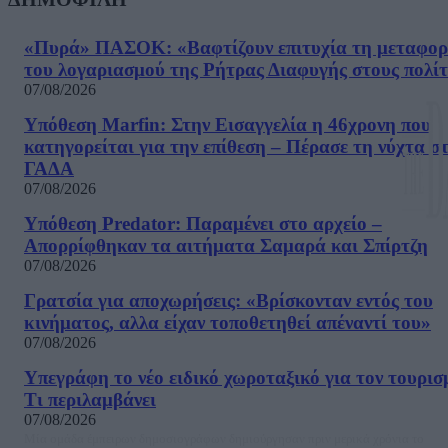
«Πυρά» ΠΑΣΟΚ: «Βαφτίζουν επιτυχία τη μεταφο
του λογαριασμού της Ρήτρας Διαφυγής στους πολίτ
07/08/2026
Υπόθεση Marfin: Στην Εισαγγελία η 46χρονη που
κατηγορείται για την επίθεση – Πέρασε τη νύχτα σ
ΓΑΔΑ
07/08/2026
Υπόθεση Predator: Παραμένει στο αρχείο –
Απορρίφθηκαν τα αιτήματα Σαμαρά και Σπίρτζη
07/08/2026
Γρατσία για αποχωρήσεις: «Bρίσκονταν εντός του
κινήματος, αλλα είχαν τοποθετηθεί απέναντί του»
07/08/2026
Υπεγράφη το νέο ειδικό χωροταξικό για τον τουρισ
Τι περιλαμβάνει
07/08/2026
Μία ομάδα έμπειρων δημοσιογράφων δημιούργησαν πριν μερικά χρόνια το