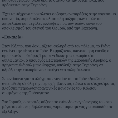
και στον Λίβανο, όπου δρα το σιιτικό κίνημα Χεζμπολά, που
πρόσκειται στην Τεχεράνη.
Έχει ταυτόχρονα προκαλέσει σοβαρές αναταράξεις στην παγκόσμια
οικονομία, πυροδοτώντας αλματώδη αύξηση των τιμών του
πετρελαίου και μεγάλες ελλείψεις πρώτων υλών, λόγω του
αποκλεισμού του στενού του Ορμούζ από την Τεχεράνη.
«Ευκαιρία»
Στον Κόλπο, που δοκιμάζεται σκληρά από τον πόλεμο, το Ριάντ
εντείνει την πίεση στο Ιράν. Εκφράζοντας ικανοποίηση επειδή ο
αμερικανός πρόεδρος Τραμπ «έδωσε μια ευκαιρία στη
διπλωματία», ο υπουργός Εξωτερικών της Σαουδικής Αραβίας, ο
πρίγκιπας Φάισαλ μπιν Φαρχάν, υπέδειξε στην Τεχεράνη να
αδράξει την ευκαιρία να αποφύγει νέα «κλιμάκωση».
Σε αντίποινα για τα πλήγματα εναντίον του το Ιράν εξαπέλυσε
αντεπίθεση σε όλη την περιοχή, βάζοντας ειδικά στο στόχαστρο τις
πλούσιες πετρελαιοπαραγωγικές μοναρχίες του Κόλπου,
συμμάχους της Ουάσιγκτον.
Στο Ισραήλ, ο στρατός αύξησε το επίπεδο επαγρύπνησής του στο
μέγιστο επίπεδο, δηλώνοντας «προετοιμασμένος για οποιαδήποτε
εξέλιξη».