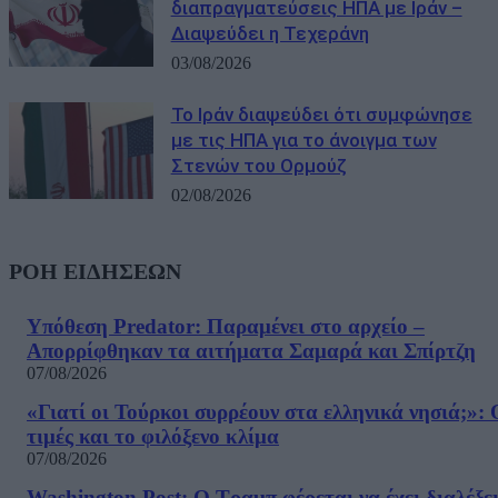
διαπραγματεύσεις ΗΠΑ με Ιράν –
Διαψεύδει η Τεχεράνη
03/08/2026
Το Ιράν διαψεύδει ότι συμφώνησε
με τις ΗΠΑ για το άνοιγμα των
Στενών του Ορμούζ
02/08/2026
ΡΟΗ ΕΙΔΗΣΕΩΝ
Υπόθεση Predator: Παραμένει στο αρχείο –
Απορρίφθηκαν τα αιτήματα Σαμαρά και Σπίρτζη
07/08/2026
«Γιατί οι Τούρκοι συρρέουν στα ελληνικά νησιά;»: 
τιμές και το φιλόξενο κλίμα
07/08/2026
Washington Post: Ο Τραμπ φέρεται να έχει διαλέξε