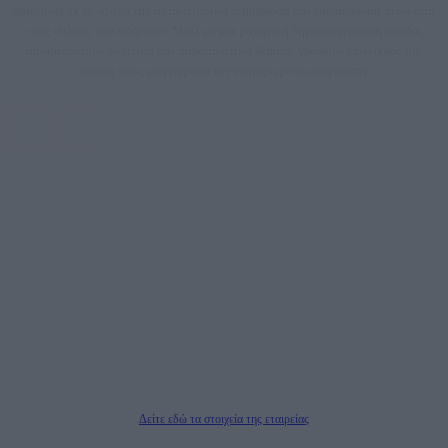
dailypost.gr, με στόχο την αντικειμενική ενημέρωση και την ανάλυση πίσω από
τους τίτλους των ειδήσεων. Μαζί με μια μαχητική δημοσιογραφική ομάδα,
αποκαλύπτουν πολιτικά και παραπολιτικά θέματα, γράφουν επωνύμως την
άποψη τους, με γνώμονα τον ενημερωμένο αναγνώστη.
DAILYPOST.GR – ΤΑΥΤΌΤΗΤΑ
Ιδιοκτήτρια εταιρεία: «ΝΟΗΣΙΣ ΙΚΕ»
Έδρα: Δήμος Αμαρουσίου Αττικής, Αγ. Αθανασίου αρ. 21, Τ.Κ. 15125
ΑΦΜ: 801093076, Δ.Ο.Υ.: ΚΕΦΟΔΕ ΑΤΤΙΚΗΣ, E-mail: press@dailypost.gr, Τηλ.
επικοινωνίας: 2108066997
Νόμιμος Εκπρόσωπος: Ζαχαρός Σταμάτης
Μέτοχοι: Ζαχαρός Σταμάτης, Κουβαράς Γεώργιος, ΥΠΗΡΕΣΙΕΣ ΠΡΟΗΓΜΕΝΗΣ
ΤΕΧΝΟΛΟΓΙΑΣ ΠΑΡΑΓΩΓΗΣ ΟΠΤΙΚΟΑΚΟΥΣΤΙΚΩΝ ΜΕΣΩΝ ΜΕΛΕΤΩΝ ΚΑΙ
ΠΑΡΟΧΗΣ ΥΠΗΡΕΣΙΩΝ PLD PLUS ΑΝΩΝ ΕΤΑΙΡΙΑ
Δικαιούχος του ονόματος τομέα (dailypost.gr): ΝΟΗΣΙΣ ΙΚΕ
Διευθυντής/Διαχειριστής: Ζαχαρός Σταμάτης
Διευθυντής Σύνταξης: Ρενάτο Λέκκα
Δείτε εδώ τα στοιχεία της εταιρείας