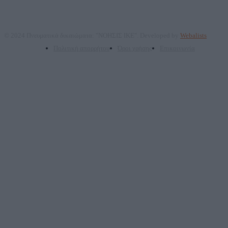
© 2024 Πνευματικά δικαιώματα: "ΝΟΗΣΙΣ ΙΚΕ". Developed by
Webalists
Πολιτική απορρήτου
Όροι χρήσης
Επικοινωνία