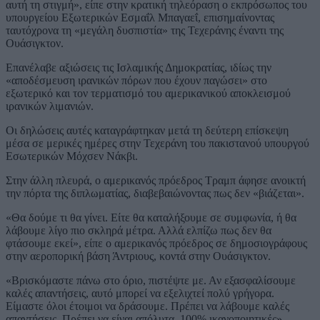
αυτή τη στιγμή», είπε στην κρατική τηλεόραση ο εκπρόσωπος του
υπουργείου Εξωτερικών Εσμαΐλ Μπαγαεΐ, επισημαίνοντας
ταυτόχρονα τη «μεγάλη δυσπιστία» της Τεχεράνης έναντι της
Ουάσιγκτον.
Επανέλαβε αξιώσεις τις Ισλαμικής Δημοκρατίας, ιδίως την
«αποδέσμευση ιρανικών πόρων που έχουν παγώσει» στο
εξωτερικό και τον τερματισμό του αμερικανικού αποκλεισμού
ιρανικών λιμανιών.
Οι δηλώσεις αυτές καταγράφτηκαν μετά τη δεύτερη επίσκεψη
μέσα σε μερικές ημέρες στην Τεχεράνη του πακιστανού υπουργού
Εσωτερικών Μόχσεν Νάκβι.
Στην άλλη πλευρά, ο αμερικανός πρόεδρος Τραμπ άφησε ανοικτή
την πόρτα της διπλωματίας, διαβεβαιώνοντας πως δεν «βιάζεται».
«Θα δούμε τι θα γίνει. Είτε θα καταλήξουμε σε συμφωνία, ή θα
λάβουμε λίγο πιο σκληρά μέτρα. Αλλά ελπίζω πως δεν θα
φτάσουμε εκεί», είπε ο αμερικανός πρόεδρος σε δημοσιογράφους
στην αεροπορική βάση Άντριους, κοντά στην Ουάσιγκτον.
«Βρισκόμαστε πάνω στο όριο, πιστέψτε με. Αν εξασφαλίσουμε
καλές απαντήσεις, αυτό μπορεί να εξελιχτεί πολύ γρήγορα.
Είμαστε όλοι έτοιμοι να δράσουμε. Πρέπει να λάβουμε καλές
απαντήσεις. Πρέπει να είναι απόλυτα, 100% ικανοποιητικές»,