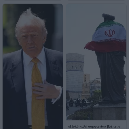
«Πολύ καλή συμφωνία» βλέπει ο