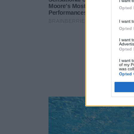
I want t
Opted 
I want t
Opted 
I want 
Advertis
Opted 
I want t
of my P
was col
Opted 