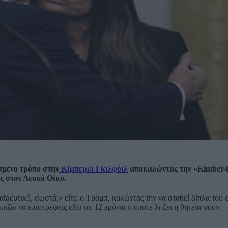
σμενο τρόπο στην
Κίμπερλι Γκιλφόιλ
αποκαλώντας την «Kimber-l
ς στον Λευκό Οίκο.
αϊδευτικό, σωστά;» είπε ο Τραμπ, καλώντας την να σταθεί δίπλα του 
λπίζω να επιστρέψεις εδώ σε 12 χρόνια ή όποτε λήξει η θητεία σου».