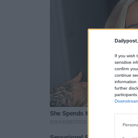
Dailypost.
If you wish 
sensitive in
confirm you
continue se
information 
further disc
participants
Downstream 
Persona