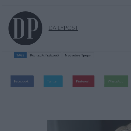
DAILYPOST
TAGS
Κίμπερλι Γκίλφοϊλ
Ντόναλντ Τραμπ
Facebook
Twitter
Pinterest
WhatsApp