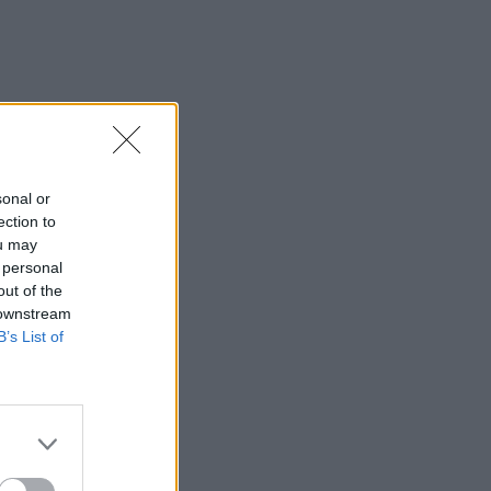
sonal or
ection to
ou may
 personal
out of the
 downstream
B’s List of