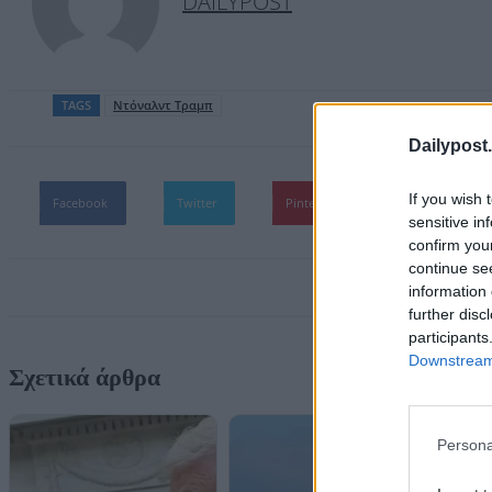
DAILYPOST
TAGS
Ντόναλντ Τραμπ
Dailypost.
If you wish 
Facebook
Twitter
Pinterest
WhatsApp
sensitive in
confirm you
continue se
information 
further disc
participants
Downstream 
Σχετικά άρθρα
Persona