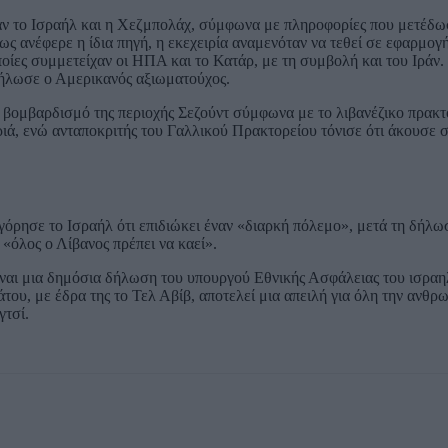
ν το Ισραήλ και η Χεζμπολάχ, σύμφωνα με πληροφορίες που μετέδωσ
ανέφερε η ίδια πηγή, η εκεχειρία αναμενόταν να τεθεί σε εφαρμογή
οίες συμμετείχαν οι ΗΠΑ και το Κατάρ, με τη συμβολή και του Ιράν
δήλωσε ο Αμερικανός αξιωματούχος.
 βομβαρδισμό της περιοχής Σεζούντ σύμφωνα με το λιβανέζικο πρακτ
ιά, ενώ ανταποκριτής του Γαλλικού Πρακτορείου τόνισε ότι άκουσε 
γόρησε το Ισραήλ ότι επιδιώκει έναν «διαρκή πόλεμο», μετά τη δήλω
 «όλος ο Λίβανος πρέπει να καεί».
ίναι μια δημόσια δήλωση του υπουργού Εθνικής Ασφάλειας του ισραη
του, με έδρα της το Τελ Αβίβ, αποτελεί μια απειλή για όλη την αν
γτσί.