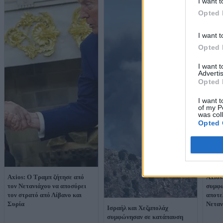
I want t
Opted 
I want t
Opted 
I want 
Advertis
Opted 
I want t
of my P
was col
Opted 
Axios: Ο Τραμπ ζήτησε από
Axios
τον Νετανιάχου να αποσύρει
συμφω
τον στρατό από Λίβανο και
αποτε
Συρία
Νεταν
Ισραήλ και Χεζμπολάχ
συμφώνησαν σε κατάπαυση