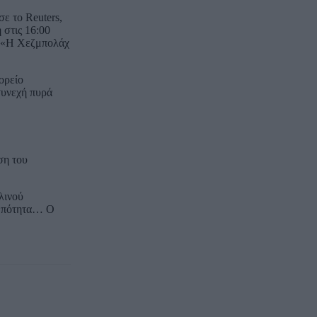
ε το Reuters,
 στις 16:00
. «Η Χεζμπολάχ
ορείο
συνεχή πυρά
ση του
λινού
θρωπότητα… Ο