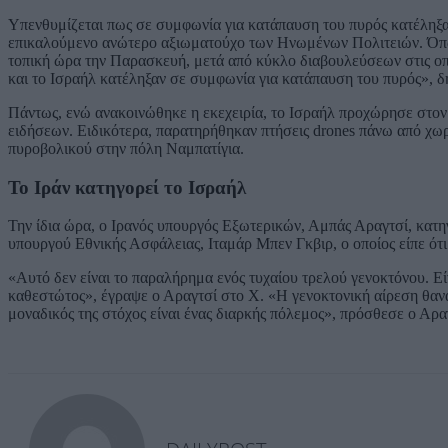
Υπενθυμίζεται πως σε συμφωνία για κατάπαυση του πυρός κατέληξα
επικαλούμενο ανώτερο αξιωματούχο των Ηνωμένων Πολιτειών. Όπως 
τοπική ώρα την Παρασκευή, μετά από κύκλο διαβουλεύσεων στις οπ
και το Ισραήλ κατέληξαν σε συμφωνία για κατάπαυση του πυρός», 
Πάντως, ενώ ανακοινώθηκε η εκεχειρία, το Ισραήλ προχώρησε στον
ειδήσεων. Ειδικότερα, παρατηρήθηκαν πτήσεις drones πάνω από χωρ
πυροβολικού στην πόλη Ναμπατίγια.
Το Ιράν κατηγορεί το Ισραήλ
Την ίδια ώρα, ο Ιρανός υπουργός Εξωτερικών, Αμπάς Αραγτσί, κατη
υπουργού Εθνικής Ασφάλειας, Ιταμάρ Μπεν Γκβιρ, ο οποίος είπε ότι
«Αυτό δεν είναι το παραλήρημα ενός τυχαίου τρελού γενοκτόνου. Ε
καθεστώτος», έγραψε ο Αραγτσί στο X. «Η γενοκτονική αίρεση θανά
μοναδικός της στόχος είναι ένας διαρκής πόλεμος», πρόσθεσε ο Αρα