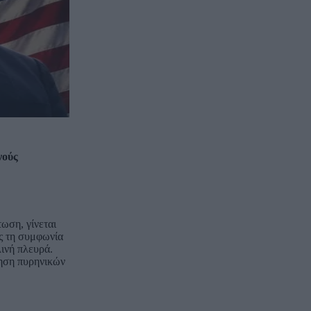
νούς
ωση, γίνεται
ος τη συμφωνία
ινή πλευρά.
τηση πυρηνικών