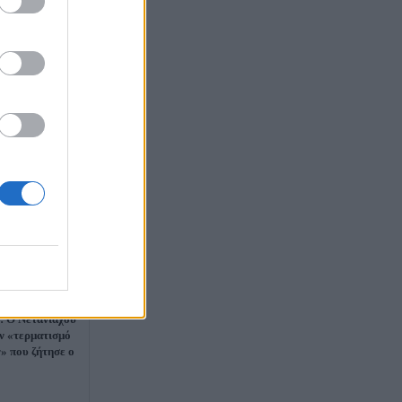
: Ο Νετανιάχου
ν «τερματισμό
» που ζήτησε ο