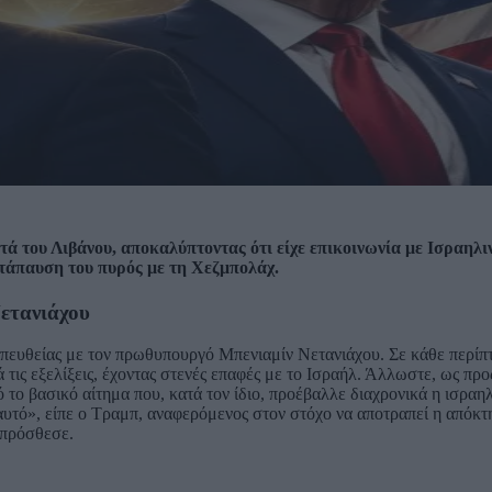
ά του Λιβάνου, αποκαλύπτοντας ότι είχε επικοινωνία με Ισραηλι
τάπαυση του πυρός με τη Χεζμπολάχ.
Νετανιάχου
πευθείας με τον πρωθυπουργό Μπενιαμίν Νετανιάχου. Σε κάθε περίπτ
τις εξελίξεις, έχοντας στενές επαφές με το Ισραήλ. Άλλωστε, ως πρ
ο βασικό αίτημα που, κατά τον ίδιο, προέβαλλε διαχρονικά η ισραηλ
αυτό», είπε ο Τραμπ, αναφερόμενος στον στόχο να αποτραπεί η απόκ
 πρόσθεσε.