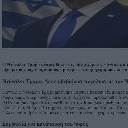
Ο Ντόναλντ Τραμπ αναφέρθηκε στις συνεχιζόμενες επιθέσεις κατ
αξιωματούχους, τους οποίους προέτρεψε να προχωρήσουν σε κα
Ντόναλντ Τραμπ: Δεν επιβεβαίωσε αν μίλησε με τον 
Πάντως, ο Ντόναλντ Τραμπ αρνήθηκε να επιβεβαιώσει εάν μίλησε α
σαφές πως ο Αμερικανός πρόεδρος συνεχίζει να παρακολουθεί στενά 
ΗΠΑ και Ιραν δήλωσε ότι υπενθύμισε στον Ισραηλινό πρωθυπουργό τ
«Σκέψου το, Μπίμπι. Το σημαντικότερο πράγμα που ζητούσες ήταν 
όπλων από το Ιράν. «Επομένως, πιστεύω ότι είναι ευχαριστημένοι»,
Συμφωνία για κατάπαυση του πυρός