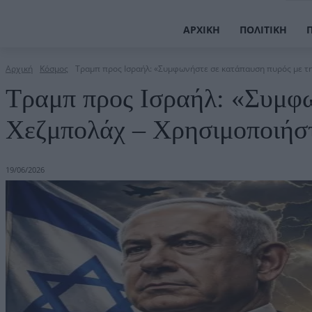
ΑΡΧΙΚΉ
ΠΟΛΙΤΙΚΉ
Αρχική
Κόσμος
Τραμπ προς Ισραήλ: «Συμφωνήστε σε κατάπαυση πυρός με τη
Τραμπ προς Ισραήλ: «Συμφω
Χεζμπολάχ – Χρησιμοποιήστ
19/06/2026