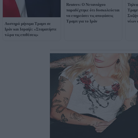
Reuters: Ο Νετανιάχου
Τηλεφ
παραδέχτηκε ότι δυσκολεύεται
Τραμπ
να επηρεάσει τις αποφάσεις
Συζήτ
Τραμπ για το Ιράν
νέων 
Αυστηρό μήνυμα Τραμπ σε
Ιράν και Ισραήλ: «Σταματήστε
τώρα τις επιθέσεις»