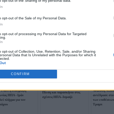
o opt-out of the Sharing of my personal data.
In
o opt-out of the Sale of my Personal Data.
In
to opt-out of processing my Personal Data for Targeted
ing.
In
o opt-out of Collection, Use, Retention, Sale, and/or Sharing
ersonal Data that Is Unrelated with the Purposes for which it
lected.
Out
CONFIRM
Τραμπ σε Νετανιάχου:
«Πρόσεχε, μπορεί να μείνεις
μόνος απέναντι στο Ιράν» –
: Γιατί η υπογραφή
Ανάλυση Axios
Πίεση και παρασκήνιο στις
νίας ΗΠΑ - Ιράν
αντέδρασε στο
σχέσεις ΗΠΑ–Ισραήλ
λεί πλήγμα για τον
των επιθέσεων
ιάχου
Τραμπ