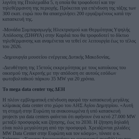
λιγνίτη της Πτολεμαΐδα 5, η οποία θα τροφοδοτεί και την
τηλεθέρμανση της περιοχής. Πρόκειται για επένδυση της τάξης των
300 εκατ. ευρώ που θα απασχολήσει 200 εργαζομένους κατά την
κατασκευή της.
-Μονάδα Συμπαραγωγής Ηλεκτρισμού και Θερμότητας Υψηλής
Απόδοσης (ΣΗΘΥΑ) στην Καρδιά που θα τροφοδοτεί το δίκτυο
τηλεθέρμανσης και αναμένεται να τεθεί σε λειτουργία έως το τέλος
του 2026.
-Δημιουργία μουσείου ενέργειας Δυτικής Μακεδονίας.
-Διευθέτηση της 15ετούς εκκρεμότητας με τους κατοίκους του
οικισμού της Ακρινής με την απόδοση σε αυτούς εσόδων
φωτοβολταϊκού πάρκου 35 MW για 20 χρόνια.
Το mega data center της ΔΕΗ
Η πλέον εμβληματική επένδυση αφορά την κατασκευή μεγάλης
κλίμακας data center στο χώρο του ΑΗΣ Αγίου Δημητρίου. «Αυτή
τη στιγμή στην Ευρώπη τα ανακοινωμένα ή υπό κατασκευή
projects για data centers φαίνεται ότι αφήνουν ένα κενό 27.000 MW
μεταξύ προσφοράς και ζήτησης, έως το 2030. Η ζήτηση δηλαδή
είναι πολύ μεγαλύτερη από την προσφορά. Χρειάζονται χιλιάδες
MW Data Center στην Ευρώπη και τον κόσμο», τόνισε ο κ.
Στάσσης. «Έχοντας δημιουργήσει το ενεργειακό περιβάλλον που