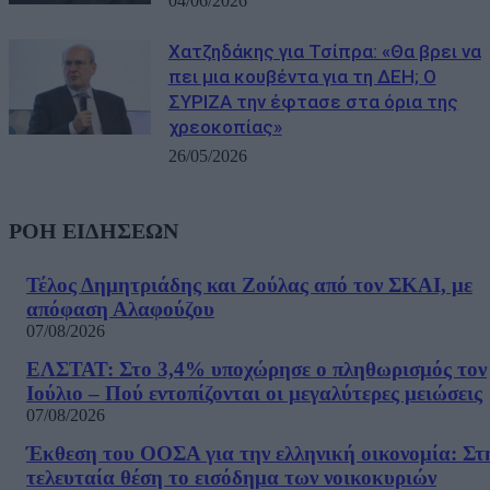
04/06/2026
Χατζηδάκης για Τσίπρα: «Θα βρει να
πει μια κουβέντα για τη ΔΕΗ; Ο
ΣΥΡΙΖΑ την έφτασε στα όρια της
χρεοκοπίας»
26/05/2026
ΡΟΗ ΕΙΔΗΣΕΩΝ
Τέλος Δημητριάδης και Ζούλας από τον ΣΚΑΙ, με
απόφαση Αλαφούζου
07/08/2026
ΕΛΣΤΑΤ: Στο 3,4% υποχώρησε ο πληθωρισμός τον
Ιούλιο – Πού εντοπίζονται οι μεγαλύτερες μειώσεις
07/08/2026
Έκθεση του ΟΟΣΑ για την ελληνική οικονομία: Στ
τελευταία θέση το εισόδημα των νοικοκυριών