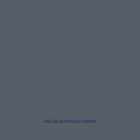
αποκαλύπτουν πολιτικά και παραπολιτικά θέματα, γράφουν επωνύμως την
άποψη τους, με γνώμονα τον ενημερωμένο αναγνώστη.
DAILYPOST.GR – ΤΑΥΤΌΤΗΤΑ
Ιδιοκτήτρια εταιρεία: «ΝΟΗΣΙΣ ΙΚΕ»
Έδρα: Δήμος Αμαρουσίου Αττικής, Αγ. Αθανασίου αρ. 21, Τ.Κ. 15125
ΑΦΜ: 801093076, Δ.Ο.Υ.: ΚΕΦΟΔΕ ΑΤΤΙΚΗΣ, E-mail: press@dailypost.gr, Τηλ.
επικοινωνίας: 2108066997
Νόμιμος Εκπρόσωπος: Ζαχαρός Σταμάτης
Μέτοχοι: Ζαχαρός Σταμάτης, Κουβαράς Γεώργιος, ΥΠΗΡΕΣΙΕΣ ΠΡΟΗΓΜΕΝΗΣ
ΤΕΧΝΟΛΟΓΙΑΣ ΠΑΡΑΓΩΓΗΣ ΟΠΤΙΚΟΑΚΟΥΣΤΙΚΩΝ ΜΕΣΩΝ ΜΕΛΕΤΩΝ ΚΑΙ
ΠΑΡΟΧΗΣ ΥΠΗΡΕΣΙΩΝ PLD PLUS ΑΝΩΝ ΕΤΑΙΡΙΑ
Δικαιούχος του ονόματος τομέα (dailypost.gr): ΝΟΗΣΙΣ ΙΚΕ
Διευθυντής/Διαχειριστής: Ζαχαρός Σταμάτης
Διευθυντής Σύνταξης: Ρενάτο Λέκκα
Δείτε εδώ τα στοιχεία της εταιρείας