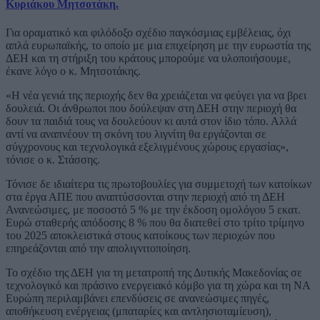
Κυριάκου Μητσοτάκη.
Για οραματικό και φιλόδοξο σχέδιο παγκόσμιας εμβέλειας, όχι
απλά ευρωπαϊκής, το οποίο με μια επιχείρηση με την ευρωστία της
ΔΕΗ και τη στήριξη του κράτους μπορούμε να υλοποιήσουμε,
έκανε λόγο ο κ. Μητσοτάκης.
«Η νέα γενιά της περιοχής δεν θα χρειάζεται να φεύγει για να βρει
δουλειά. Οι άνθρωποι που δούλεψαν στη ΔΕΗ στην περιοχή θα
δουν τα παιδιά τους να δουλεύουν κι αυτά στον ίδιο τόπο. Αλλά
αντί να αναπνέουν τη σκόνη του λιγνίτη θα εργάζονται σε
σύγχρονους και τεχνολογικά εξελιγμένους χώρους εργασίας»,
τόνισε ο κ. Στάσσης.
Τόνισε δε ιδιαίτερα τις πρωτοβουλίες για συμμετοχή των κατοίκων
στα έργα ΑΠΕ που αναπτύσσονται στην περιοχή από τη ΔΕΗ
Ανανεώσιμες, με ποσοστό 5 % με την έκδοση ομολόγου 5 εκατ.
Ευρώ σταθερής απόδοσης 8 % που θα διατεθεί στο τρίτο τρίμηνο
του 2025 αποκλειστικά στους κατοίκους των περιοχών που
επηρεάζονται από την απολιγνιτοποίηση.
Το σχέδιο της ΔΕΗ για τη μετατροπή της Δυτικής Μακεδονίας σε
τεχνολογικό και πράσινο ενεργειακό κόμβο για τη χώρα και τη ΝΑ
Ευρώπη περιλαμβάνει επενδύσεις σε ανανεώσιμες πηγές,
αποθήκευση ενέργειας (μπαταρίες και αντλησιοταμίευση),