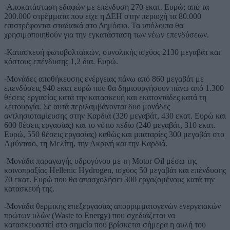
-Αποκατάσταση εδαφών με επένδυση 270 εκατ. Ευρώ: από τα
200.000 στρέμματα που είχε η ΔΕΗ στην περιοχή τα 80.000
επιστρέφονται σταδιακά στο Δημόσιο. Τα υπόλοιπα θα
χρησιμοποιηθούν για την εγκατάσταση των νέων επενδύσεων.
-Κατασκευή φωτοβολταϊκών, συνολικής ισχύος 2130 μεγαβάτ και
κόστους επένδυσης 1,2 δια. Ευρώ.
-Μονάδες αποθήκευσης ενέργειας πάνω από 860 μεγαβάτ με
επενδύσεις 940 εκατ ευρώ που θα δημιουργήσουν πάνω από 1.300
θέσεις εργασίας κατά την κατασκευή και εκατοντάδες κατά τη
λειτουργία. Σε αυτά περιλαμβάνονται δυο μονάδες
αντλησιοταμίευσης στην Καρδιά (320 μεγαβάτ, 430 εκατ. Ευρώ και
600 θέσεις εργασίας) και το νότιο πεδίο (240 μεγαβάτ, 310 εκατ.
Ευρώ, 550 θέσεις εργασίας) καθώς και μπαταρίες 300 μεγαβάτ στο
Αμύνταιο, τη Μελίτη, την Ακρινή και την Καρδιά.
-Μονάδα παραγωγής υδρογόνου με τη Motor Oil μέσω της
κοινοπραξίας Hellenic Hydrogen, ισχύος 50 μεγαβάτ και επένδυσης
70 εκατ. Ευρώ που θα απασχολήσει 300 εργαζομένους κατά την
κατασκευή της.
-Μονάδα θερμικής επεξεργασίας απορριμματογενών ενεργειακών
πρώτων υλών (Waste to Energy) που σχεδιάζεται να
κατασκευαστεί στο σημείο που βρίσκεται σήμερα η αυλή του