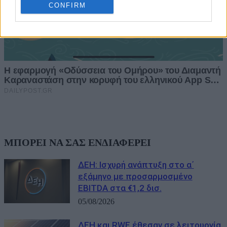
CONFIRM
ΜΠΟΡΕΙ ΝΑ ΣΑΣ ΕΝΔΙΑΦΕΡΕΙ
ΔΕΗ: Ισχυρή ανάπτυξη στο α΄
εξάμηνο με προσαρμοσμένο
EBITDA στα €1,2 δισ.
05/08/2026
ΔΕΗ και RWE έθεσαν σε λειτουργία