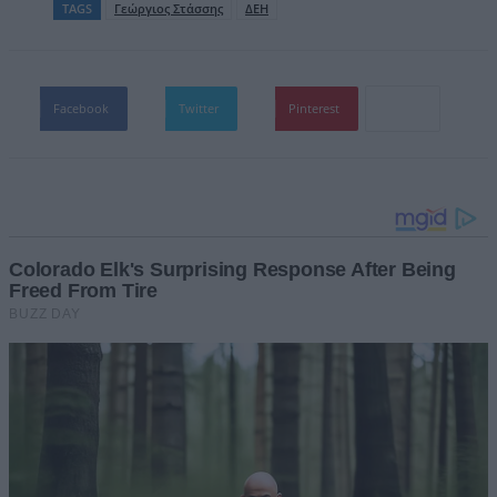
TAGS
Γεώργιος Στάσσης
ΔΕΗ
Facebook
Twitter
Pinterest