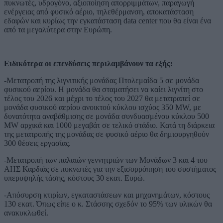
πυκνωτές, υδρογόνο, αξιοποίηση απορριμμάτων, παραγωγή
ενέργειας από φυσικό αέριο, τηλεθέρμανση, αποκατάσταση
εδαφών και κυρίως την εγκατάσταση data center που θα είναι ένα
από τα μεγαλύτερα στην Ευρώπη.
Ειδικότερα οι επενδύσεις περιλαμβάνουν τα εξής:
-Μετατροπή της λιγνιτικής μονάδας Πτολεμαίδα 5 σε μονάδα
φυσικού αερίου. Η μονάδα θα σταματήσει να καίει λιγνίτη στο
τέλος του 2026 και μέχρι το τέλος του 2027 θα μετατραπεί σε
μονάδα φυσικού αερίου ανοικτού κύκλου ισχύος 350 MW, με
δυνατότητα αναβάθμισης σε μονάδα συνδυασμένου κύκλου 500
MW αρχικά και 1000 μεγαβάτ σε τελικό στάδιο. Κατά τη διάρκεια
της μετατροπής της μονάδας σε φυσικό αέριο θα δημιουργηθούν
300 θέσεις εργασίας.
-Μετατροπή των παλαιών γεννητριών των Μονάδων 3 και 4 του
ΑΗΣ Καρδιάς σε πυκνωτές για την εξισορρόπηση του συστήματος
υπερυψηλής τάσης, κόστους 30 εκατ. Ευρώ.
-Απόσυρση κτιρίων, εγκαταστάσεων και μηχανημάτων, κόστους
130 εκατ. Όπως είπε ο κ. Στάσσης σχεδόν το 95% των υλικών θα
ανακυκλωθεί.