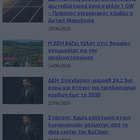
φωτοβολταϊκά έργα σχεδόν 1 GW
– Πράσινος ενεργειακός κόμβος η
Δυτική Μακεδονία
29/06/2026
Η ΔΕΗ βάζει τέλος στις θεωρίες
συνωμοσίας για την
απολιγνιτοποίηση
24/06/2026
ΔΕΗ: Επενδύσεις-μαμούθ 24,2 δισ.
ευρώ και στόχος για τριπλασιασμό
κερδών έως το 2030
22/06/2026
Στάσσης: Καμία επίπτωση στους
λογαριασμούς ρεύματος από το
data center της Κοζάνης