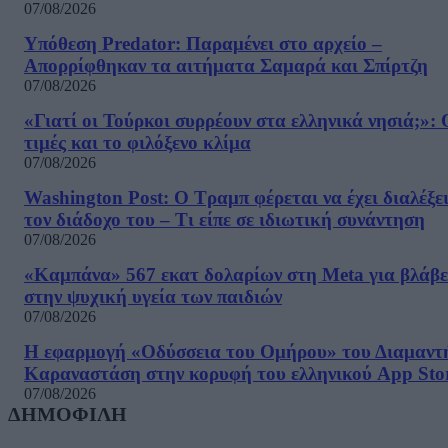
07/08/2026
Υπόθεση Predator: Παραμένει στο αρχείο –
Απορρίφθηκαν τα αιτήματα Σαμαρά και Σπίρτζη
07/08/2026
«Γιατί οι Τούρκοι συρρέουν στα ελληνικά νησιά;»: 
τιμές και το φιλόξενο κλίμα
07/08/2026
Washington Post: Ο Τραμπ φέρεται να έχει διαλέξε
τον διάδοχο του – Τι είπε σε ιδιωτική συνάντηση
07/08/2026
«Καμπάνα» 567 εκατ δολαρίων στη Meta για βλάβε
στην ψυχική υγεία των παιδιών
07/08/2026
Η εφαρμογή «Οδύσσεια του Ομήρου» του Διαμαντ
Καραναστάση στην κορυφή του ελληνικού App Sto
07/08/2026
ΔΗΜΟΦΙΛΗ