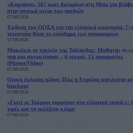
«Καμπάνα» 567 εκατ δολαρίων στη Meta για βλάβε
στην ψυχική υγεία των παιδιών
07/08/2026
Έκθεση του ΟΟΣΑ για την ελληνική οικονομία: Στ
τελευταία θέση το εισόδημα των νοικοκυριών
07/08/2026
Μακελειό σε σχολείο της Ταϊλάνδης: Μαθητής άνοι
πυρ και αυτοκτόνησε – 6 νεκροί, 15 τραυματίες
(Photos/Video)
07/08/2026
Ολική έκλειψη ηλίου: Πώς η Ευρώπη απειλείται με
blackout
07/08/2026
«Γιατί οι Τούρκοι συρρέουν στα ελληνικά νησιά;»: 
τιμές και το φιλόξενο κλίμα
07/08/2026
Μία ομάδα έμπειρων δημοσιογράφων δημιούργησαν πριν μερικά χρόνια το
dailypost.gr, με στόχο την αντικειμενική ενημέρωση και την ανάλυση πίσω από
τους τίτλους των ειδήσεων. Μαζί με μια μαχητική δημοσιογραφική ομάδα,