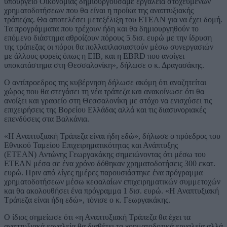
υπουργείο Οικονομίας δημιουργούσαμε εργαλεία στοχευμένων
χρηματοδοτήσεων που θα είναι η προίκα της αναπτυξιακής
τράπεζας. Θα αποτελέσει μετεξέλιξη του ΕΤΕΑΝ για να έχει δομή.
Τα προγράμματα που τρέχουν ήδη και θα δημιουργηθούν το
επόμενο διάστημα αθροίζουν πόρους 5 δισ. ευρώ με την ίδρυση
της τράπεζας οι πόροι θα πολλαπλασιαστούν μέσω συνεργασιών
με άλλους φορείς όπως η ΕΙΒ, και η EBRD που ανοίγει
υποκατάστημα στη Θεσσαλονίκη», δήλωσε ο κ. Δραγασάκης.
Ο αντίπροεδρος της κυβέρνηση δήλωσε ακόμη ότι αναζητείται
χώρος που θα στεγάσει τη νέα τράπεζα και ανακοίνωσε ότι θα
ανοίξει και γραφείο στη Θεσσαλονίκη με στόχο να ενισχύσει τις
επιχειρήσεις της Βορείου Ελλάδας αλλά και τις διασυνοριακές
επενδύσεις στα Βαλκάνια.
«Η Αναπτυξιακή Τράπεζα είναι ήδη εδώ», δήλωσε ο πρόεδρος του
Εθνικού Ταμείου Επιχειρηματικότητας και Ανάπτυξης
(ΕΤΕΑΝ) Αντώνης Γεωργακάκης σημειώνοντας ότι μέσω του
ΕΤΕΑΝ μέσα σε ένα χρόνο δόθηκαν χρηματοδοτήσεις 300 εκατ.
ευρώ. Πριν από λίγες ημέρες παρουσιάστηκε ένα πρόγραμμα
χρηματοδοτήσεων μέσω κεφαλαίων επιχειρηματικών συμμετοχών
και θα ακολουθήσει ένα πρόγραμμα 1 δισ. ευρώ. «Η Αναπτυξιακή
Τράπεζα είναι ήδη εδώ», τόνισε ο κ. Γεωργακάκης.
Ο ίδιος σημείωσε ότι «η Αναπτυξιακή Τράπεζα θα έχει τα
αναπτυξιακά εργαλεία θα διαθέτει τα χρηματοδοτικά εργαλεία αλλά