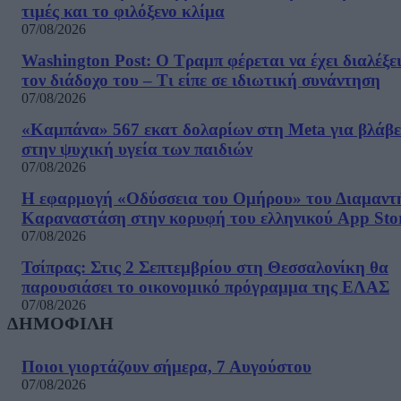
τιμές και το φιλόξενο κλίμα
07/08/2026
Washington Post: Ο Τραμπ φέρεται να έχει διαλέξε
τον διάδοχο του – Τι είπε σε ιδιωτική συνάντηση
07/08/2026
«Καμπάνα» 567 εκατ δολαρίων στη Meta για βλάβε
στην ψυχική υγεία των παιδιών
07/08/2026
Η εφαρμογή «Οδύσσεια του Ομήρου» του Διαμαντ
Καραναστάση στην κορυφή του ελληνικού App Sto
07/08/2026
Τσίπρας: Στις 2 Σεπτεμβρίου στη Θεσσαλονίκη θα
παρουσιάσει το οικονομικό πρόγραμμα της ΕΛΑΣ
07/08/2026
ΔΗΜΟΦΙΛΗ
Ποιοι γιορτάζουν σήμερα, 7 Αυγούστου
07/08/2026