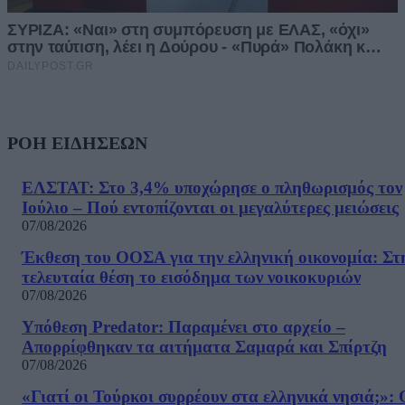
ΡΟΗ ΕΙΔΗΣΕΩΝ
ΕΛΣΤΑΤ: Στο 3,4% υποχώρησε ο πληθωρισμός τον
Ιούλιο – Πού εντοπίζονται οι μεγαλύτερες μειώσεις
07/08/2026
Έκθεση του ΟΟΣΑ για την ελληνική οικονομία: Στ
τελευταία θέση το εισόδημα των νοικοκυριών
07/08/2026
Υπόθεση Predator: Παραμένει στο αρχείο –
Απορρίφθηκαν τα αιτήματα Σαμαρά και Σπίρτζη
07/08/2026
«Γιατί οι Τούρκοι συρρέουν στα ελληνικά νησιά;»: 