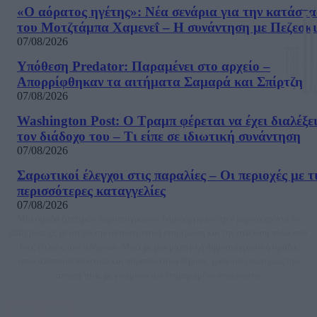
«Ο αόρατος ηγέτης»: Νέα σενάρια για την κατάστ
του Μοτζτάμπα Χαμενεΐ – Η συνάντηση με Πεζεσκ
07/08/2026
Υπόθεση Predator: Παραμένει στο αρχείο –
Απορρίφθηκαν τα αιτήματα Σαμαρά και Σπίρτζη
07/08/2026
Washington Post: Ο Τραμπ φέρεται να έχει διαλέξε
τον διάδοχο του – Τι είπε σε ιδιωτική συνάντηση
07/08/2026
Σαρωτικοί έλεγχοι στις παραλίες – Οι περιοχές με τ
περισσότερες καταγγελίες
07/08/2026
Μία ομάδα έμπειρων δημοσιογράφων δημιούργησαν πριν μερικά χρόνια το
dailypost.gr, με στόχο την αντικειμενική ενημέρωση και την ανάλυση πίσω από
τους τίτλους των ειδήσεων. Μαζί με μια μαχητική δημοσιογραφική ομάδα,
αποκαλύπτουν πολιτικά και παραπολιτικά θέματα, γράφουν επωνύμως την
άποψη τους, με γνώμονα τον ενημερωμένο αναγνώστη.