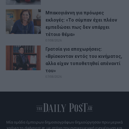
Μπακογιάννη για πρόωρες
εκλογές: «Το σύμπαν έχει πλέον
εμπεδώσει πως δεν υπάρχει
τέτοιο θέμα»
07/08/2026
Γρατσία για αποχωρήσεις:
«Bρίσκονταν εντός του κινήματος,
αλλα είχαν τοποθετηθεί απέναντί
του»
07/08/2026
Μία ομάδα έμπειρων δημοσιογράφων δημιούργησαν πριν μερικά
χρόνια το dailypost.gr, με στόχο την αντικειμενική ενημέρωση και