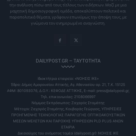
την ανάλυση πίσω από τους τίτλους των ειδήσεων. Μαζί με μια
μαχητική δημοσιογραφική ομάδα, αποκαλύπτουν πολιτικά και
παραπολιτικά θέματα, γράφουν επωνύμως την άποψη τους, με
γνώμονα τον ενημερωμένο αναγνώστη.
DAILYPOST.GR – ΤΑΥΤΌΤΗΤΑ
Ιδιοκτήτρια εταιρεία: «ΝΟΗΣΙΣ ΙΚΕ»
Έδρα: Δήμος Αμαρουσίου Αττικής, Αγ. Αθανασίου αρ. 21, Τ.Κ. 15125
ΑΦΜ: 801093076, Δ.Ο.Υ.: ΚΕΦΟΔΕ ΑΤΤΙΚΗΣ, E-mail: press@dailypost.gr,
Τηλ. επικοινωνίας: 2108066997
Νόμιμος Εκπρόσωπος: Ζαχαρός Σταμάτης
Μέτοχοι: Ζαχαρός Σταμάτης, Κουβαράς Γεώργιος, ΥΠΗΡΕΣΙΕΣ
ΠΡΟΗΓΜΕΝΗΣ ΤΕΧΝΟΛΟΓΙΑΣ ΠΑΡΑΓΩΓΗΣ ΟΠΤΙΚΟΑΚΟΥΣΤΙΚΩΝ
ΜΕΣΩΝ ΜΕΛΕΤΩΝ ΚΑΙ ΠΑΡΟΧΗΣ ΥΠΗΡΕΣΙΩΝ PLD PLUS ΑΝΩΝ
ΕΤΑΙΡΙΑ
Δικαιούχος του ονόματος τομέα (dailypost.gr): ΝΟΗΣΙΣ ΙΚΕ