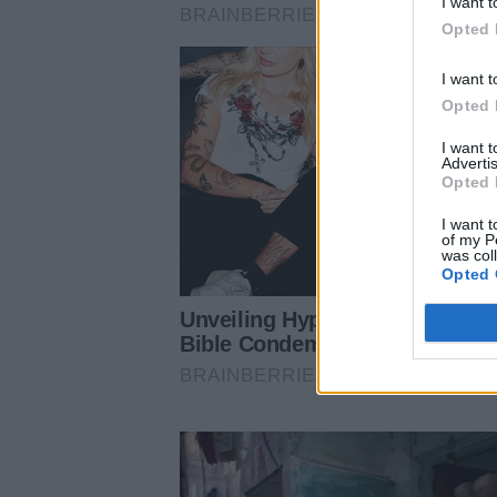
I want t
Opted 
I want t
Opted 
I want 
Advertis
Opted 
I want t
of my P
was col
Opted 