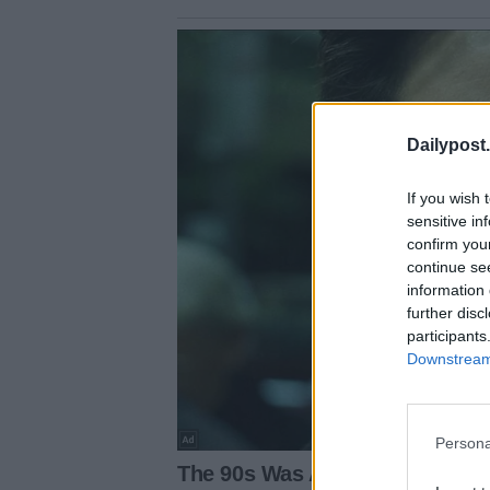
Dailypost.
If you wish 
sensitive in
confirm you
continue se
information 
further disc
participants
Downstream 
Persona