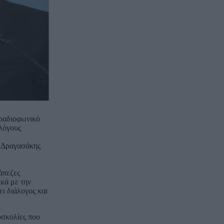
 ραδιοφωνικό
λόγους
. Δραγασάκης
άπεζες
ικά με την
ει διάλογος και
υσκολίες που