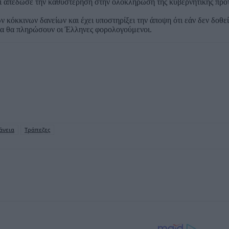
αι απέδωσε την καθυστέρηση στην ολοκλήρωση της κυβερνητικής πρότ
ων κόκκινων δανείων και έχει υποστηρίξει την άποψη ότι εάν δεν δοθ
οία θα πληρώσουν οι Έλληνες φορολογούμενοι.
άνεια
Τράπεζες