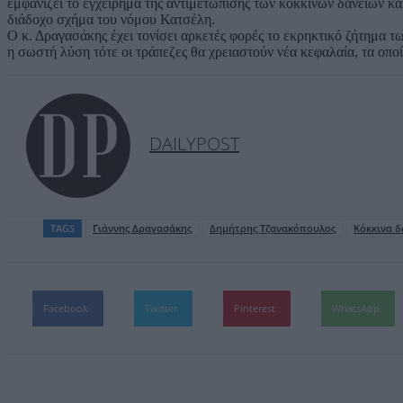
εμφανίζει το εγχείρημα της αντιμετώπισης των κόκκινων δανείων κ
διάδοχο σχήμα του νόμου Κατσέλη.
Ο κ. Δραγασάκης έχει τονίσει αρκετές φορές το εκρηκτικό ζήτημα τ
η σωστή λύση τότε οι τράπεζες θα χρειαστούν νέα κεφαλαία, τα οπ
DAILYPOST
TAGS
Γιάννης Δραγασάκης
Δημήτρης Τζανακόπουλος
Κόκκινα δ
Facebook
Twitter
Pinterest
WhatsApp