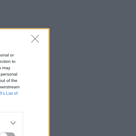
sonal or
ection to
ou may
 personal
out of the
 downstream
B’s List of