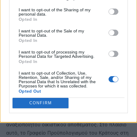
Προτεινόμενα μέτρα στεγαστικής
I want to opt-out of the Sharing of my
personal data.
πολιτικής
Opted In
I want to opt-out of the Sale of my
Από τα ευρήματα της μελέτης προκύπτει ότι οι
Personal Data.
Opted In
παρεμβάσεις από την πλευρά της ζήτησης για την
κάλυψη των οξυμένων στεγαστικών αναγκών όχι
I want to opt-out of processing my
Personal Data for Targeted Advertising.
μόνο δεν επαρκούν, αλλά μπορεί να επιδεινώσουν
Opted In
την κατάσταση εάν η προσφορά κατοικιών
I want to opt-out of Collection, Use,
παραμείνει περιορισμένη.
Retention, Sale, and/or Sharing of my
Personal Data that Is Unrelated with the
Purposes for which it was collected.
Για μια ισορροπημένη στεγαστική στρατηγική, η
Opted Out
πολιτική πρόκληση είναι διττή: να στηριχθεί η νέα
CONFIRM
δόμηση, όπου χρειάζεται, και να διατεθεί ξανά στην
αγορά όσο το δυνατόν μεγαλύτερο μέρος του
αναξιοποίητου οικιστικού αποθέματος. Στο πλαίσιο
αυτό, το Γραφείο Προϋπολογισμού του Κράτους στη