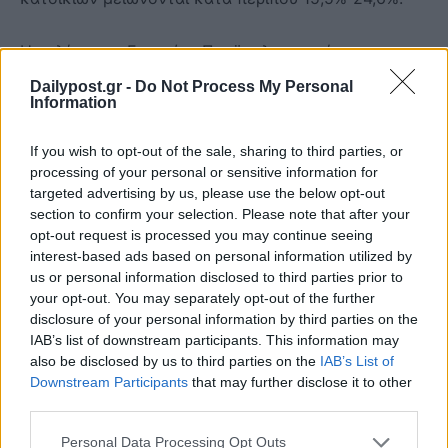
Η μελέτη του Γραφείου Προϋπολογισμού του
Κράτους στη Βουλή αναγνωρίζει, βεβαίως, ότι κάτι
Dailypost.gr -
Do Not Process My Personal
Information
τέτοιο δεν θα ήταν εύκολο να επιτευχθεί ούτε
σημαίνει πως όλες οι κενές κατοικίες μπορούν
If you wish to opt-out of the sale, sharing to third parties, or
πράγματι να επανενταχθούν στην αγορά, καθώς
processing of your personal or sensitive information for
πολλές από αυτές βρίσκονται σε κακή κατάσταση ή
targeted advertising by us, please use the below opt-out
σε περιοχές με περιορισμένη ζήτηση ή δεν είναι
section to confirm your selection. Please note that after your
opt-out request is processed you may continue seeing
εφικτό να αξιοποιηθούν εξαιτίας νομικών και
interest-based ads based on personal information utilized by
ιδιοκτησιακών ζητημάτων.
us or personal information disclosed to third parties prior to
your opt-out. You may separately opt-out of the further
Ωστόσο, το αποτέλεσμα επιβεβαιώνει το βασικό
disclosure of your personal information by third parties on the
IAB’s list of downstream participants. This information may
συμπέρασμα της ανάλυσης: η Ελλάδα δεν χρειάζεται
also be disclosed by us to third parties on the
IAB’s List of
μόνο περισσότερες κατοικίες· χρειάζεται επίσης
Downstream Participants
that may further disclose it to other
καλύτερη αξιοποίηση του αποθέματος κατοικιών
third parties.
που ήδη διαθέτει.
Personal Data Processing Opt Outs