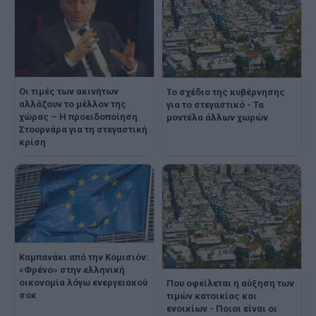
Οι τιμές των ακινήτων
Το σχέδιο της κυβέρνησης
αλλάζουν το μέλλον της
για το στεγαστικό - Τα
χώρας – Η προειδοποίηση
μοντέλα άλλων χωρών
Στουρνάρα για τη στεγαστική
κρίση
Καμπανάκι από την Κομισιόν:
«Φρένο» στην ελληνική
οικονομία λόγω ενεργειακού
Που οφείλεται η αύξηση των
σοκ
τιμών κατοικίας και
ενοικίων - Ποιοι είναι οι