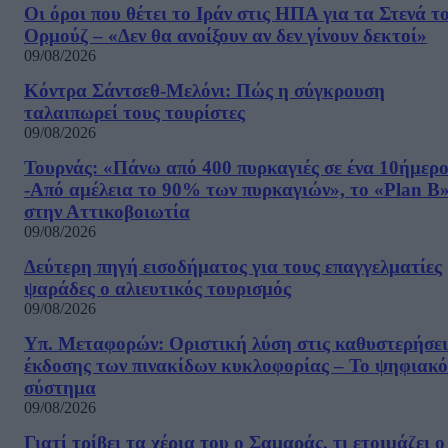
Οι όροι που θέτει το Ιράν στις ΗΠΑ για τα Στενά τ
Ορμούζ – «Δεν θα ανοίξουν αν δεν γίνουν δεκτοί»
09/08/2026
Κόντρα Σάντσεθ-Μελόνι: Πώς η σύγκρουση
ταλαιπωρεί τους τουρίστες
09/08/2026
Τουρνάς: «Πάνω από 400 πυρκαγιές σε ένα 10ήμερ
-Από αμέλεια το 90% των πυρκαγιών», το «Plan B
στην Αττικοβοιωτία
09/08/2026
Δεύτερη πηγή εισοδήματος για τους επαγγελματίες
ψαράδες ο αλιευτικός τουρισμός
09/08/2026
Υπ. Μεταφορών: Οριστική λύση στις καθυστερήσει
έκδοσης των πινακίδων κυκλοφορίας – Το ψηφιακό
σύστημα
09/08/2026
Γιατί τρίβει τα χέρια του ο Σαμαράς, τι ετοιμάζει ο