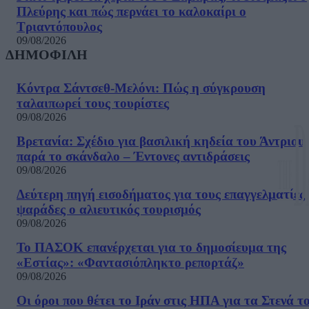
Πλεύρης και πώς περνάει το καλοκαίρι ο
Τριαντόπουλος
09/08/2026
ΔΗΜΟΦΙΛΗ
Κόντρα Σάντσεθ-Μελόνι: Πώς η σύγκρουση
ταλαιπωρεί τους τουρίστες
09/08/2026
Βρετανία: Σχέδιο για βασιλική κηδεία του Άντριου
παρά το σκάνδαλο – Έντονες αντιδράσεις
09/08/2026
Δεύτερη πηγή εισοδήματος για τους επαγγελματίες
ψαράδες ο αλιευτικός τουρισμός
09/08/2026
Το ΠΑΣΟΚ επανέρχεται για το δημοσίευμα της
«Εστίας»: «Φαντασιόπληκτο ρεπορτάζ»
09/08/2026
Οι όροι που θέτει το Ιράν στις ΗΠΑ για τα Στενά τ