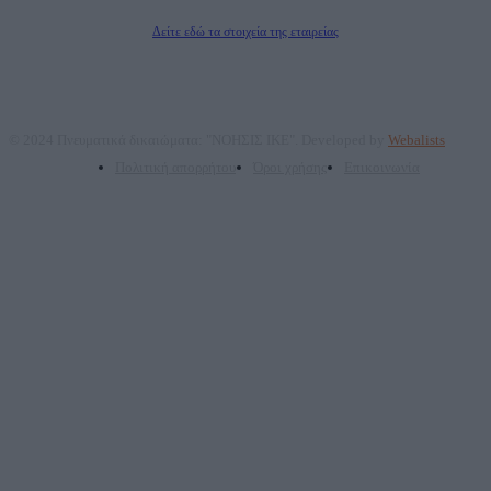
Διευθυντής Σύνταξης: Ρενάτο Λέκκα
Δείτε εδώ τα στοιχεία της εταιρείας
© 2024 Πνευματικά δικαιώματα: "ΝΟΗΣΙΣ ΙΚΕ". Developed by
Webalists
Πολιτική απορρήτου
Όροι χρήσης
Επικοινωνία