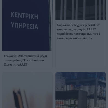
Σαρωτικοί έλεγχοι της ΑΑΔΕ σε
τουριστικές περιοχές: 13.287
παραβάσεις, πρόστιμα άνω του 1
εκατ. ευρώ και «λουκέτα»
Τελωνεία: Aπό ναρκωτικά μέχρι
...παπαγάλους! Τι εντόπισαν οι
έλεγχοι της ΑΑΔΕ