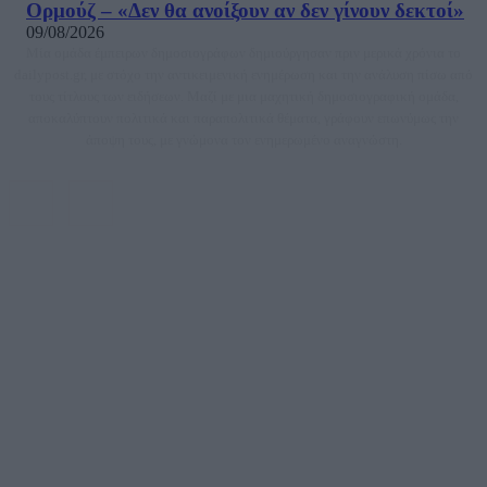
Ορμούζ – «Δεν θα ανοίξουν αν δεν γίνουν δεκτοί»
09/08/2026
Μία ομάδα έμπειρων δημοσιογράφων δημιούργησαν πριν μερικά χρόνια το
dailypost.gr, με στόχο την αντικειμενική ενημέρωση και την ανάλυση πίσω από
τους τίτλους των ειδήσεων. Μαζί με μια μαχητική δημοσιογραφική ομάδα,
αποκαλύπτουν πολιτικά και παραπολιτικά θέματα, γράφουν επωνύμως την
άποψη τους, με γνώμονα τον ενημερωμένο αναγνώστη.
DAILYPOST.GR – ΤΑΥΤΌΤΗΤΑ
Ιδιοκτήτρια εταιρεία: «ΝΟΗΣΙΣ ΙΚΕ»
Έδρα: Δήμος Αμαρουσίου Αττικής, Αγ. Αθανασίου αρ. 21, Τ.Κ. 15125
ΑΦΜ: 801093076, Δ.Ο.Υ.: ΚΕΦΟΔΕ ΑΤΤΙΚΗΣ, E-mail: press@dailypost.gr, Τηλ.
επικοινωνίας: 2108066997
Νόμιμος Εκπρόσωπος: Ζαχαρός Σταμάτης
Μέτοχοι: Ζαχαρός Σταμάτης, Κουβαράς Γεώργιος, ΥΠΗΡΕΣΙΕΣ ΠΡΟΗΓΜΕΝΗΣ
ΤΕΧΝΟΛΟΓΙΑΣ ΠΑΡΑΓΩΓΗΣ ΟΠΤΙΚΟΑΚΟΥΣΤΙΚΩΝ ΜΕΣΩΝ ΜΕΛΕΤΩΝ ΚΑΙ
ΠΑΡΟΧΗΣ ΥΠΗΡΕΣΙΩΝ PLD PLUS ΑΝΩΝ ΕΤΑΙΡΙΑ
Δικαιούχος του ονόματος τομέα (dailypost.gr): ΝΟΗΣΙΣ ΙΚΕ
Διευθυντής/Διαχειριστής: Ζαχαρός Σταμάτης