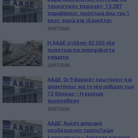
τουριστικές περιοχές: 13.287
παραβάσεις, πρόστιμα άνω του 1
εκατ. ευρώ και «λουκέτα»
29/07/2026
Η ΑΑΔΕ στέλνει 32.205 νέα
πρόστιμα για ανασφάλιστα
οχήματα
24/07/2026
ΑΑΔΕ: Οι 9 βασικές ερωτήσεις και
απαντήσεις για τη νέα ρύθμιση των
72 δόσεων – Η κρίσιμη
προϋπόθεση
20/07/2026
ΑΑΔΕ: Άμεση ψηφιακή
αποδέσμευση τραπεζικών
λογαριασμών – Δεύτερη ευκαιρία