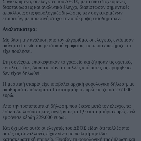
Συγκεκριμένα, οι ελεγκτές του ΔΕΟΣ, μετά από στοχευμένες
διασταυρώσεις και αναλυτικό έλεγχο, διαπίστωσαν σημαντικές
αποκλίσεις στις φορολογικές δηλώσεις των συγκεκριμένων
εταιρειών, με προφανή στόχο την απόκρυψη εισοδημάτων.
Αναλυτικότερα:
Με βάση την ανάλυση από τον αλγόριθμο, οι ελεγκτές εντόπισαν
ακίνητα στο site του μεσιτικού γραφείου, τα οποία διαφήμιζε ότι
είχε πουλήσει.
Στη συνέχεια, επισκέφτηκαν το γραφείο και ζήτησαν τις σχετικές
εντολές. Τότε, διαπίστωσαν ότι πολλές από αυτές τις προμήθειες
δεν είχαν δηλωθεί.
Η μεσιτική εταιρία είχε υποβάλει αρχική φορολογική δήλωση, με
ακαθάριστα εισοδήματα 1 εκατομμύριο ευρώ και ζημιά 257.000
ευρώ.
Από την τροποποιητική δήλωση, που έκανε μετά τον έλεγχο, τα
έσοδα διπλασιάστηκαν, αγγίζοντας τα 1,9 εκατομμύρια ευρώ, ενώ
εμφάνισε κέρδη 229.000 ευρώ.
Και όχι μόνο αυτό: οι ελεγκτές του ΔΕΟΣ είδαν ότι πολλές από
αυτές τις συναλλαγές είχαν γίνει με πωλητή την ίδια
κατασκευαστική εταιρεία. Έψαξαν τη φορολογική της δήλωση και