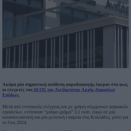
Ακόμα μία σημαντική υπόθεση φοροδιαφυγής έφεραν στο φως
οι ελεγκτές του
ΔΕΟΣ της Ανεξάρτητης Αρχής Δημοσίων
Εσόδων.
Μετά από εντατικούς ελέγχους και με χρήση σύγχρονων ψηφιακών
εργαλείων, εντόπισαν “μαύρο χρήμα” 3,1 εκατ. ευρώ σε μία
κατασκευαστική και μία μεσιτική εταιρεία στις Κυκλάδες, μόνο για
το έτος 2024.