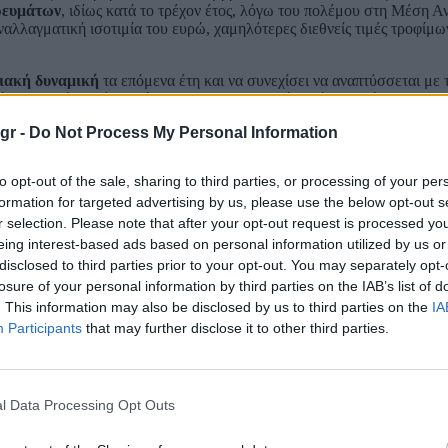
ρευμάτων
, ιδίως κατά το τρέχον έτος, λόγω του πολέμου στη Μέση Α
λλαγματική ισοτιμία του ευρώ, χαμηλότερες διεθνείς τιμές τροφίμω
ιακή δυναμική
τα επόμενα έτη και να συνεχίσει να αναπτύσσεται με
 απόκλιση από το μέσο επίπεδο του πραγματικού κατά κεφαλήν ΑΕΠ σ
gr -
Do Not Process My Personal Information
ρυθμό αύξησης του ΑΕΠ (ο οποίος προβλέπεται να διαμορφωθεί στο 1
ατικής πολιτικής λόγω του πολέμου.
to opt-out of the sale, sharing to third parties, or processing of your per
formation for targeted advertising by us, please use the below opt-out s
r selection. Please note that after your opt-out request is processed y
eing interest-based ads based on personal information utilized by us or
disclosed to third parties prior to your opt-out. You may separately opt-
losure of your personal information by third parties on the IAB’s list of
. This information may also be disclosed by us to third parties on the
IA
Participants
that may further disclose it to other third parties.
l Data Processing Opt Outs