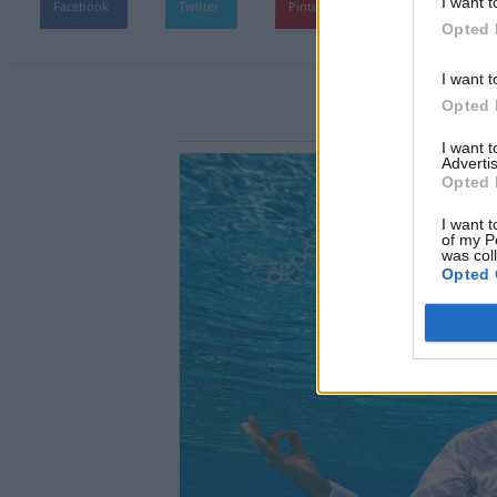
I want t
Facebook
Twitter
Pinterest
WhatsApp
Opted 
I want t
Opted 
I want 
Advertis
Opted 
I want t
of my P
was col
Opted 