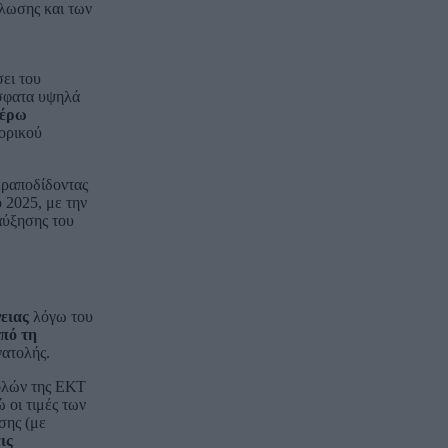
άλωσης και των
ει του
όσφατα υψηλά
τέρω
ορικού
εραποδίδοντας
 2025, με την
αύξησης του
ειας
λόγω του
από τη
νατολής.
βολών της ΕΚΤ
 οι τιμές των
σης (με
ις