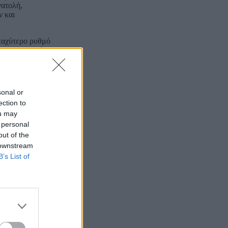
νατολή,
ν και
 ταχύτερο ρυθμό
την Ευρωπαϊκή
,9% το 2026,)
sonal or
ection to
ou may
 personal
out of the
 downstream
B’s List of