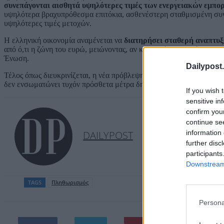
συνεπάγονται
αισθητά υψηλότερες τιμές των ενεργειακών εμπο
υψηλότερα βραχυπρόθεσμα επιτόκια, ασθενέστερη σταθμισμένη συνα
υψηλότερες τιμές μετοχών.
Η ελληνική οικονομία αναμένεται να
διατηρήσει σταθερή αναπτυξ
από ό,τι η ζώνη του ευρώ, μειώνοντας, αν και πολύ σταδιακά, την
Ένωση.
Dailypost.
Τέλος όπως διευκρινίζεται, η νέα πρόβλεψη για τον αναθεωρημένο 
δεν ενσωματώνει τυχόν πρόσθετα μέτρα δημοσιονομικής και νομισμ
If you wish 
sensitive in
confirm you
continue se
information 
DAILYPOST
further disc
participants
Downstream 
TAGS
Πληθωρισμός
Persona