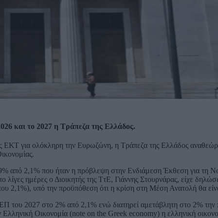
2026 και το 2027 η Τράπεζα της Ελλάδος.
ης ΕΚΤ για ολόκληρη την Ευρωζώνη, η Τράπεζα της Ελλάδος αναθεώρ
Οικονομίας.
,9% από 2,1% που ήταν η πρόβλεψη στην Ενδιάμεση Έκθεση για τη Ν
 λίγες ημέρες ο Διοικητής της ΤτΕ, Γιάννης Στουρνάρας, είχε δηλώσε
που 2,1%), υπό την προϋπόθεση ότι η κρίση στη Μέση Ανατολή θα είν
ΑΕΠ του 2027 στο 2% από 2,1% ενώ διατηρεί αμετάβλητη στο 2% την
ν Ελληνική Οικονομία (note on the Greek economy) η ελληνική οικον