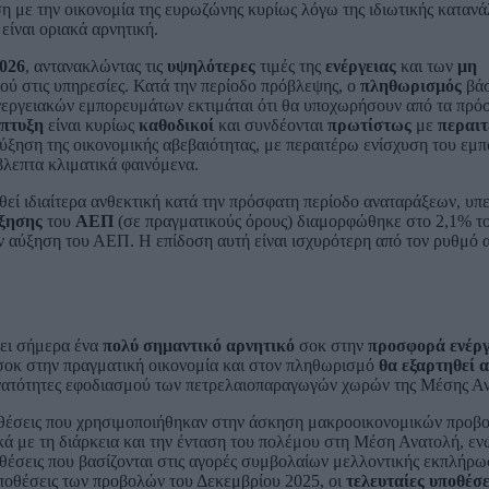
η με την οικονομία της ευρωζώνης κυρίως λόγω της ιδιωτικής καταν
ίναι οριακά αρνητική.
026
, αντανακλώντας τις
υψηλότερες
τιμές της
ενέργειας
και των
μη
ού στις υπηρεσίες. Κατά την περίοδο πρόβλεψης, ο
πληθωρισμός
βάσ
 ενεργειακών εμπορευμάτων εκτιμάται ότι θα υποχωρήσουν από τα πρ
άπτυξη
είναι κυρίως
καθοδικοί
και συνδέονται
πρωτίστως
με
περαι
ξηση της οικονομικής αβεβαιότητας, με περαιτέρω ενίσχυση του εμπ
βλεπτα κλιματικά φαινόμενα.
θεί ιδιαίτερα ανθεκτική κατά την πρόσφατη περίοδο αναταράξεων, υπ
ξησης
του
ΑΕΠ
(σε πραγματικούς όρους) διαμορφώθηκε στο 2,1% το
ν αύξηση του ΑΕΠ. Η επίδοση αυτή είναι ισχυρότερη από τον ρυθμό 
ζει σήμερα ένα
πολύ σημαντικό
αρνητικό
σοκ στην
προσφορά ενέργ
σοκ στην πραγματική οικονομία και στον πληθωρισμό
θα εξαρτηθεί 
 δυνατότητες εφοδιασμού των πετρελαιοπαραγωγών χωρών της Μέσης Α
υποθέσεις που χρησιμοποιήθηκαν στην άσκηση μακροοικονομικών προ
ά με τη διάρκεια και την ένταση του πολέμου στη Μέση Ανατολή, ενώ
θέσεις που βασίζονται στις αγορές συμβολαίων μελλοντικής εκπλήρω
υποθέσεις των προβολών του Δεκεμβρίου 2025, οι
τελευταίες υποθέσε