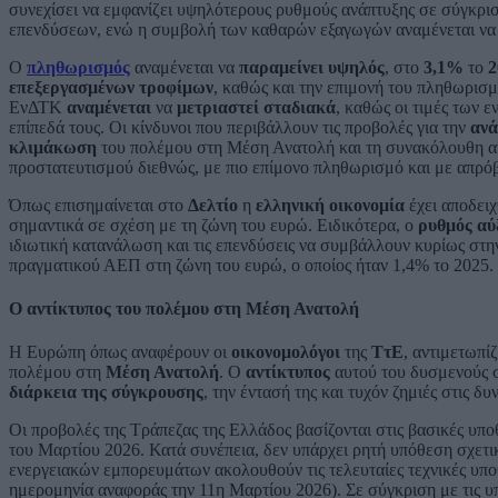
συνεχίσει να εμφανίζει υψηλότερους ρυθμούς ανάπτυξης σε σύγκρισ
επενδύσεων, ενώ η συμβολή των καθαρών εξαγωγών αναμένεται να ε
Ο
πληθωρισμός
αναμένεται να
παραμείνει υψηλός
, στο
3,1%
το
2
επεξεργασμένων τροφίμων
, καθώς και την επιμονή του πληθωρισμ
ΕνΔΤΚ
αναμένεται
να
μετριαστεί σταδιακά
, καθώς οι τιμές των
επίπεδά τους. Οι κίνδυνοι που περιβάλλουν τις προβολές για την
αν
κλιμάκωση
του πολέμου στη Μέση Ανατολή και τη συνακόλουθη αύ
προστατευτισμού διεθνώς, με πιο επίμονο πληθωρισμό και με απρό
Όπως επισημαίνεται στο
Δελτίο
η
ελληνική οικονομία
έχει αποδειχ
σημαντικά σε σχέση με τη ζώνη του ευρώ. Ειδικότερα, ο
ρυθμός αύ
ιδιωτική κατανάλωση και τις επενδύσεις να συμβάλλουν κυρίως στη
πραγματικού ΑΕΠ στη ζώνη του ευρώ, ο οποίος ήταν 1,4% το 2025.
Ο αντίκτυπος του πολέμου στη Μέση Ανατολή
Η Ευρώπη όπως αναφέρουν οι
οικονομολόγοι
της
ΤτΕ
, αντιμετωπί
πολέμου στη
Μέση Ανατολή
. Ο
αντίκτυπος
αυτού του δυσμενούς 
διάρκεια της σύγκρουσης
, την έντασή της και τυχόν ζημιές στις
Οι προβολές της Τράπεζας της Ελλάδος βασίζονται στις βασικές 
του Μαρτίου 2026. Κατά συνέπεια, δεν υπάρχει ρητή υπόθεση σχετικ
ενεργειακών εμπορευμάτων ακολουθούν τις τελευταίες τεχνικές υπο
ημερομηνία αναφοράς την 11η Μαρτίου 2026). Σε σύγκριση με τις 