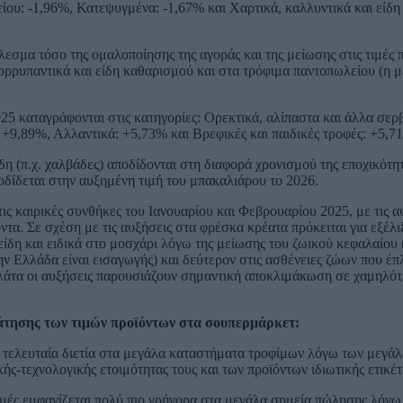
είου: -1,96%, Κατεψυγμένα: -1,67% και Χαρτικά, καλλυντικά και είδ
λεσμα τόσο της ομαλοποίησης της αγοράς και της μείωσης στις τιμές
ορρυπαντικά και είδη καθαρισμού και στα τρόφιμα παντοπωλείου (η 
5 καταγράφονται στις κατηγορίες: Ορεκτικά, αλίπαστα και άλλα σερβ
9,89%, Αλλαντικά: +5,73% και Βρεφικές και παιδικές τροφές: +5,7
ίδη (π.χ. χαλβάδες) αποδίδονται στη διαφορά χρονισμού της εποχικότ
δίδεται στην αυξημένη τιμή του μπακαλιάρου το 2026.
ις καιρικές συνθήκες του Ιανουαρίου και Φεβρουαρίου 2025, με τις 
τα. Σε σχέση με τις αυξήσεις στα φρέσκα κρέατα πρόκειται για εξέλι
είδη και ειδικά στο μοσχάρι λόγω της μείωσης του ζωικού κεφαλαίου
ην Ελλάδα είναι εισαγωγής) και δεύτερον στις ασθένειες ζώων που έ
κολάτα οι αυξήσεις παρουσιάζουν σημαντική αποκλιμάκωση σε χαμηλό
ράτησης των τιμών προϊόντων στα σουπερμάρκετ:
 τελευταία διετία στα μεγάλα καταστήματα τροφίμων λόγω των μεγά
ς-τεχνολογικής ετοιμότητας τους και των προϊόντων ιδιωτικής ετικέτ
μές εμφανίζεται πολύ πιο γρήγορα στα μεγάλα σημεία πώλησης λόγω