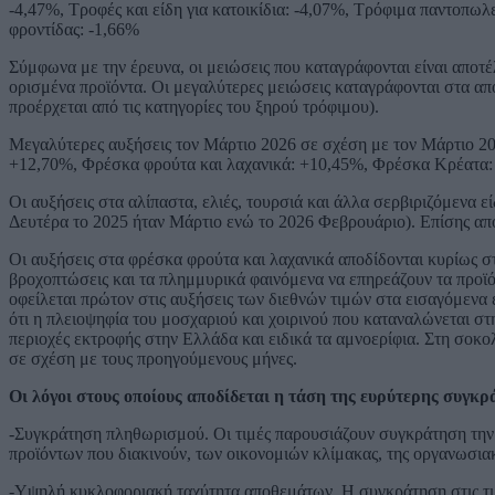
-4,47%, Τροφές και είδη για κατοικίδια: -4,07%, Τρόφιμα παντοπωλ
φροντίδας: -1,66%
Σύμφωνα με την έρευνα, οι μειώσεις που καταγράφονται είναι αποτέ
ορισμένα προϊόντα. Οι μεγαλύτερες μειώσεις καταγράφονται στα απ
προέρχεται από τις κατηγορίες του ξηρού τρόφιμου).
Μεγαλύτερες αυξήσεις τον Μάρτιο 2026 σε σχέση με τον Μάρτιο 202
+12,70%, Φρέσκα φρούτα και λαχανικά: +10,45%, Φρέσκα Κρέατα: +
Οι αυξήσεις στα αλίπαστα, ελιές, τουρσιά και άλλα σερβιριζόμενα ε
Δευτέρα το 2025 ήταν Μάρτιο ενώ το 2026 Φεβρουάριο). Επίσης απο
Οι αυξήσεις στα φρέσκα φρούτα και λαχανικά αποδίδονται κυρίως στ
βροχοπτώσεις και τα πλημμυρικά φαινόμενα να επηρεάζουν τα προϊόν
οφείλεται πρώτον στις αυξήσεις των διεθνών τιμών στα εισαγόμενα 
ότι η πλειοψηφία του μοσχαριού και χοιρινού που καταναλώνεται στ
περιοχές εκτροφής στην Ελλάδα και ειδικά τα αμνοερίφια. Στη σο
σε σχέση με τους προηγούμενους μήνες.
Οι λόγοι στους οποίους αποδίδεται η τάση της ευρύτερης συγκ
-Συγκράτηση πληθωρισμού. Οι τιμές παρουσιάζουν συγκράτηση την
προϊόντων που διακινούν, των οικονομιών κλίμακας, της οργανωσιακή
-Υψηλή κυκλοφοριακή ταχύτητα αποθεμάτων. Η συγκράτηση στις τι