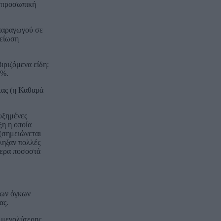
η προσωπική
 παραγωγού σε
μείωση
ιριζόμενα είδη:
1%.
ητας (η Καθαρά
αυξημένες
ξη η οποία
 (σημειώνεται
πληξαν πολλές
τερα ποσοστά
λων όγκων
ας.
 μεγαλύτερης