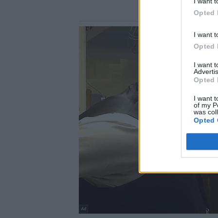
I want t
Opted 
I want t
Opted 
I want 
Advertis
Opted 
I want t
of my P
was col
Opted 