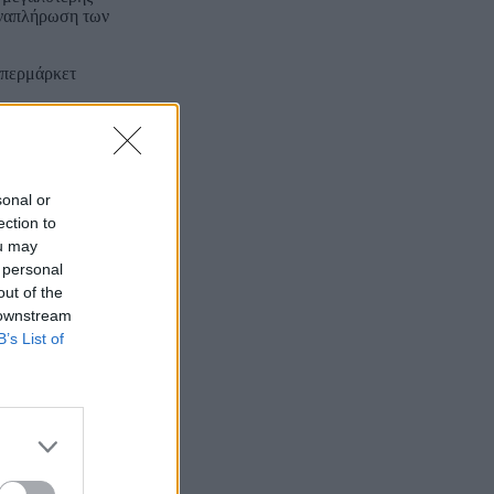
 αναπλήρωση των
ουπερμάρκετ
sonal or
ection to
ou may
 personal
out of the
 downstream
B’s List of