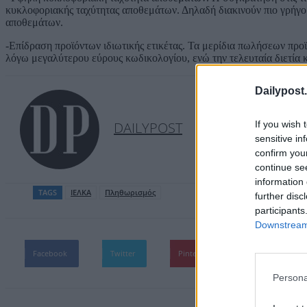
κυκλοφοριακής ταχύτητας αποθεμάτων. Δηλαδή διακινούν πιο γρήγο
αποθεμάτων.
-Επίδραση προϊόντων ιδιωτικής ετικέτας. Τα μερίδια πωλήσεων προϊ
λόγω μεγαλύτερου εύρους κωδικολογίου, ενώ την τελευταία διετία
Dailypost.
If you wish 
DAILYPOST
sensitive in
confirm you
continue se
information 
TAGS
ΙΕΛΚΑ
Πληθωρισμός
further disc
participants
Downstream 
Facebook
Twitter
Pinterest
WhatsApp
Persona