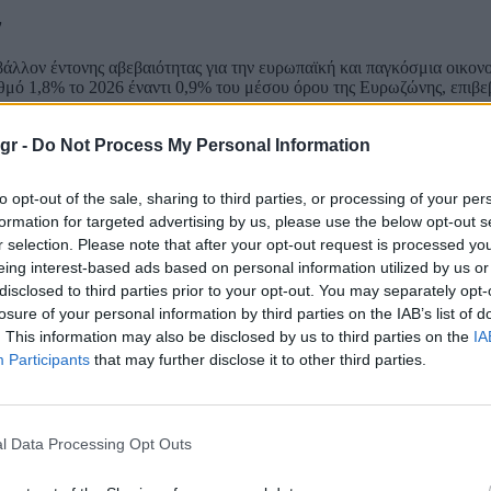
ν
βάλλον έντονης αβεβαιότητας για την ευρωπαϊκή και παγκόσμια οικον
θμό 1,8% το 2026 έναντι 0,9% του μέσου όρου της Ευρωζώνης, επιβε
gr -
Do Not Process My Personal Information
ική επίδοση
 το 2025, έναντι 1,3% του ΑΕΠ το 2024.
to opt-out of the sale, sharing to third parties, or processing of your per
formation for targeted advertising by us, please use the below opt-out s
r selection. Please note that after your opt-out request is processed y
eing interest-based ads based on personal information utilized by us or
disclosed to third parties prior to your opt-out. You may separately opt-
losure of your personal information by third parties on the IAB’s list of
. This information may also be disclosed by us to third parties on the
IA
Participants
that may further disclose it to other third parties.
τικών εισφορών, αυξήσεις μισθών στο Δημόσιο και στοχευμένα μέτρ
l Data Processing Opt Outs
υ δημόσιου χρέους: