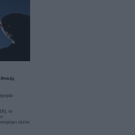
Εθνικής
.
τηγορία
18), το
ών
πιστρέφει πλέον