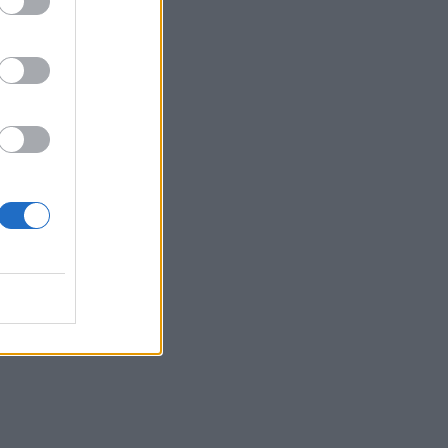
πή αποδίδει την