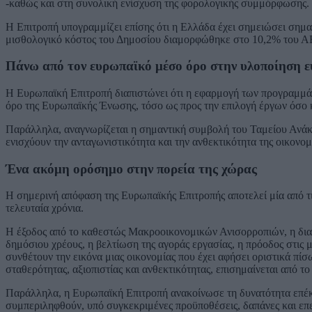
-καθώς και στη συνολική ενίσχυση της φορολογικής συμμόρφωσης.
Η Επιτροπή υπογραμμίζει επίσης ότι η Ελλάδα έχει σημειώσει σημα
μισθολογικό κόστος του Δημοσίου διαμορφώθηκε στο 10,2% του ΑΕ
Πάνω από τον ευρωπαϊκό μέσο όρο στην υλοποίηση
Η Ευρωπαϊκή Επιτροπή διαπιστώνει ότι η εφαρμογή των προγραμμά
όρο της Ευρωπαϊκής Ένωσης, τόσο ως προς την επιλογή έργων όσο κ
Παράλληλα, αναγνωρίζεται η σημαντική συμβολή του Ταμείου Ανά
ενισχύουν την ανταγωνιστικότητα και την ανθεκτικότητα της οικονομ
Ένα ακόμη ορόσημο στην πορεία της χώρας
Η σημερινή απόφαση της Ευρωπαϊκής Επιτροπής αποτελεί μία από τι
τελευταία χρόνια.
Η έξοδος από το καθεστώς Μακροοικονομικών Ανισορροπιών, η δι
δημόσιου χρέους, η βελτίωση της αγοράς εργασίας, η πρόοδος στις
συνθέτουν την εικόνα μιας οικονομίας που έχει αφήσει οριστικά πίσω
σταθερότητας, αξιοπιστίας και ανθεκτικότητας, επισημαίνεται από το
Παράλληλα, η Ευρωπαϊκή Επιτροπή ανακοίνωσε τη δυνατότητα επέκ
συμπεριληφθούν, υπό συγκεκριμένες προϋποθέσεις, δαπάνες και επε