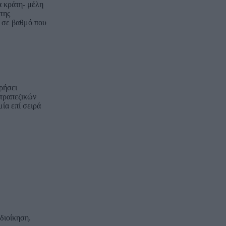
α κράτη- μέλη
της
ί σε βαθμό που
ρήσει
 τραπεζικών
ία επί σειρά
διοίκηση.