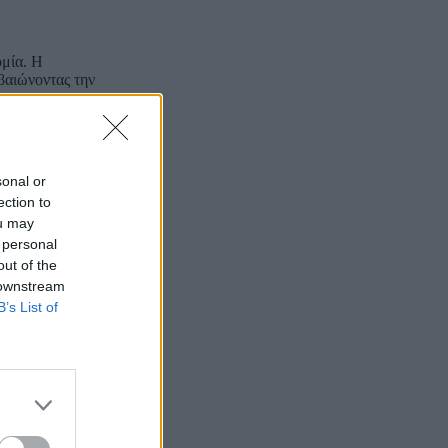
ομία. Η
βαιώνοντας την
sonal or
ection to
ou may
 personal
out of the
 downstream
B’s List of
α στήριξης