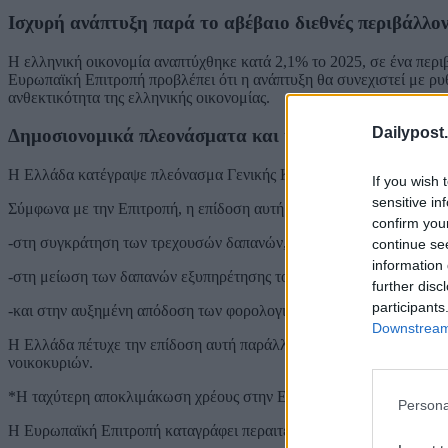
Ισχυρή ανάπτυξη παρά το αβέβαιο διεθνές περιβάλλο
Η ελληνική οικονομία αναπτύχθηκε κατά 2,1% το 2025, σε ένα περι
Ευρωπαϊκή Επιτροπή προβλέπει ότι η ανάπτυξη θα συνεχιστεί με ρυ
ανθεκτικότητα της ελληνικής οικονομίας.
Dailypost.
Δημοσιονομικά πλεονάσματα και ισχυρή δημοσιονομ
Η Ελλάδα κατέγραψε πλεόνασμα Γενικής Κυβέρνησης 1,7% του ΑΕΠ
If you wish 
sensitive in
Σύμφωνα με την Επιτροπή, η επίδοση αυτή επιτεύχθηκε χάρη:
confirm you
-στη συγκράτηση των τρεχουσών δαπανών,
continue se
information 
-στη μείωση των δαπανών εξυπηρέτησης του χρέους,
further disc
participants
-και στην αυξημένη απόδοση των φορολογικών εσόδων.
Downstream 
Η Ελλάδα πέτυχε την επίδοση αυτή παράλληλα με μειώσεις ασφαλισ
νοικοκυριών.
*Η ταχύτερη αποκλιμάκωση χρέους στην Ευρώπη συνεχίζεται*
Persona
Η Ευρωπαϊκή Επιτροπή καταγράφει περαιτέρω σημαντική μείωση το