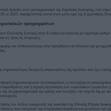
ντική πρόοδο στον εκσυγχρονισμό της δημόσιας διοίκησης, ενώ σημει
Π το 2025, παραμένοντας κοντά στον μέσο όρο της Ευρωπαϊκής Ένω
 ευρωπαϊκών προγραμμάτων
των Πολιτικής Συνοχής στην Ελλάδα εξελίσσεται με ταχύτερο ρυθμό
αι ως προς τις πληρωμές.
καμψης και Ανθεκτικότητας στην προώθηση επενδύσεων και μεταρρυ
ίας.
ς σημαντικότερες θεσμικές αναγνωρίσεις της προόδου που έχει επιτύ
ατήρηση δημοσιονομικών πλεονασμάτων, η συνεχιζόμενη αποκλιμάκ
 μεταρρυθμίσεις και η ισχυρή αξιοποίηση των ευρωπαϊκών εργαλείων
 της τα χαρακτηριστικά της κρίσης και συνεχίζει την πορεία της με ό
 υπουργείο.
τασης του πεδίου εφαρμογής της υφιστάμενης Εθνικής Ρήτρας Διαφυγ
νδύσεις που ενισχύουν την ενεργειακή ασφάλεια και μειώνουν την εξ