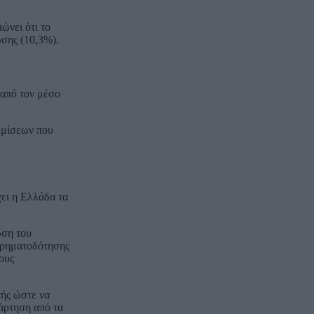
ώνει ότι το
σης (10,3%).
 από τον μέσο
θμίσεων που
χει η Ελλάδα τα
ωση του
 χρηματοδότησης
ρους
ής ώστε να
άρτηση από τα