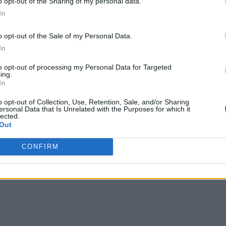
o opt-out of the Sharing of my personal data.
In
o opt-out of the Sale of my Personal Data.
In
to opt-out of processing my Personal Data for Targeted
ing.
λόγο χρέους προς ΑΕΠ κατά σχεδόν 20 ποσοστιαίες μονάδες. Η Επιτρο
In
ι στη διατήρηση πλεονασματικών δημοσιονομικών αποτελεσμάτων.
o opt-out of Collection, Use, Retention, Sale, and/or Sharing
μετάβασης
ersonal Data that Is Unrelated with the Purposes for which it
lected.
Out
οιήθηκαν τα τελευταία χρόνια.
CONFIRM