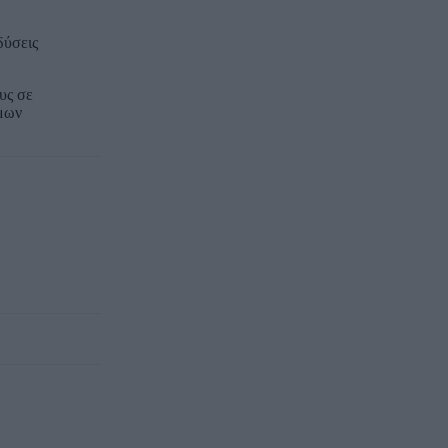
δύσεις
υς σε
ιμων