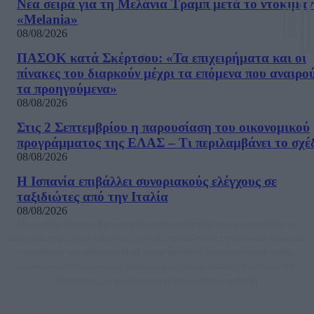
Νέα σειρά για τη Μελάνια Τραμπ μετά το ντοκιμαν
«Melania»
08/08/2026
ΠΑΣΟΚ κατά Σκέρτσου: «Τα επιχειρήματα και οι
πίνακες του διαρκούν μέχρι τα επόμενα που αναιρο
τα προηγούμενα»
08/08/2026
Στις 2 Σεπτεμβρίου η παρουσίαση του οικονομικού
προγράμματος της ΕΛΑΣ – Τι περιλαμβάνει το σχέ
08/08/2026
Η Ισπανία επιβάλλει συνοριακούς ελέγχους σε
ταξιδιώτες από την Ιταλία
08/08/2026
Μία ομάδα έμπειρων δημοσιογράφων δημιούργησαν πριν μερικά χρόνια το
dailypost.gr, με στόχο την αντικειμενική ενημέρωση και την ανάλυση πίσω από
τους τίτλους των ειδήσεων. Μαζί με μια μαχητική δημοσιογραφική ομάδα,
αποκαλύπτουν πολιτικά και παραπολιτικά θέματα, γράφουν επωνύμως την
άποψη τους, με γνώμονα τον ενημερωμένο αναγνώστη.