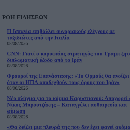
ΡΟΗ ΕΙΔΗΣΕΩΝ
Η Ισπανία επιβάλλει συνοριακούς ελέγχους σε
ταξιδιώτες από την Ιταλία
08/08/2026
CNN: Γιατί ο κορυφαίος στρατηγός του Τραμπ ζητ
διπλωματική έξοδο από το Ιράν
08/08/2026
Φρουροί της Επανάστασης: «Το Ορμούζ θα ανοίξει
όταν οι ΗΠΑ αποδεχθούν τους όρους του Ιράν»
08/08/2026
Νέο πλήγμα για το κόμμα Καρυστιανού: Αποχωρεί 
Νίκος Μπρουτζάκης – Καταγγέλει αυθαιρεσία και
φίμωση
08/08/2026
«Θα δείξει μια πλευρά της που δεν έχει φανεί ακόμ