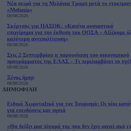
Νέα σειρά για τη Μελάνια Τραμπ μετά το ντοκιμαν
«Melania»
08/08/2026
Σκέρτσος για ΠΑΣΟΚ: «Κανένα ουσιαστικό
επιχείρημα για την έκθεση του ΟΟΣΑ – Αξίζουμε ό
καλύτερη αντιπολίτευση»
08/08/2026
Στις 2 Σεπτεμβρίου η παρουσίαση του οικονομικού
προγράμματος της ΕΛΑΣ – Τι περιλαμβάνει το σχέ
08/08/2026
Ξένος ήμην
08/08/2026
ΔΗΜΟΦΙΛΗ
Ειδικό Χωροταξικό για τον Τουρισμό: Οι νέοι κανό
για επενδύσεις και νησιά
08/08/2026
«Θα δείξει μια πλευρά της που δεν έχει φανεί ακόμ