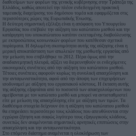
διαθεσίμων των φορέων της γενικής κυβέρνησης στην Τράπεζα της
Ελλάδος, καθώς αποτελεί την πλέον ενδεδειγμένη πρακτική
ταμειακής διαχείρισης του δημόσιου τομέα και εφαρμόζεται στις
περισσότερες χώρες της Ευρωπαϊκής Ένωσης.
Η δεύτερη σημαντική εξέλιξη είναι η απόφαση του Υπουργείου
Εργασίας που επέβαλε την αύξηση του κατώτατου μισθού και την
κατάργηση του υποκατώτατου κατόπιν εκτεταμένης διαβούλευσης
με εκπροσώπους κοινωνικών φορέων που κατέθεσαν σχετικά
πορίσματα. Η δηλωμένη σκοπιμότητα αυτής της αύξησης είναι η
μερική αποκατάσταση των απωλειών της μισθωτής εργασίας από
την μείωση που επιβλήθηκε το 2012. Πέρα όμως από την
αναδιανεμητική πλευρά, αξίζει να διερευνηθούν οι ενδεχόμενες
οικονομικές συνέπειες από την αύξηση του κατώτατου μισθού.
Τέτοιες συνέπειες αφορούν κυρίως τη συνολική απασχόληση και
την ανταγωνιστικότητα, αφού από την άποψη των επιχειρήσεων
ισοδυναμεί με αύξηση του εργασιακού κόστους. Η έκταση αυτής
της αύξησης εξαρτάται από το ποσοστό των απασχολούμενων που
αμείβονται με τον κατώτατο μισθό και μπορεί να αντισταθμιστεί
είτε με μείωση της απασχόλησης είτε με αύξηση των τιμών. Τα
διαθέσιμα στοιχεία δείχνουν ότι η αύξηση του κατώτατου μισθού
θα επηρεάσει περισσότερο τους κλάδους που απευθύνονται στην
εγχώρια ζήτηση και σαφώς λιγότερο τους εξαγωγικούς κλάδους,
συνεπώς δεν αναμένονται σημαντικές αρνητικές επιπτώσεις στην
απασχόληση και την ανταγωνιστικότητα.
Στο επόμενο διάστημα αναμένεται η ολοκλήρωση των