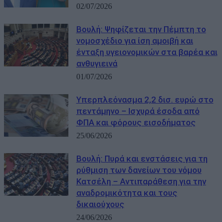
02/07/2026
Βουλή: Ψηφίζεται την Πέμπτη το
νομοσχέδιο για ίση αμοιβή και
ένταξη υγειονομικών στα βαρέα και
ανθυγιεινά
01/07/2026
Υπερπλεόνασμα 2,2 δισ. ευρώ στο
πεντάμηνο – Ισχυρά έσοδα από
ΦΠΑ και φόρους εισοδήματος
25/06/2026
Βουλή: Πυρά και ενστάσεις για τη
ρύθμιση των δανείων του νόμου
Κατσέλη – Αντιπαράθεση για την
αναδρομικότητα και τους
δικαιούχους
24/06/2026