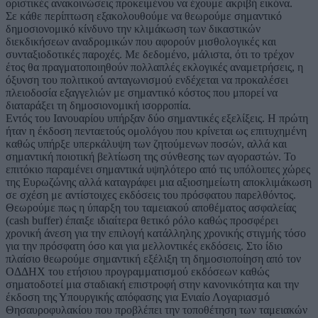
οριστικές ανακοινώσεις προκειμένου να έχουμε ακριβή εικόνα.
Σε κάθε περίπτωση εξακολουθούμε να θεωρούμε σημαντικό
δημοσιονομικό κίνδυνο την κλιμάκωση των δικαστικών
διεκδικήσεων αναδρομικών που αφορούν μισθολογικές και
συνταξιοδοτικές παροχές. Με δεδομένο, μάλιστα, ότι το τρέχον
έτος θα πραγματοποιηθούν πολλαπλές εκλογικές αναμετρήσεις, η
όξυνση του πολιτικού ανταγωνισμού ενδέχεται να προκαλέσει
πλειοδοσία εξαγγελιών με σημαντικό κόστος που μπορεί να
διαταράξει τη δημοσιονομική ισορροπία.
Εντός του Ιανουαρίου υπήρξαν δύο σημαντικές εξελίξεις. Η πρώτη
ήταν η έκδοση πενταετούς ομολόγου που κρίνεται ως επιτυχημένη
καθώς υπήρξε υπερκάλυψη των ζητούμενων ποσών, αλλά και
σημαντική ποιοτική βελτίωση της σύνθεσης των αγοραστών. Το
επιτόκιο παραμένει σημαντικά υψηλότερο από τις υπόλοιπες χώρες
της Ευρωζώνης αλλά καταγράφει μια αξιοσημείωτη αποκλιμάκωση
σε σχέση με αντίστοιχες εκδόσεις του πρόσφατου παρελθόντος.
Θεωρούμε πως η ύπαρξη του ταμειακού αποθέματος ασφαλείας
(cash buffer) έπαιξε ιδιαίτερα θετικό ρόλο καθώς προσφέρει
χρονική άνεση για την επιλογή κατάλληλης χρονικής στιγμής τόσο
για την πρόσφατη όσο και για μελλοντικές εκδόσεις. Στο ίδιο
πλαίσιο θεωρούμε σημαντική εξέλιξη τη δημοσιοποίηση από τον
ΟΔΔΗΧ του ετήσιου προγραμματισμού εκδόσεων καθώς
σηματοδοτεί μια σταδιακή επιστροφή στην κανονικότητα και την
έκδοση της Υπουργικής απόφασης για Ενιαίο Λογαριασμό
Θησαυροφυλακίου που προβλέπει την τοποθέτηση των ταμειακών