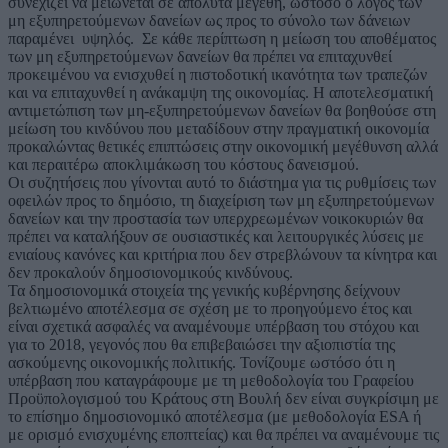
συνεχίζει να μειώνεται σε απόλυτα μεγέθη, ωστόσο ο λόγος των
μη εξυπηρετούμενων δανείων ως προς το σύνολο των δάνειων
παραμένει υψηλός. Σε κάθε περίπτωση η μείωση του αποθέματος
των μη εξυπηρετούμενων δανείων θα πρέπει να επιταχυνθεί
προκειμένου να ενισχυθεί η πιστοδοτική ικανότητα των τραπεζών
και να επιταχυνθεί η ανάκαμψη της οικονομίας. Η αποτελεσματική
αντιμετώπιση των μη-εξυπηρετούμενων δανείων θα βοηθούσε στη
μείωση του κινδύνου που μεταδίδουν στην πραγματική οικονομία
προκαλώντας θετικές επιπτώσεις στην οικονομική μεγέθυνση αλλά
και περαιτέρω αποκλιμάκωση του κόστους δανεισμού.
Οι συζητήσεις που γίνονται αυτό το διάστημα για τις ρυθμίσεις των
οφειλών προς το δημόσιο, τη διαχείριση των μη εξυπηρετούμενων
δανείων και την προστασία των υπερχρεωμένων νοικοκυριών θα
πρέπει να καταλήξουν σε ουσιαστικές και λειτουργικές λύσεις με
ενιαίους κανόνες και κριτήρια που δεν στρεβλώνουν τα κίνητρα και
δεν προκαλούν δημοσιονομικούς κινδύνους.
Τα δημοσιονομικά στοιχεία της γενικής κυβέρνησης δείχνουν
βελτιωμένο αποτέλεσμα σε σχέση με το προηγούμενο έτος και
είναι σχετικά ασφαλές να αναμένουμε υπέρβαση του στόχου και
για το 2018, γεγονός που θα επιβεβαιώσει την αξιοπιστία της
ασκούμενης οικονομικής πολιτικής. Τονίζουμε ωστόσο ότι η
υπέρβαση που καταγράφουμε με τη μεθοδολογία του Γραφείου
Προϋπολογισμού του Κράτους στη Βουλή δεν είναι συγκρίσιμη με
το επίσημο δημοσιονομικό αποτέλεσμα (με μεθοδολογία ESA ή
με ορισμό ενισχυμένης εποπτείας) και θα πρέπει να αναμένουμε τις