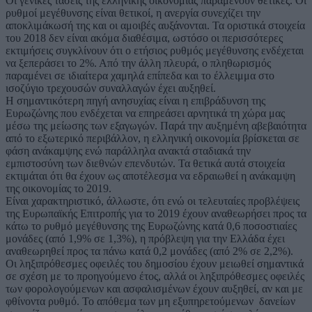
Οι γενικές τάσεις της ελληνικής οικονομίας παραμένουν θετικές. Οι
ρυθμοί μεγέθυνσης είναι θετικοί, η ανεργία συνεχίζει την
αποκλιμάκωσή της και οι αμοιβές αυξάνονται. Τα οριστικά στοιχεία
του 2018 δεν είναι ακόμα διαθέσιμα, ωστόσο οι περισσότερες
εκτιμήσεις συγκλίνουν ότι ο ετήσιος ρυθμός μεγέθυνσης ενδέχεται
να ξεπεράσει το 2%. Από την άλλη πλευρά, ο πληθωρισμός
παραμένει σε ιδιαίτερα χαμηλά επίπεδα και το έλλειμμα στο
ισοζύγιο τρεχουσών συναλλαγών έχει αυξηθεί.
Η σημαντικότερη πηγή ανησυχίας είναι η επιβράδυνση της
Ευρωζώνης που ενδέχεται να επηρεάσει αρνητικά τη χώρα μας
μέσω της μείωσης των εξαγωγών. Παρά την αυξημένη αβεβαιότητα
από το εξωτερικό περιβάλλον, η ελληνική οικονομία βρίσκεται σε
φάση ανάκαμψης ενώ παράλληλα ανακτά σταδιακά την
εμπιστοσύνη των διεθνών επενδυτών. Τα θετικά αυτά στοιχεία
εκτιμάται ότι θα έχουν ως αποτέλεσμα να εδραιωθεί η ανάκαμψη
της οικονομίας το 2019.
Είναι χαρακτηριστικό, άλλωστε, ότι ενώ οι τελευταίες προβλέψεις
της Ευρωπαϊκής Επιτροπής για το 2019 έχουν αναθεωρήσει προς τα
κάτω το ρυθμό μεγέθυνσης της Ευρωζώνης κατά 0,6 ποσοστιαίες
μονάδες (από 1,9% σε 1,3%), η πρόβλεψη για την Ελλάδα έχει
αναθεωρηθεί προς τα πάνω κατά 0,2 μονάδες (από 2% σε 2,2%).
Οι ληξιπρόθεσμες οφειλές του δημοσίου έχουν μειωθεί σημαντικά
σε σχέση με το προηγούμενο έτος, αλλά οι ληξιπρόθεσμες οφειλές
των φορολογούμενων και ασφαλισμένων έχουν αυξηθεί, αν και με
φθίνοντα ρυθμό. Το απόθεμα των μη εξυπηρετούμενων δανείων