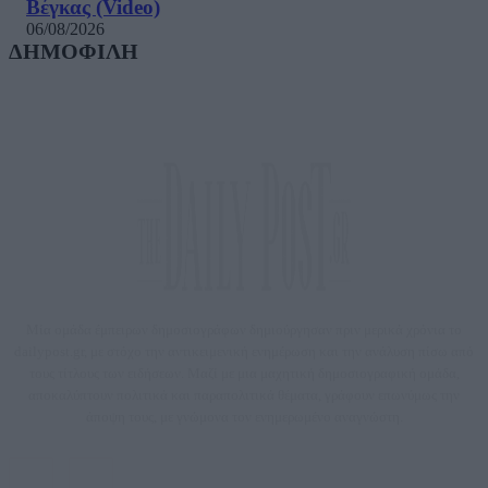
Βέγκας (Video)
06/08/2026
ΔΗΜΟΦΙΛΗ
Μία ομάδα έμπειρων δημοσιογράφων δημιούργησαν πριν μερικά χρόνια το
dailypost.gr, με στόχο την αντικειμενική ενημέρωση και την ανάλυση πίσω από
τους τίτλους των ειδήσεων. Μαζί με μια μαχητική δημοσιογραφική ομάδα,
αποκαλύπτουν πολιτικά και παραπολιτικά θέματα, γράφουν επωνύμως την
άποψη τους, με γνώμονα τον ενημερωμένο αναγνώστη.