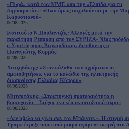
«Πυρά» κατά των ΜΜΕ από την «Ελπίδα για τη
Δημοκρατία»: «Όλοι όμως ασχολούνται με την Μα
Καρυστιανού»
06/08/2026
Ινστιτούτο Ν.Πουλαντζάς: Αλλαγές μετά την
παραίτηση Ρεπούση από τον ΣΥΡΙΖΑ- Νέος πρόεδρ
ο Χριστόφορος Βερναρδάκης, διευθυντής ο
Παναγιώτης Κορμάς
06/08/2026
Χατζηδάκης: «Στον κάλαθο των αχρήστων οι
αμφισβητήσεις για το καλώδιο της ηλεκτρικής
διασύνδεσης Ελλάδας-Κύπρου»
06/08/2026
Μητσοτάκης: «Στρατηγική προτεραιότητα η
βιομηχανία – Στόχος ένα νέο αναπτυξιακό άλμα»
06/08/2026
«Δεν ήθελα να γίνει σαν τον Μπάιντεν»: Η στιγμή π
Τραμπ έτρεξε πίσω από μικρό αγόρι σε σκηνή στο 