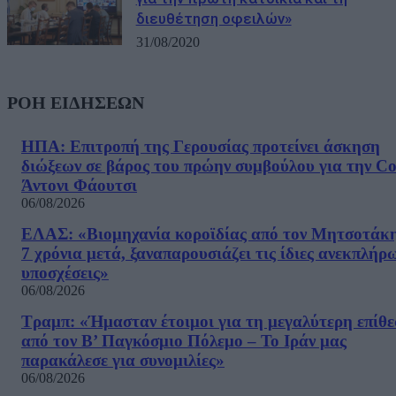
διευθέτηση οφειλών»
31/08/2020
ΡΟΗ ΕΙΔΗΣΕΩΝ
ΗΠΑ: Επιτροπή της Γερουσίας προτείνει άσκηση
διώξεων σε βάρος του πρώην συμβούλου για την Co
Άντονι Φάουτσι
06/08/2026
ΕΛΑΣ: «Βιομηχανία κοροϊδίας από τον Μητσοτάκ
7 χρόνια μετά, ξαναπαρουσιάζει τις ίδιες ανεκπλήρ
υποσχέσεις»
06/08/2026
Τραμπ: «Ήμασταν έτοιμοι για τη μεγαλύτερη επίθ
από τον Β’ Παγκόσμιο Πόλεμο – Το Ιράν μας
παρακάλεσε για συνομιλίες»
06/08/2026