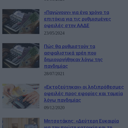
«Παγώνουν» για ένα χρόνο τα
επιτόκια για τις ρυθμισμένες
οφειλές στην ΑΑΔΕ
23/05/2024
Πώς θα ρυθμιστούν τα
ασφαλιστικά χρέη που
δημιουργήθηκαν λόγω της
πανδημίας
28/07/2021
«Εκτοξεύτηκαν» οι ληξιπρόθεσμες
οφειλές προς εφορίες και ταμεία
λόγω πανδημίας
09/12/2020
Μητσοτάκης: «Δεύτερη Ευκαιρία
για την πρώτη κατοικία και τη