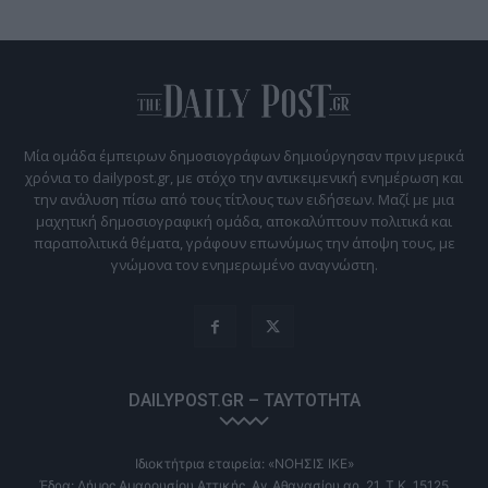
Μία ομάδα έμπειρων δημοσιογράφων δημιούργησαν πριν μερικά
χρόνια το dailypost.gr, με στόχο την αντικειμενική ενημέρωση και
την ανάλυση πίσω από τους τίτλους των ειδήσεων. Μαζί με μια
μαχητική δημοσιογραφική ομάδα, αποκαλύπτουν πολιτικά και
παραπολιτικά θέματα, γράφουν επωνύμως την άποψη τους, με
γνώμονα τον ενημερωμένο αναγνώστη.
DAILYPOST.GR – ΤΑΥΤΌΤΗΤΑ
Ιδιοκτήτρια εταιρεία: «ΝΟΗΣΙΣ ΙΚΕ»
Έδρα: Δήμος Αμαρουσίου Αττικής, Αγ. Αθανασίου αρ. 21, Τ.Κ. 15125