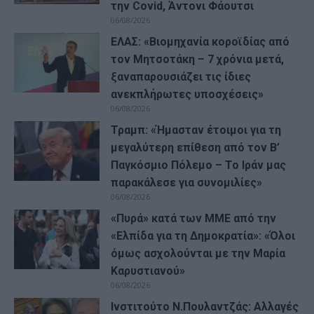
την Covid, Άντονι Φάουτσι
06/08/2026
ΕΛΑΣ: «Βιομηχανία κοροϊδίας από
τον Μητσοτάκη – 7 χρόνια μετά,
ξαναπαρουσιάζει τις ίδιες
ανεκπλήρωτες υποσχέσεις»
06/08/2026
Τραμπ: «Ήμασταν έτοιμοι για τη
μεγαλύτερη επίθεση από τον Β’
Παγκόσμιο Πόλεμο – Το Ιράν μας
παρακάλεσε για συνομιλίες»
06/08/2026
«Πυρά» κατά των ΜΜΕ από την
«Ελπίδα για τη Δημοκρατία»: «Όλοι
όμως ασχολούνται με την Μαρία
Καρυστιανού»
06/08/2026
Ινστιτούτο Ν.Πουλαντζάς: Αλλαγές