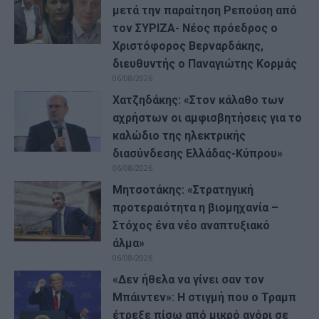
μετά την παραίτηση Ρεπούση από
τον ΣΥΡΙΖΑ- Νέος πρόεδρος ο
Χριστόφορος Βερναρδάκης,
διευθυντής ο Παναγιώτης Κορμάς
06/08/2026
Χατζηδάκης: «Στον κάλαθο των
αχρήστων οι αμφισβητήσεις για το
καλώδιο της ηλεκτρικής
διασύνδεσης Ελλάδας-Κύπρου»
06/08/2026
Μητσοτάκης: «Στρατηγική
προτεραιότητα η βιομηχανία –
Στόχος ένα νέο αναπτυξιακό
άλμα»
06/08/2026
«Δεν ήθελα να γίνει σαν τον
Μπάιντεν»: Η στιγμή που ο Τραμπ
έτρεξε πίσω από μικρό αγόρι σε