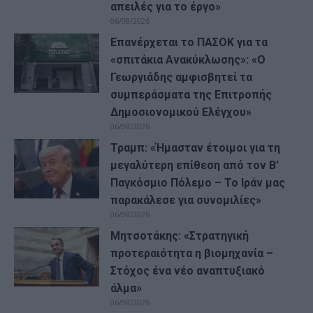
απειλές για το έργο»
06/08/2026
Επανέρχεται το ΠΑΣΟΚ για τα
«σπιτάκια Ανακύκλωσης»: «Ο
Γεωργιάδης αμφισβητεί τα
συμπεράσματα της Επιτροπής
Δημοσιονομικού Ελέγχου»
06/08/2026
Τραμπ: «Ήμασταν έτοιμοι για τη
μεγαλύτερη επίθεση από τον Β’
Παγκόσμιο Πόλεμο – Το Ιράν μας
παρακάλεσε για συνομιλίες»
06/08/2026
Μητσοτάκης: «Στρατηγική
προτεραιότητα η βιομηχανία –
Στόχος ένα νέο αναπτυξιακό
άλμα»
06/08/2026