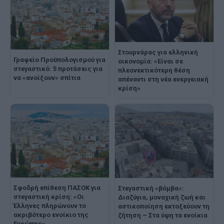
Στουρνάρας για ελληνική
Γραφείο Προϋπολογισμού για
οικονομία: «Είναι σε
στεγαστικό: 5 προτάσεις για
πλεονεκτικότερη θέση
να «ανοίξουν» σπίτια
απέναντι στη νέα ενεργειακή
κρίση»
Σφοδρή επίθεση ΠΑΣΟΚ για
Στεγαστική «βόμβα»:
στεγαστική κρίση: «Οι
Διαζύγια, μοναχική ζωή και
Έλληνες πληρώνουν το
αστικοποίηση εκτοξεύουν τη
ακριβότερο ενοίκιο της
ζήτηση – Στα ύψη τα ενοίκια
Ευρώπης»