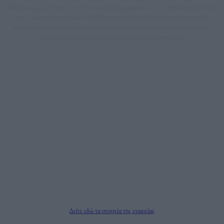
dailypost.gr, με στόχο την αντικειμενική ενημέρωση και την ανάλυση πίσω από
τους τίτλους των ειδήσεων. Μαζί με μια μαχητική δημοσιογραφική ομάδα,
αποκαλύπτουν πολιτικά και παραπολιτικά θέματα, γράφουν επωνύμως την
άποψη τους, με γνώμονα τον ενημερωμένο αναγνώστη.
DAILYPOST.GR – ΤΑΥΤΌΤΗΤΑ
Ιδιοκτήτρια εταιρεία: «ΝΟΗΣΙΣ ΙΚΕ»
Έδρα: Δήμος Αμαρουσίου Αττικής, Αγ. Αθανασίου αρ. 21, Τ.Κ. 15125
ΑΦΜ: 801093076, Δ.Ο.Υ.: ΚΕΦΟΔΕ ΑΤΤΙΚΗΣ, E-mail: press@dailypost.gr, Τηλ.
επικοινωνίας: 2108066997
Νόμιμος Εκπρόσωπος: Ζαχαρός Σταμάτης
Μέτοχοι: Ζαχαρός Σταμάτης, Κουβαράς Γεώργιος, ΥΠΗΡΕΣΙΕΣ ΠΡΟΗΓΜΕΝΗΣ
ΤΕΧΝΟΛΟΓΙΑΣ ΠΑΡΑΓΩΓΗΣ ΟΠΤΙΚΟΑΚΟΥΣΤΙΚΩΝ ΜΕΣΩΝ ΜΕΛΕΤΩΝ ΚΑΙ
ΠΑΡΟΧΗΣ ΥΠΗΡΕΣΙΩΝ PLD PLUS ΑΝΩΝ ΕΤΑΙΡΙΑ
Δικαιούχος του ονόματος τομέα (dailypost.gr): ΝΟΗΣΙΣ ΙΚΕ
Διευθυντής/Διαχειριστής: Ζαχαρός Σταμάτης
Διευθυντής Σύνταξης: Ρενάτο Λέκκα
Δείτε εδώ τα στοιχεία της εταιρείας