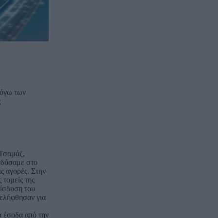
λόγω των
ς
 Τσαμάζ,
ενδύσαμε στο
ς αγορές. Στην
 τομείς της
είσδυση του
 ελήφθησαν για
ά έσοδα από την