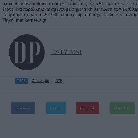
οποία θα διανεμηθούν στους μετόχους μας. Επενδύουμε σε νέες ευκα
έτους, και παράλληλα αναμένουμε σημαντική βελτίωση των ελεύθερ
εκτιμούμε ότι και το 2019 θα είμαστε αρκετά ισχυροί ώστε να αντα
Πηγή:
marketnews.gr
DAILYPOST
TAGS
Οικονομία
ΟΤΕ
Facebook
Twitter
Pinterest
WhatsApp