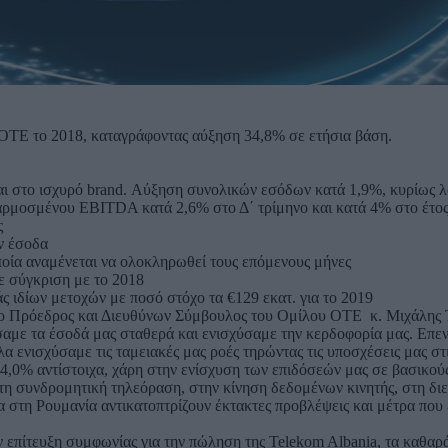
ΟΤΕ το 2018, καταγράφοντας αύξηση 34,8% σε ετήσια βάση.
 και στο ισχυρό brand. Αύξηση συνολικών εσόδων κατά 1,9%, κυρίως 
αρμοσμένου EBITDA κατά 2,6% στο Δ΄ τρίμηνο και κατά 4% στο έτο
ς
ν έσοδα
ποία αναμένεται να ολοκληρωθεί τους επόμενους μήνες
ε σύγκριση με το 2018
 ιδίων μετοχών με ποσό στόχο τα €129 εκατ. για το 2019
8, ο Πρόεδρος και Διευθύνων Σύμβουλος του Ομίλου ΟΤΕ κ. Mιχάλης
ήσαμε τα έσοδά μας σταθερά και ενισχύσαμε την κερδοφορία μας. Επ
α ενισχύσαμε τις ταμειακές μας ροές τηρώντας τις υποσχέσεις μας στι
,0% αντίστοιχα, χάρη στην ενίσχυση των επιδόσεών μας σε βασικούς
 στη συνδρομητική τηλεόραση, στην κίνηση δεδομένων κινητής, στη δι
α στη Ρουμανία αντικατοπτρίζουν έκτακτες προβλέψεις και μέτρα που
επίτευξη συμφωνίας για την πώληση της Telekom Albania, τα καθαρ