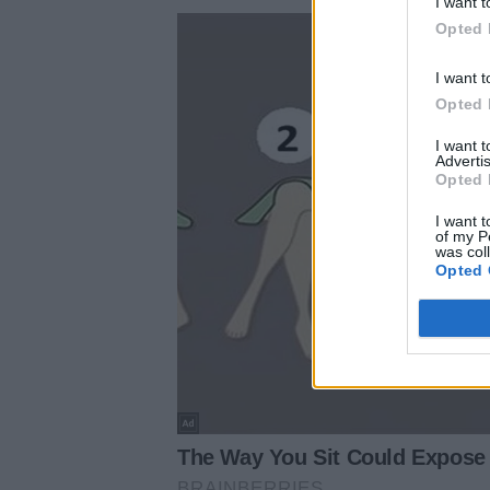
I want t
Opted 
I want t
Opted 
I want 
Advertis
Opted 
I want t
of my P
was col
Opted 