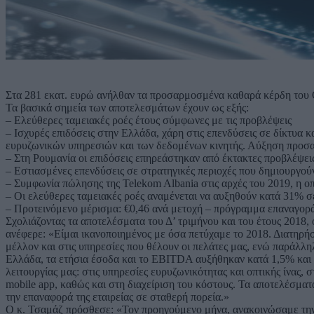
Στα 281 εκατ. ευρώ ανήλθαν τα προσαρμοσμένα καθαρά κέρδη του 
Τα βασικά σημεία των αποτελεσμάτων έχουν ως εξής:
– Ελεύθερες ταμειακές ροές έτους σύμφωνες με τις προβλέψεις
– Ισχυρές επιδόσεις στην Ελλάδα, χάρη στις επενδύσεις σε δίκτυα
ευρυζωνικών υπηρεσιών και των δεδομένων κινητής. Αύξηση προσ
– Στη Ρουμανία οι επιδόσεις επηρεάστηκαν από έκτακτες προβλέψει
– Εστιασμένες επενδύσεις σε στρατηγικές περιοχές που δημιουργού
– Συμφωνία πώλησης της Telekom Albania στις αρχές του 2019, η ο
– Οι ελεύθερες ταμειακές ροές αναμένεται να αυξηθούν κατά 31% σ
– Προτεινόμενο μέρισμα: €0,46 ανά μετοχή – πρόγραμμα επαναγοράς
Σχολιάζοντας τα αποτελέσματα του Δ’ τριμήνου και του έτους 201
ανέφερε: «Είμαι ικανοποιημένος με όσα πετύχαμε το 2018. Διατηρ
μέλλον και στις υπηρεσίες που θέλουν οι πελάτες μας, ενώ παράλληλ
Ελλάδα, τα ετήσια έσοδα και το EBITDA αυξήθηκαν κατά 1,5% και 4
λειτουργίας μας: στις υπηρεσίες ευρυζωνικότητας και οπτικής ίνας,
mobile app, καθώς και στη διαχείριση του κόστους. Τα αποτελέσματ
την επαναφορά της εταιρείας σε σταθερή πορεία.»
Ο κ. Τσαμάζ πρόσθεσε: «Τον προηγούμενο μήνα, ανακοινώσαμε την 