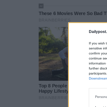
Dailypost.
If you wish 
sensitive in
confirm you
continue se
information 
further disc
participants
Downstream 
Persona