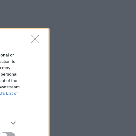
sonal or
ection to
ou may
 personal
out of the
 downstream
B’s List of