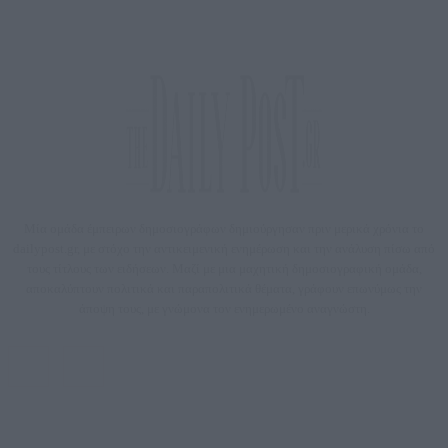
Μία ομάδα έμπειρων δημοσιογράφων δημιούργησαν πριν μερικά χρόνια το
dailypost.gr, με στόχο την αντικειμενική ενημέρωση και την ανάλυση πίσω από
τους τίτλους των ειδήσεων. Μαζί με μια μαχητική δημοσιογραφική ομάδα,
αποκαλύπτουν πολιτικά και παραπολιτικά θέματα, γράφουν επωνύμως την
άποψη τους, με γνώμονα τον ενημερωμένο αναγνώστη.
DAILYPOST.GR – ΤΑΥΤΌΤΗΤΑ