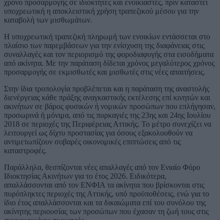
χρόνο προσαρμογής σε ιδιοκτήτες και ενοικιαστές, πριν καταστεί
υποχρεωτική η αποκλειστική χρήση τραπεζικού μέσου για την
καταβολή των μισθωμάτων.
Η υποχρεωτική τραπεζική πληρωμή των ενοικίων εντάσσεται στο
πλαίσιο των παρεμβάσεων για την ενίσχυση της διαφάνειας στις
συναλλαγές και τον περιορισμό της φοροδιαφυγής στα εισοδήματα
από ακίνητα. Με την παράταση δίδεται χρόνος μεγαλύτερος χρόνος
προσαρμογής σε εκμισθωτές και μισθωτές στις νέες απαιτήσεις.
Στην ίδια τροπολογία προβλέπεται και η παράταση της αναστολής
διενέργειας κάθε πράξης αναγκαστικής εκτέλεσης επί κινητών και
ακινήτων σε βάρος φυσικών ή νομικών προσώπων που επλήγησαν,
προσωρινά ή μόνιμα, από τις πυρκαγιές της 23ης και 24ης Ιουλίου
2018 σε περιοχές της Περιφέρειας Αττικής. Το μέτρο συνεχίζει να
λειτουργεί ως δίχτυ προστασίας για όσους εξακολουθούν να
αντιμετωπίζουν σοβαρές οικονομικές επιπτώσεις από τις
καταστροφές.
Παράλληλα, θεσπίζονται νέες απαλλαγές από τον Ενιαίο Φόρο
Ιδιοκτησίας Ακινήτων για το έτος 2026. Ειδικότερα,
απαλλάσσονται από τον ΕΝΦΙΑ τα ακίνητα που βρίσκονται στις
πυρόπληκτες περιοχές της Αττικής, υπό προϋποθέσεις, ενώ για το
ίδιο έτος απαλλάσσονται και τα δικαιώματα επί του συνόλου της
ακίνητης περιουσίας των προσώπων που έχασαν τη ζωή τους στις