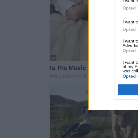
I want t
Opted 
I want t
Opted 
I want 
Advertis
Opted 
I want t
of my P
was col
Opted 