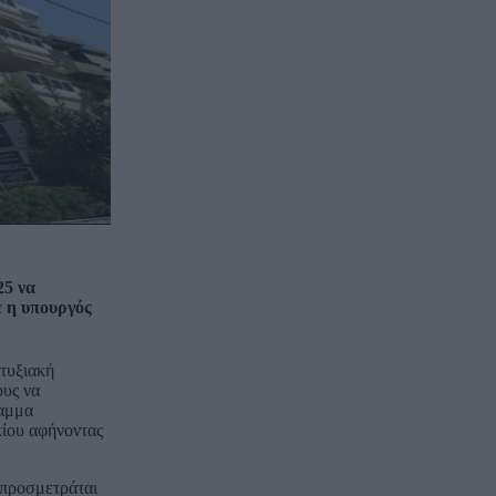
25 να
ε η υπουργός
πτυξιακή
ους να
αμμα
κίου αφήνοντας
 προσμετράται