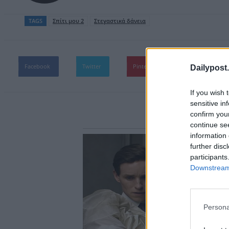
TAGS
Σπίτι μου 2
Στεγαστικά δάνεια
Facebook
Twitter
Pinterest
WhatsApp
Dailypost.
If you wish 
sensitive in
confirm you
continue se
information 
further disc
participants
Downstream 
Persona