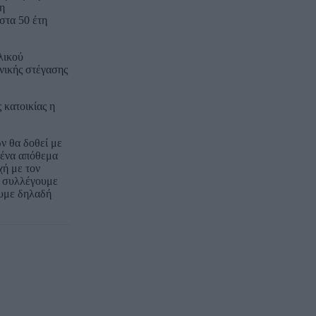
ση
στα 50 έτη
λικού
ωνικής στέγασης
 κατοικίας η
ν θα δοθεί με
α ένα απόθεμα
χή με τον
ς συλλέγουμε
ουμε δηλαδή