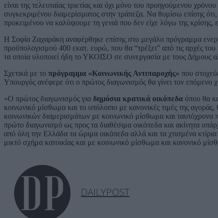
είναι της τελευταίας τριετίας και όχι μόνο του προηγούμενου χρόνο
συγκεκριμένου διαμερίσματος στην τράπεζα. Να θυμίσω επίσης ότι, 
προκειμένου να καλύψουμε τη γενιά που δεν είχε λόγω της κρίσης, ε
Η Σοφία Ζαχαράκη αναφέρθηκε επίσης στο μεγάλο πρόγραμμα ενερ
προϋπολογισμού 400 εκατ. ευρώ, που θα “τρέξει” από τις αρχές του
τα οποία υλοποιεί ήδη το ΥΚΟΙΣΟ σε συνεργασία με τους Δήμους 
Σχετικά με το
πρόγραμμα «Κοινωνικής Αντιπαροχής»
που στοχεύε
Υπουργός ανέφερε ότι ο πρώτος διαγωνισμός θα γίνει τον επόμενο χ
«Ο πρώτος διαγωνισμός για
δημόσια κρατικά οικόπεδα
όπου θα κα
κοινωνικό μίσθωμα και το υπόλοιπο με κανονικές τιμές της αγοράς,
κοινωνικών διαμερισμάτων με κοινωνικό μίσθωμα και ταυτόχρονα π
πρώτο διαγωνισμό ως προς τα διαθέσιμα οικόπεδα και ακίνητα υπάρ
από όλη την Ελλάδα τα ώριμα οικόπεδα αλλά και τα χτισμένα κτίρι
μικτό σχήμα κατοικίας και με κοινωνικό μίσθωμα και κανονικό μίσ
DAILYPOST