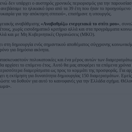
υ ενώ δεν υπάρχει ο αυστηρός χρονικός περιορισμός για την παρουσία
ανεβάσαμε το ηλικιακό όριο από τα 39 έτη που ήταν το προηγούμενο 
υκαιρία για την απόκτηση σπιτιού», επισήμανε η υπουργός.
γειακής αναβάθμισης
«Αναβαθμίζω ενεργειακά το σπίτι μου»
, συνο
 έτους, χωρίς εισοδηματικό κριτήριο αλλά και στα προγράμματα κοιν
αλλά και με Μη Κυβερνητικές Οργανώσεις (ΜΚΟ).
ι στη δημιουργία ενός σημαντικού αποθέματος σύγχρονης κοινωνικής
ρόνο για δημόσια ακίνητα.
τασκευαστούν πολυκατοικίες και ένα μέρος αυτών των διαμερισμάτω
 θα αρχίσει το επόμενο έτος. Αυτό θα μας αποφέρει τα επόμενα χρόνι
ερισσότερα διαμερίσματα ως προς το κομμάτι της προσφοράς. Για αρ
χει η εκτίμηση για δυνατότητα δημιουργίας 150 διαμερισμάτων. Εμεί
α ώστε να δοθούν για αυτό το καινοφανές για την Ελλάδα σχήμα. Θέλ
θωμα».