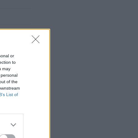
sonal or
ection to
ou may
 personal
out of the
 downstream
B’s List of