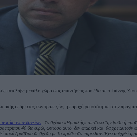
λής κατέλαβε μεγάλο χώρο στις απαντήσεις που έδωσε ο Γιάννης Στο
λαιακής επάρκειας των τραπεζών, η παροχή ρευστότητας στην πραγματ
των κόκκινων δανείων,
το σχέδιο «Ηρακλής» αποτελεί την βασική προτ
 σε περίπου 40 δις ευρώ, ωστόσο αυτό δεν επαρκεί και θα χρειαστούν 
εί πολύ δραστικά σε σχέση με το πρόσφατο παρελθόν. Έχει αυξηθεί η ρ