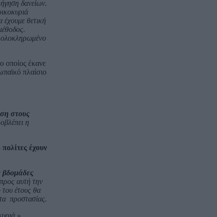
ρήγηση δανείων.
οικοκυριά
α έχουμε θετική
μέθοδος.
ιο ολοκληρωμένο
ο οποίος έκανε
ωπαϊκό πλαίσιο
ηση στους
οβλέπει η
 πολίτες έχουν
ς βδομάδες
 προς αυτή την
 του έτους θα
ατα προστασίας.
κυριά.»