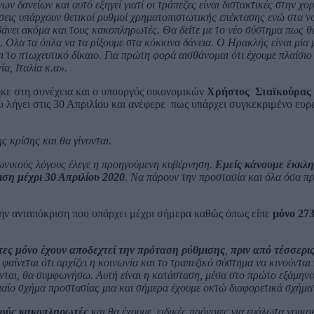
 δανείων και αυτό εξηγεί γιατί οι τράπεζες είναι διστακτικές στην χο
ήσεις υπάρχουν θετικοί ρυθμοί χρηματοπιστωτικής επέκτασης ενώ στα ν
βάνει ακόμα και τους κακοπληρωτές. Θα δείτε με το νέο σύστημα πως θ
. Ολα τα όπλα να τα ρίξουμε στα κόκκινα δάνεια. Ο Ηρακλής είναι μία 
ι το πτωχευτικό δίκαιο. Για πρώτη φορά αισθάνομαι ότι έχουμε πλαίσ
α, Ιταλία κ.α».
κε στη συνέχεια και ο υπουργός οικονομικών
Χρήστος Σταϊκούρας
 λήγει στις 30 Απριλίου και ανέφερε πως υπάρχει συγκεκριμένο ευρ
ς κρίσης και θα γίνονται.
ινωνικούς λόγους έλεγε η προηγούμενη κυβέρνηση.
Εμείς κάνουμε έκκλ
ιση μέχρι 30 Απριλίου 2020
. Να πάρουν την προστασία και όλα όσα πρ
την ανταπόκριση που υπάρχει μέχρι σήμερα καθώς όπως είπε
μόνο 273
τες μόνο έχουν αποδεχτεί την πρόταση ρύθμισης
,
πριν από τέσσερι
φαίνεται ότι αρχίζει η κοινωνία και το τραπεζικό σύστημα να κινούνται
νονται, θα συμφωνήσω. Αυτή είναι η κατάσταση, μέσα στο πρώτο εξάμηνο
νιαίο σχήμα προστασίας μια και σήμερα έχουμε οκτώ διαφορετικά σχήμ
ικούς κακοπληρωτές
και θα έχουμε ειδικές πρόνοιες για ευάλωτα νοικο