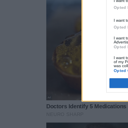
I want t
Opted 
I want t
Opted 
I want 
Advertis
Opted 
I want t
of my P
was col
Opted 