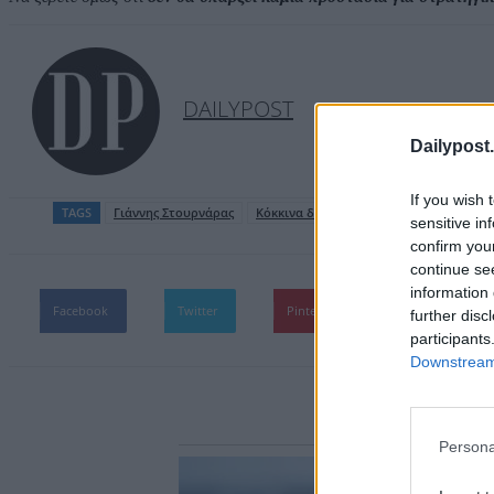
DAILYPOST
Dailypost.
If you wish 
TAGS
Γιάννης Στουρνάρας
Κόκκινα δάνεια
Πρώτη κατοικία
sensitive in
confirm you
continue se
information 
Facebook
Twitter
Pinterest
WhatsApp
further disc
participants
Downstream 
Persona