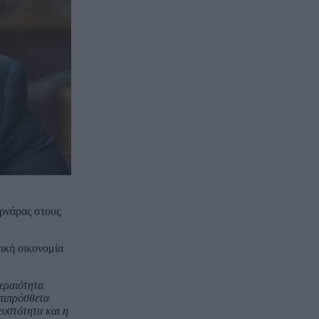
υρνάρας στους
ική οικονομία
εραιότητα
επιπρόσθετα
ευστότητα και η