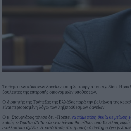
Το θέμα των κόκκινων δανείων και η λειτουργία του σχεδίου Ηρακ
βουλευτές της επιτροπής οικονομικών υποθέσεων.
Ο διοικητής της Τράπεζας της Ελλάδας παρά την βελτίωση της κεφα
είναι περιορισμένη λόγω των ληξιπρόθεσμων δανείων.
Ο κ. Στουρνάρας τόνισε ότι «Πρέπει
να πάμε πάση θυσία σε μείωση 
καθώς εκτιμάται ότι τα κόκκινα δάνεια θα πέσουν από τα 70 δις ευρώ
εναλλακτικά σχέδια. Η κατάσταση στο τραπεζικό σύστημα έχει βελτιωθ