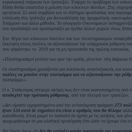
κεφαλαιακή επάρκεια των τραπεζών. Υπάρχει το πρόβλημα των κόκκινων
Πάση θυσία απαιτείται η μείωση των κόκκινων δανείων. Στις επιχειρ
αρνητικοί. Σε αυτό συμβάλει και το σύστημα προστασίας που περιλαμ
επίπτωση στις τράπεζες για δανειοδότηση της πραγματικής οικονομίας
Υπάρχουν και άλλοι μέθοδοι. Το υπουργείο Οικονομικών εκσυγχρονίζε
που προσιδιάζει και προσομοιάζει με σχέδια άλλων χωρών όπως Ισπανί
Στο θέμα των κόκκινων δανείων και των πλειστηριασμών αναφέρθη
έκκληση στους πολίτες να αξιοποιήσουν την υπάρχουσα ρύθμιση που
που ψηφίστηκε το 2019 για τη μη προστασία της πρώτης κατοικίας.
«Πλειστηριασμοί γινόταν και πριν την κρίση, γίνονταν στη διάρκεια τη
Οι πλειστηριασμοί χρειάζονται για πολιτικούς αναπτυξιακούς και κο
πολίτες να μπούνε στην πλατφόρμα και να αξιοποιήσουν την ρύθμ
πλατφόρμα.»
Ο κ. Σταϊκούρας ανέφερε ακόμη πως δεν είναι ικανοποιημένος από 
αποδεχτεί την πρόταση ρύθμισης
από την πλευρά των τραπεζών.
«Δεν είμαστε ευχαριστημένοι από την ανταπόκριση πράγματι
273 πολί
ήταν 124 αυτό δε σημαίνει ότι είναι ο αριθμός που θα θέλαμε
αλλά 
κατεύθυνση. Είναι μικρό το ποσοστό σε σχέση με τις αιτήσεις που γί
προχωρήσουμε σε μια ολιστική προσέγγιση έτσι ώστε να έχουμε ένα ε
Να ξέρετε όμως ότι
δεν θα υπάρξει καμία προστασία για στρατηγ