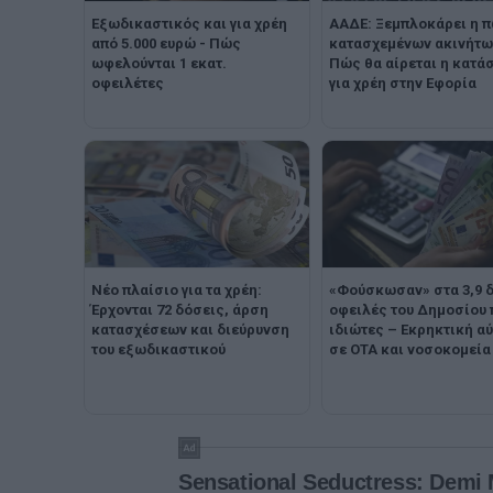
Εξωδικαστικός και για χρέη
ΑΑΔΕ: Ξεμπλοκάρει η 
από 5.000 ευρώ - Πώς
κατασχεμένων ακινήτω
ωφελούνται 1 εκατ.
Πώς θα αίρεται η κατά
οφειλέτες
για χρέη στην Εφορία
Νέο πλαίσιο για τα χρέη:
«Φούσκωσαν» στα 3,9 δ
Έρχονται 72 δόσεις, άρση
οφειλές του Δημοσίου
κατασχέσεων και διεύρυνση
ιδιώτες – Εκρηκτική α
του εξωδικαστικού
σε ΟΤΑ και νοσοκομεία