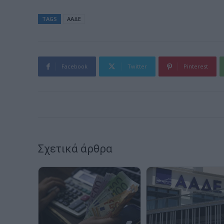
TAGS
ΑΑΔΕ
Facebook
Twitter
Pinterest
Σχετικά άρθρα