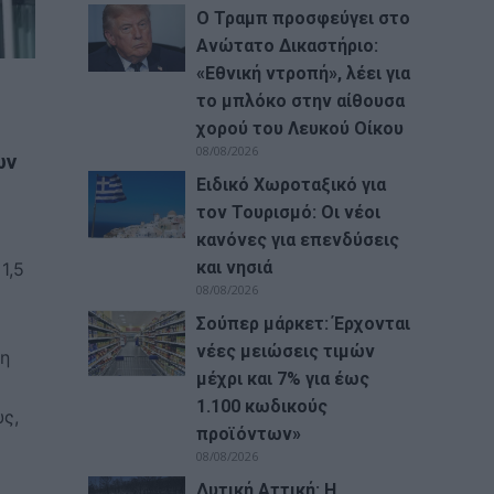
Ο Τραμπ προσφεύγει στο
Ανώτατο Δικαστήριο:
«Εθνική ντροπή», λέει για
το μπλόκο στην αίθουσα
χορού του Λευκού Οίκου
08/08/2026
ων
Ειδικό Χωροταξικό για
τον Τουρισμό: Οι νέοι
κανόνες για επενδύσεις
και νησιά
1,5
08/08/2026
Σούπερ μάρκετ: Έρχονται
νέες μειώσεις τιμών
τη
μέχρι και 7% για έως
1.100 κωδικούς
υς,
προϊόντων»
08/08/2026
Δυτική Αττική: Η