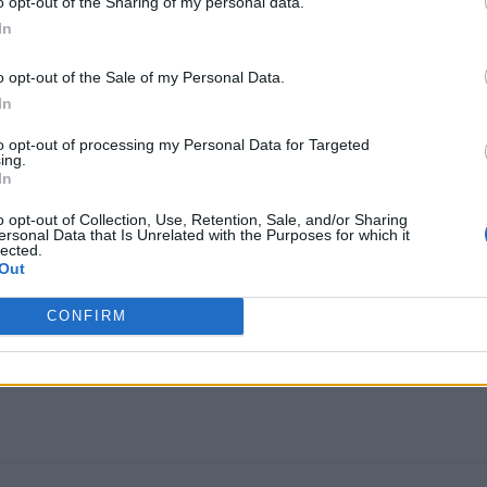
o opt-out of the Sharing of my personal data.
τημα δέκα ετών, ενώ στη συνέχεια επανεξετάζονται. Κατ
In
αραγραφή, ενώ οι οφειλέτες δεν μπορούν να λάβουν
o opt-out of the Sale of my Personal Data.
οφειλής.
In
ις σε τραπεζικούς και επενδυτικούς λογαριασμούς, καθώ
to opt-out of processing my Personal Data for Targeted
ing.
καίωμα να επανέλθει με μέτρα αναγκαστικής είσπραξης ή
In
 περιουσιακά στοιχεία ή μεταβληθεί η οικονομική
o opt-out of Collection, Use, Retention, Sale, and/or Sharing
ersonal Data that Is Unrelated with the Purposes for which it
lected.
Out
CONFIRM