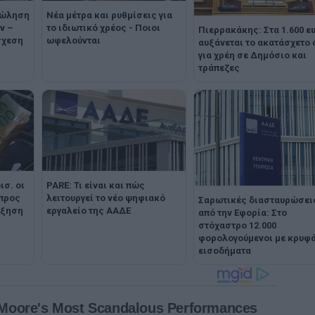
πώληση
Νέα μέτρα και ρυθμίσεις για
ν –
το ιδιωτικό χρέος - Ποιοι
Πιερρακάκης: Στα 1.600 ε
σχεση
ωφελούνται
αυξάνεται το ακατάσχετο 
για χρέη σε Δημόσιο και
τράπεζες
ισ. οι
PARE: Τι είναι και πώς
 προς
λειτουργεί το νέο ψηφιακό
Σαρωτικές διασταυρώσει
ύξηση
εργαλείο της ΑΑΔΕ
από την Εφορία: Στο
στόχαστρο 12.000
φορολογούμενοι με κρυφ
εισοδήματα