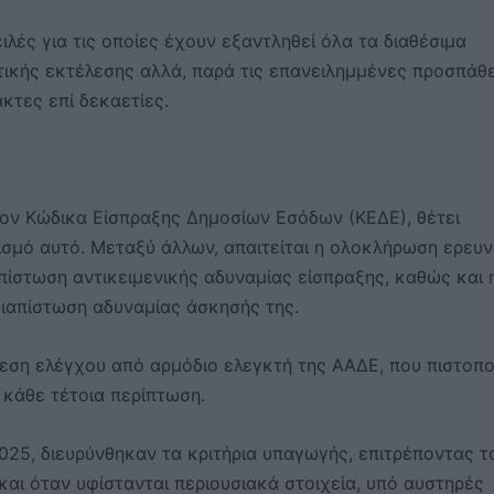
λές για τις οποίες έχουν εξαντληθεί όλα τα διαθέσιμα
τικής εκτέλεσης αλλά, παρά τις επανειλημμένες προσπάθε
κτες επί δεκαετίες.
 τον Κώδικα Είσπραξης Δημοσίων Εσόδων (ΚΕΔΕ), θέτει
ισμό αυτό. Μεταξύ άλλων, απαιτείται η ολοκλήρωση ερευ
πίστωση αντικειμενικής αδυναμίας είσπραξης, καθώς και 
διαπίστωση αδυναμίας άσκησής της.
θεση ελέγχου από αρμόδιο ελεγκτή της ΑΑΔΕ, που πιστοπο
 κάθε τέτοια περίπτωση.
25, διευρύνθηκαν τα κριτήρια υπαγωγής, επιτρέποντας τ
ι όταν υφίστανται περιουσιακά στοιχεία, υπό αυστηρές