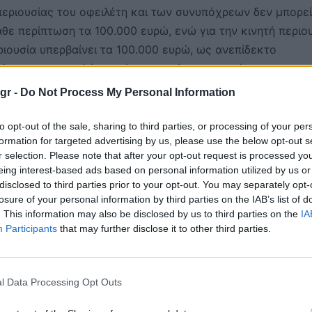
 περιουσίας του οφειλέτη και των συνυπόχρεων δεν μπορεί
άθε περίπτωση τα 100.000 ευρώ, ενώ για την κινητή περιο
εριουσία υπερβαίνει τα 100.000 ευρώ, ως ανεπίδεκτο
όλοιπο της οφειλής μετά την αφαίρεση ποσού που αντιστο
είων.
gr -
Do Not Process My Personal Information
ώσεις επιχειρήσεων που βρίσκονται σε εκκαθάριση ή πτώχ
to opt-out of the sale, sharing to third parties, or processing of your per
formation for targeted advertising by us, please use the below opt-out s
φειλές αποβιωσάντων φορολογουμένων χωρίς περιουσιακά
r selection. Please note that after your opt-out request is processed y
τους νόμιμους κληρονόμους.
eing interest-based ads based on personal information utilized by us or
disclosed to third parties prior to your opt-out. You may separately opt-
losure of your personal information by third parties on the IAB’s list of
. This information may also be disclosed by us to third parties on the
IA
Participants
that may further disclose it to other third parties.
της πραγματικής εικόνας των εισπράξιμων οφειλών,
εωρείται ανεδαφική πλέον η είσπραξη, από εκείνα για τα
τησης.
l Data Processing Opt Outs
βιβλία ανεπίδεκτων είσπραξης δεν διαγράφονται, αλλά