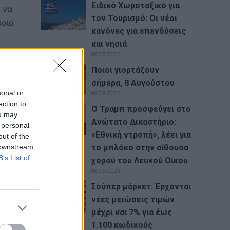
Ειδικό Χωροταξικό για
 να
τον Τουρισμό: Οι νέοι
υσία
κανόνες για επενδύσεις
και νησιά
ιχεί
08/08/2026
Ποιοι γιορτάζουν
σήμερα, 8 Αυγούστου
ευση
sonal or
08/08/2026
ection to
Ο Τραμπ προσφεύγει στο
ou may
Ανώτατο Δικαστήριο:
 personal
«Εθνική ντροπή», λέει για
out of the
 downstream
το μπλόκο στην αίθουσα
B’s List of
χορού του Λευκού Οίκου
08/08/2026
Σούπερ μάρκετ: Έρχονται
νέες μειώσεις τιμών
μέχρι και 7% για έως
1.100 κωδικούς