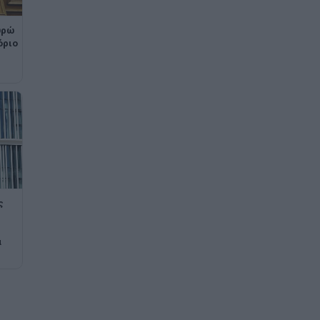
υρώ
όριο
ς
ά