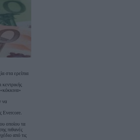
ία στα ερείπια
ι κεντρικής
 «κόκκινα»
ν να
ς Evercore.
του οποίου τα
σης πιθανές
χέδιο από τις