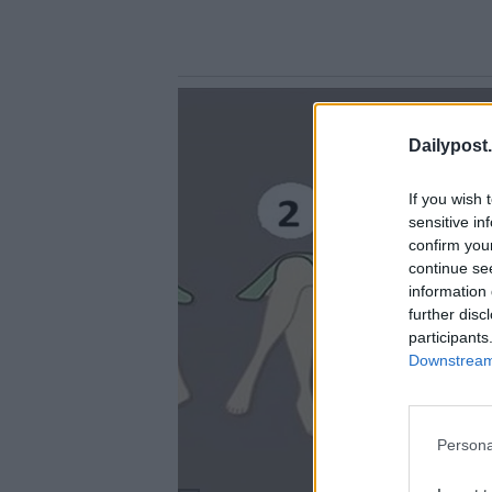
Dailypost.
If you wish 
sensitive in
confirm you
continue se
information 
further disc
participants
Downstream 
Persona