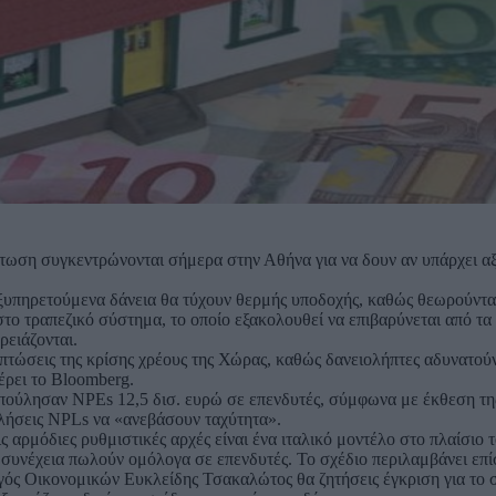
τωση συγκεντρώνονται σήμερα στην Αθήνα για να δουν αν υπάρχει αξ
εξυπηρετούμενα δάνεια θα τύχουν θερμής υποδοχής, καθώς θεωρούντα
το τραπεζικό σύστημα, το οποίο εξακολουθεί να επιβαρύνεται από τα
ρειάζονται.
ιπτώσεις της κρίσης χρέους της Χώρας, καθώς δανειολήπτες αδυνατού
έρει το Bloomberg.
8 πούλησαν NPEs 12,5 δισ. ευρώ σε επενδυτές, σύμφωνα με έκθεση τη
ωλήσεις NPLs να «ανεβάσουν ταχύτητα».
 αρμόδιες ρυθμιστικές αρχές είναι ένα ιταλικό μοντέλο στο πλαίσιο 
 συνέχεια πωλούν ομόλογα σε επενδυτές. Το σχέδιο περιλαμβάνει επί
γός Οικονομικών Ευκλείδης Τσακαλώτος θα ζητήσεις έγκριση για το σ