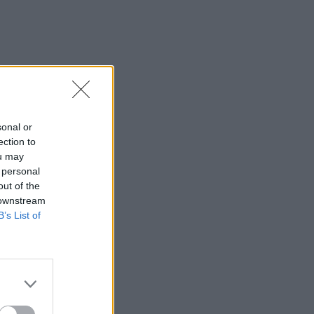
sonal or
ection to
ou may
 personal
out of the
 downstream
B’s List of