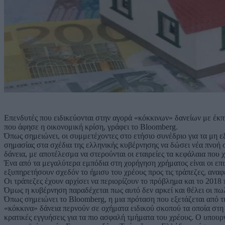
Επενδυτές που ειδικεύονται στην αγορά «κόκκινων» δανείων με έκπ
που άφησε η οικονομική κρίση, γράφει το Bloomberg.
Όπως σημειώνει, οι συμμετέχοντες στο ετήσιο συνέδριο για τα μη 
σημασίας στα σχέδια της ελληνικής κυβέρνησης να δώσει νέα πνοή σ
δάνεια, με αποτέλεσμα να στερούνται οι εταιρείες τα κεφάλαια που χ
Ένα από τα μεγαλύτερα εμπόδια στη χορήγηση χρήματος είναι οι επ
εξυπηρετήσουν σχεδόν το ήμισυ του χρέους προς τις τράπεζες, αναφ
Οι τράπεζες έχουν αρχίσει να περιορίζουν το πρόβλημα και το 201
Όμως η κυβέρνηση παραδέχεται πως αυτό δεν αρκεί και θέλει οι π
Όπως σημειώνει το Bloomberg, η μια πρόταση που εξετάζεται από τις
«κόκκινα» δάνεια περνούν σε οχήματα ειδικού σκοπού τα οποία στη
κρατικές εγγυήσεις για τα πιο ασφαλή τμήματα του χρέους. Ο υπουρ