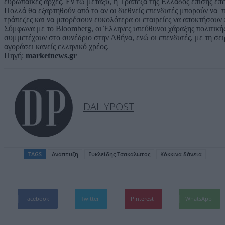
ευρωπαϊκές αρχές. Εν τω μεταξύ, η Τράπεζα της Ελλάδος επίσης επεξ
Πολλά θα εξαρτηθούν από το αν οι διεθνείς επενδυτές μπορούν να 
τράπεζες και να μπορέσουν ευκολότερα οι εταιρείες να αποκτήσουν
Σύμφωνα με το Bloomberg, οι Έλληνες υπεύθυνοι χάραξης πολιτικής
συμμετέχουν στο συνέδριο στην Αθήνα, ενώ οι επενδυτές, με τη σει
αγοράσει κανείς ελληνικό χρέος.
Πηγή:
marketnews.gr
DAILYPOST
TAGS
Ανάπτυξη
Ευκλείδης Τσακαλώτος
Κόκκινα δάνεια
Facebook
Twitter
Pinterest
WhatsApp