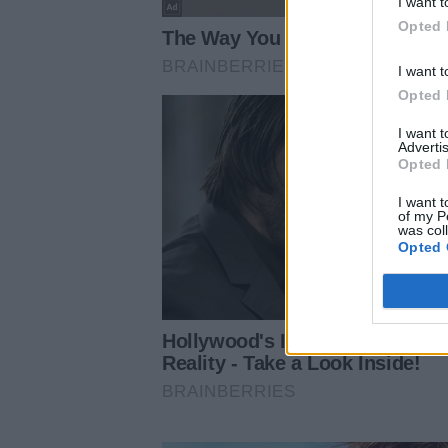
I want t
Opted 
I want t
Opted 
I want 
Advertis
Opted 
I want t
of my P
was col
Opted 