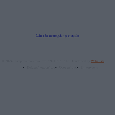
ΑΦΜ: 801093076, Δ.Ο.Υ.: ΚΕΦΟΔΕ ΑΤΤΙΚΗΣ, E-mail: press@dailypost.gr, Τηλ.
επικοινωνίας: 2108066997
Νόμιμος Εκπρόσωπος: Ζαχαρός Σταμάτης
Μέτοχοι: Ζαχαρός Σταμάτης, Κουβαράς Γεώργιος, ΥΠΗΡΕΣΙΕΣ ΠΡΟΗΓΜΕΝΗΣ
ΤΕΧΝΟΛΟΓΙΑΣ ΠΑΡΑΓΩΓΗΣ ΟΠΤΙΚΟΑΚΟΥΣΤΙΚΩΝ ΜΕΣΩΝ ΜΕΛΕΤΩΝ ΚΑΙ
ΠΑΡΟΧΗΣ ΥΠΗΡΕΣΙΩΝ PLD PLUS ΑΝΩΝ ΕΤΑΙΡΙΑ
Δικαιούχος του ονόματος τομέα (dailypost.gr): ΝΟΗΣΙΣ ΙΚΕ
Διευθυντής/Διαχειριστής: Ζαχαρός Σταμάτης
Διευθυντής Σύνταξης: Ρενάτο Λέκκα
Δείτε εδώ τα στοιχεία της εταιρείας
© 2024 Πνευματικά δικαιώματα: "ΝΟΗΣΙΣ ΙΚΕ". Developed by
Webalists
Πολιτική απορρήτου
Όροι χρήσης
Επικοινωνία