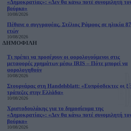
«Δημοκρατίας»: «Δεν θα κάνω ποτέ συνομιλητή το
βούρκο»
10/08/2026
Πέθανε ο συγγραφέας, Στέλιος Ράμφος σε ηλικία 8
ετών
10/08/2026
ΔΗΜΟΦΙΛΗ
Τι πρέπει να προσέχουν οι φορολογούμενοι στις
μεταφορές χρημάτων μέσω IRIS – Πότε μπορεί να
φορολογηθούν
10/08/2026
Στουρνάρας στη Handelsblatt: «Ευπρόσδεκτες οι ξέ
τράπεζες στην Ελλάδα»
10/08/2026
Χριστοδουλάκης για το δημοσίευμα της
«Δημοκρατίας»: «Δεν θα κάνω ποτέ συνομιλητή το
βούρκο»
10/08/2026