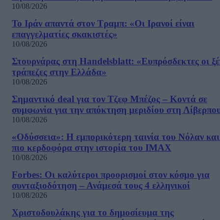
10/08/2026
Το Ιράν απαντά στον Τραμπ: «Οι Ιρανοί είναι
επαγγελματίες σκακιστές»
10/08/2026
Στουρνάρας στη Handelsblatt: «Ευπρόσδεκτες οι ξέ
τράπεζες στην Ελλάδα»
10/08/2026
Σημαντικό deal για τον Τζεφ Μπέζος – Κοντά σε
συμφωνία για την απόκτηση μεριδίου στη Λίβερπο
10/08/2026
«Οδύσσεια»: Η εμπορικότερη ταινία του Νόλαν και
πιο κερδοφόρα στην ιστορία του IMAX
10/08/2026
Forbes: Οι καλύτεροι προορισμοί στον κόσμο για
συνταξιοδότηση – Ανάμεσά τους 4 ελληνικοί
10/08/2026
Χριστοδουλάκης για το δημοσίευμα της