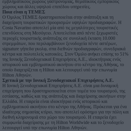
εμβληματικούς χώρους γαστρονομίας, θεματικούς εμπορικούς
χώρους και άλλες υψηλού επιπέδου υπηρεσίες.
Ποια είναι η ΤΕΜΕΣ
Ο Όμιλος ΤΕΜΕΣ δραστηριοποιείται στην ανάπτυξη και τη
διαχείριση τουριστικών προορισμών υψηλών προδιαγραφών. H
Costa Navarino αποτελεί μία από τις μεγαλύτερες τουριστικές
επενδύσεις στη Μεσόγειο. Αποτελείται από πέντε ξεχωριστές
περιοχές τουριστικής ανάπτυξης σε συνολική έκταση 10.000
στρεμμάτων, που περιλαμβάνουν ξενοδοχεία πέντε αστέρων,
signature γήπεδα γκολφ, σπα διεθνών προδιαγραφών, συνεδριακά
κέντρα και πολυτελείς κατοικίες. Στον Όμιλο ανήκει επίσης το 51%
της Ιονικής Ξενοδοχειακαί Επιχειρήσεις Α.Ε., ιδιοκτήτριας ενός
ιστορικού και εμβληματικού ακινήτου στο κέντρο της Αθήνας, το
οποίο διαχειρίζεται η Hilton και λειτουργεί υπό την επωνυμία
Hilton Αθηνών.
Σχετικά με την Ιονική Ξενοδοχειακαί Επιχειρήσεις Α.Ε.
Η Ιονική Ξενοδοχειακαί Επιχειρήσεις Α.Ε. είναι μια δυναμική
επιχείρηση που δραστηριοποιείται στον τομέα του τουρισμού, της
εστίασης, καθώς και της ανάπτυξης και διαχείρισης ακινήτων στην
Ελλάδα. Η εταιρεία είναι ιδιοκτήτρια ενός ιστορικού και
εμβληματικού ακινήτου στο κέντρο της Αθήνας. Πρόκειται για ένα
ιδιαίτερης σημασίας κτίριο, που αποτελεί ορόσημο για την πόλη και
διεθνή κληρονομιά στο χώρο του τουρισμού. Η εταιρεία έχει
συμφωνία διαχείρισης με τη Hilton Worldwide και το ξενοδοχείο
λειτουργεί υπό την επωνυμία Hilton Αθηνών.