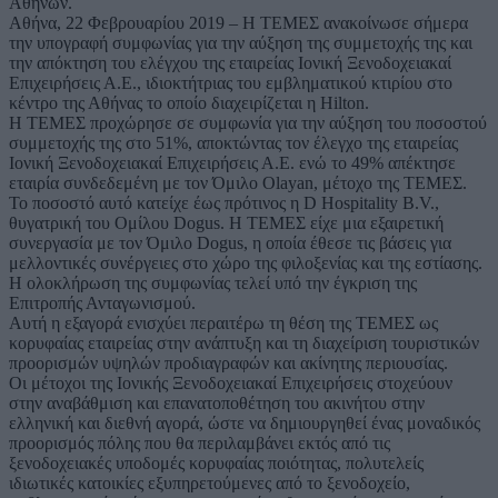
Αθηνών.
Αθήνα, 22 Φεβρουαρίου 2019 – H ΤΕΜΕΣ ανακοίνωσε σήμερα
την υπογραφή συμφωνίας για την αύξηση της συμμετοχής της και
την απόκτηση του ελέγχου της εταιρείας Ιονική Ξενοδοχειακαί
Επιχειρήσεις Α.Ε., ιδιοκτήτριας του εμβληματικού κτιρίου στο
κέντρο της Αθήνας το οποίο διαχειρίζεται η Hilton.
H TEMEΣ προχώρησε σε συμφωνία για την αύξηση του ποσοστού
συμμετοχής της στο 51%, αποκτώντας τον έλεγχο της εταιρείας
Ιονική Ξενοδοχειακαί Επιχειρήσεις Α.Ε. ενώ το 49% απέκτησε
εταιρία συνδεδεμένη με τον Όμιλο Olayan, μέτοχο της ΤΕΜΕΣ.
Το ποσοστό αυτό κατείχε έως πρότινος η D Hospitality B.V.,
θυγατρική του Ομίλου Dogus. H TEMEΣ είχε μια εξαιρετική
συνεργασία με τον Όμιλο Dogus, η οποία έθεσε τις βάσεις για
μελλοντικές συνέργειες στο χώρο της φιλοξενίας και της εστίασης.
Η ολοκλήρωση της συμφωνίας τελεί υπό την έγκριση της
Επιτροπής Ανταγωνισμού.
Αυτή η εξαγορά ενισχύει περαιτέρω τη θέση της ΤΕΜΕΣ ως
κορυφαίας εταιρείας στην ανάπτυξη και τη διαχείριση τουριστικών
προορισμών υψηλών προδιαγραφών και ακίνητης περιουσίας.
Οι μέτοχοι της Ιονικής Ξενοδοχειακαί Επιχειρήσεις στοχεύουν
στην αναβάθμιση και επανατοποθέτηση του ακινήτου στην
ελληνική και διεθνή αγορά, ώστε να δημιουργηθεί ένας μοναδικός
προορισμός πόλης που θα περιλαμβάνει εκτός από τις
ξενοδοχειακές υποδομές κορυφαίας ποιότητας, πολυτελείς
ιδιωτικές κατοικίες εξυπηρετούμενες από το ξενοδοχείο,