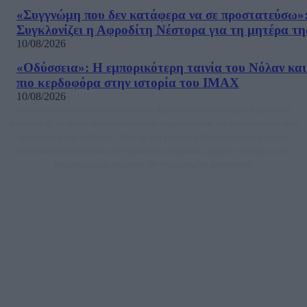
«Συγγνώμη που δεν κατάφερα να σε προστατεύσω»
Συγκλονίζει η Αφροδίτη Νέστορα για τη μητέρα τη
10/08/2026
«Οδύσσεια»: Η εμπορικότερη ταινία του Νόλαν και
πιο κερδοφόρα στην ιστορία του IMAX
10/08/2026
Μία ομάδα έμπειρων δημοσιογράφων δημιούργησαν πριν μερικά χρόνια το
dailypost.gr, με στόχο την αντικειμενική ενημέρωση και την ανάλυση πίσω από
τους τίτλους των ειδήσεων. Μαζί με μια μαχητική δημοσιογραφική ομάδα,
αποκαλύπτουν πολιτικά και παραπολιτικά θέματα, γράφουν επωνύμως την
άποψη τους, με γνώμονα τον ενημερωμένο αναγνώστη.
DAILYPOST.GR – ΤΑΥΤΌΤΗΤΑ
Ιδιοκτήτρια εταιρεία: «ΝΟΗΣΙΣ ΙΚΕ»
Έδρα: Δήμος Αμαρουσίου Αττικής, Αγ. Αθανασίου αρ. 21, Τ.Κ. 15125