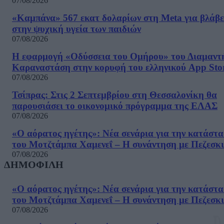
07/08/2026
«Καμπάνα» 567 εκατ δολαρίων στη Meta για βλάβε
στην ψυχική υγεία των παιδιών
07/08/2026
Η εφαρμογή «Οδύσσεια του Ομήρου» του Διαμαντ
Καραναστάση στην κορυφή του ελληνικού App Sto
07/08/2026
Τσίπρας: Στις 2 Σεπτεμβρίου στη Θεσσαλονίκη θα
παρουσιάσει το οικονομικό πρόγραμμα της ΕΛΑΣ
07/08/2026
«Ο αόρατος ηγέτης»: Νέα σενάρια για την κατάστ
του Μοτζτάμπα Χαμενεΐ – Η συνάντηση με Πεζεσκ
07/08/2026
ΔΗΜΟΦΙΛΗ
«Ο αόρατος ηγέτης»: Νέα σενάρια για την κατάστ
του Μοτζτάμπα Χαμενεΐ – Η συνάντηση με Πεζεσκ
07/08/2026