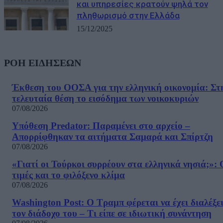
και υπηρεσίες κρατούν ψηλά τον
πληθωρισμό στην Ελλάδα
15/12/2025
ΡΟΗ ΕΙΔΗΣΕΩΝ
Έκθεση του ΟΟΣΑ για την ελληνική οικονομία: Στ
τελευταία θέση το εισόδημα των νοικοκυριών
07/08/2026
Υπόθεση Predator: Παραμένει στο αρχείο –
Απορρίφθηκαν τα αιτήματα Σαμαρά και Σπίρτζη
07/08/2026
«Γιατί οι Τούρκοι συρρέουν στα ελληνικά νησιά;»: 
τιμές και το φιλόξενο κλίμα
07/08/2026
Washington Post: Ο Τραμπ φέρεται να έχει διαλέξε
τον διάδοχο του – Τι είπε σε ιδιωτική συνάντηση