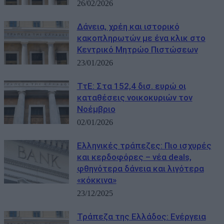
26/02/2026
Δάνεια, χρέη και ιστορικό
κακοπληρωτών με ένα κλικ στο
Κεντρικό Μητρώο Πιστώσεων
23/01/2026
ΤτΕ: Στα 152,4 δισ. ευρώ οι
καταθέσεις νοικοκυριών τον
Νοέμβριο
02/01/2026
Ελληνικές τράπεζες: Πιο ισχυρές
και κερδοφόρες – νέα deals,
φθηνότερα δάνεια και λιγότερα
«κόκκινα»
23/12/2025
Τράπεζα της Ελλάδος: Ενέργεια