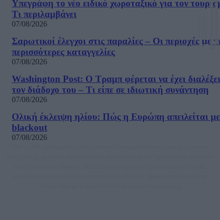
Υπεγράφη το νέο ειδικό χωροταξικό για τον τουρισ
Τι περιλαμβάνει
07/08/2026
Σαρωτικοί έλεγχοι στις παραλίες – Οι περιοχές με τ
περισσότερες καταγγελίες
07/08/2026
Washington Post: Ο Τραμπ φέρεται να έχει διαλέξε
τον διάδοχο του – Τι είπε σε ιδιωτική συνάντηση
07/08/2026
Ολική έκλειψη ηλίου: Πώς η Ευρώπη απειλείται με
blackout
07/08/2026
Μία ομάδα έμπειρων δημοσιογράφων δημιούργησαν πριν μερικά χρόνια το
dailypost.gr, με στόχο την αντικειμενική ενημέρωση και την ανάλυση πίσω από
τους τίτλους των ειδήσεων. Μαζί με μια μαχητική δημοσιογραφική ομάδα,
αποκαλύπτουν πολιτικά και παραπολιτικά θέματα, γράφουν επωνύμως την
άποψη τους, με γνώμονα τον ενημερωμένο αναγνώστη.