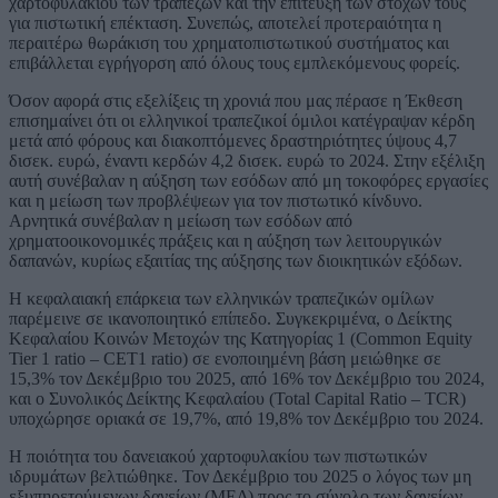
χαρτοφυλακίου των τραπεζών και την επίτευξη των στόχων τους
για πιστωτική επέκταση. Συνεπώς, αποτελεί προτεραιότητα η
περαιτέρω θωράκιση του χρηματοπιστωτικού συστήματος και
επιβάλλεται εγρήγορση από όλους τους εμπλεκόμενους φορείς.
Όσον αφορά στις εξελίξεις τη χρονιά που μας πέρασε η Έκθεση
επισημαίνει ότι οι ελληνικοί τραπεζικοί όμιλοι κατέγραψαν κέρδη
μετά από φόρους και διακοπτόμενες δραστηριότητες ύψους 4,7
δισεκ. ευρώ, έναντι κερδών 4,2 δισεκ. ευρώ το 2024. Στην εξέλιξη
αυτή συνέβαλαν η αύξηση των εσόδων από μη τοκοφόρες εργασίες
και η μείωση των προβλέψεων για τον πιστωτικό κίνδυνο.
Αρνητικά συνέβαλαν η μείωση των εσόδων από
χρηματοοικονομικές πράξεις και η αύξηση των λειτουργικών
δαπανών, κυρίως εξαιτίας της αύξησης των διοικητικών εξόδων.
Η κεφαλαιακή επάρκεια των ελληνικών τραπεζικών ομίλων
παρέμεινε σε ικανοποιητικό επίπεδο. Συγκεκριμένα, ο Δείκτης
Κεφαλαίου Κοινών Μετοχών της Κατηγορίας 1 (Common Equity
Tier 1 ratio – CET1 ratio) σε ενοποιημένη βάση μειώθηκε σε
15,3% τον Δεκέμβριο του 2025, από 16% τον Δεκέμβριο του 2024,
και ο Συνολικός Δείκτης Κεφαλαίου (Total Capital Ratio – TCR)
υποχώρησε οριακά σε 19,7%, από 19,8% τον Δεκέμβριο του 2024.
Η ποιότητα του δανειακού χαρτοφυλακίου των πιστωτικών
ιδρυμάτων βελτιώθηκε. Τον Δεκέμβριο του 2025 ο λόγος των μη
εξυπηρετούμενων δανείων (ΜΕΔ) προς το σύνολο των δανείων