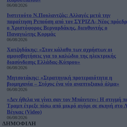
06/08/2026
Ινστιτούτο Ν.Πουλαντζάς: Αλλαγές μετά την
παραίτηση Ρεπούση από τον ΣΥΡΙΖΑ- Νέος πρόεδρ
ο Χριστόφορος Βερναρδάκης, διευθυντής ο
Παναγιώτης Κορμάς
06/08/2026
Χατζηδάκης: «Στον κάλαθο των αχρήστων οι
αμφισβητήσεις για το καλώδιο της ηλεκτρικής
διασύνδεσης Ελλάδας-Κύπρου»
06/08/2026
Μητσοτάκης: «Στρατηγική προτεραιότητα η
βιομηχανία – Στόχος ένα νέο αναπτυξιακό άλμα»
06/08/2026
«Δεν ήθελα να γίνει σαν τον Μπάιντεν»: Η στιγμή π
Τραμπ έτρεξε πίσω από μικρό αγόρι σε σκηνή στο 
Βέγκας (Video)
06/08/2026
ΔΗΜΟΦΙΛΗ