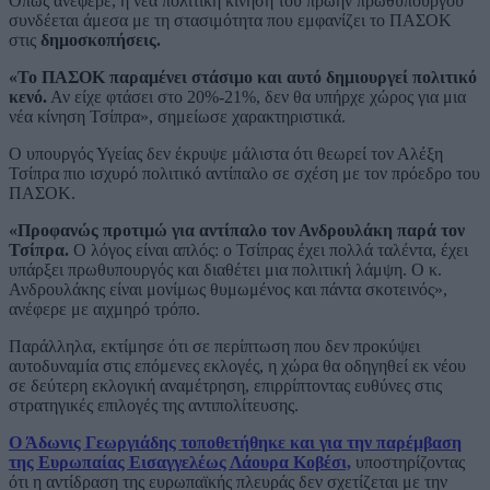
Όπως ανέφερε, η νέα πολιτική κίνηση του πρώην πρωθυπουργού
συνδέεται άμεσα με τη στασιμότητα που εμφανίζει το ΠΑΣΟΚ
στις
δημοσκοπήσεις.
«Το ΠΑΣΟΚ παραμένει στάσιμο και αυτό δημιουργεί πολιτικό
κενό.
Αν είχε φτάσει στο 20%-21%, δεν θα υπήρχε χώρος για μια
νέα κίνηση Τσίπρα», σημείωσε χαρακτηριστικά.
Ο υπουργός Υγείας δεν έκρυψε μάλιστα ότι θεωρεί τον Αλέξη
Τσίπρα πιο ισχυρό πολιτικό αντίπαλο σε σχέση με τον πρόεδρο του
ΠΑΣΟΚ.
«Προφανώς προτιμώ για αντίπαλο τον Ανδρουλάκη παρά τον
Τσίπρα.
Ο λόγος είναι απλός: ο Τσίπρας έχει πολλά ταλέντα, έχει
υπάρξει πρωθυπουργός και διαθέτει μια πολιτική λάμψη. Ο κ.
Ανδρουλάκης είναι μονίμως θυμωμένος και πάντα σκοτεινός»,
ανέφερε με αιχμηρό τρόπο.
Παράλληλα, εκτίμησε ότι σε περίπτωση που δεν προκύψει
αυτοδυναμία στις επόμενες εκλογές, η χώρα θα οδηγηθεί εκ νέου
σε δεύτερη εκλογική αναμέτρηση, επιρρίπτοντας ευθύνες στις
στρατηγικές επιλογές της αντιπολίτευσης.
Ο Άδωνις Γεωργιάδης τοποθετήθηκε και για την παρέμβαση
της Ευρωπαίας Εισαγγελέως Λάουρα Κοβέσι,
υποστηρίζοντας
ότι η αντίδραση της ευρωπαϊκής πλευράς δεν σχετίζεται με την