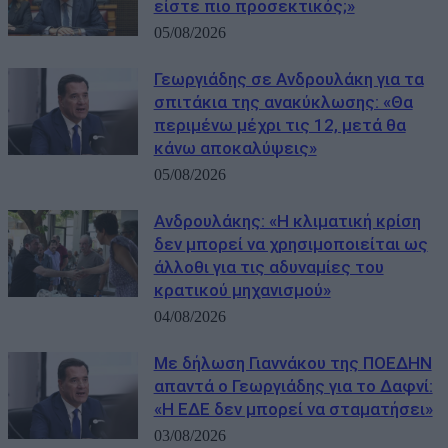
είστε πιο προσεκτικός;»
05/08/2026
Γεωργιάδης σε Ανδρουλάκη για τα
σπιτάκια της ανακύκλωσης: «Θα
περιμένω μέχρι τις 12, μετά θα
κάνω αποκαλύψεις»
05/08/2026
Ανδρουλάκης: «Η κλιματική κρίση
δεν μπορεί να χρησιμοποιείται ως
άλλοθι για τις αδυναμίες του
κρατικού μηχανισμού»
04/08/2026
Με δήλωση Γιαννάκου της ΠΟΕΔΗΝ
απαντά ο Γεωργιάδης για το Δαφνί:
«Η ΕΔΕ δεν μπορεί να σταματήσει»
03/08/2026