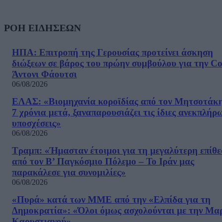
ΡΟΗ ΕΙΔΗΣΕΩΝ
ΗΠΑ: Επιτροπή της Γερουσίας προτείνει άσκηση
διώξεων σε βάρος του πρώην συμβούλου για την Co
Άντονι Φάουτσι
06/08/2026
ΕΛΑΣ: «Βιομηχανία κοροϊδίας από τον Μητσοτάκ
7 χρόνια μετά, ξαναπαρουσιάζει τις ίδιες ανεκπλήρ
υποσχέσεις»
06/08/2026
Τραμπ: «Ήμασταν έτοιμοι για τη μεγαλύτερη επίθ
από τον Β’ Παγκόσμιο Πόλεμο – Το Ιράν μας
παρακάλεσε για συνομιλίες»
06/08/2026
«Πυρά» κατά των ΜΜΕ από την «Ελπίδα για τη
Δημοκρατία»: «Όλοι όμως ασχολούνται με την Μα
Καρυστιανού»