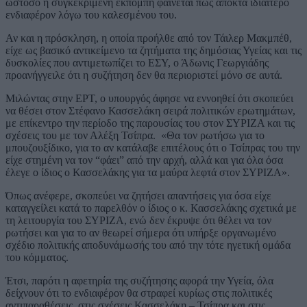
ωστόσο η συγκεκριμένη εκπομπή φαίνεται πως αποκτά ιδιαίτερο
ενδιαφέρον λόγω του καλεσμένου του.
Αν και η πρόσκληση, η οποία προήλθε από τον Τάιλερ Μακμπέθ,
είχε ως βασικό αντικείμενο τα ζητήματα της δημόσιας Υγείας και τις
δυσκολίες που αντιμετωπίζει το ΕΣΥ, ο Άδωνις Γεωργιάδης
προανήγγειλε ότι η συζήτηση δεν θα περιοριστεί μόνο σε αυτά.
Μιλώντας στην ΕΡΤ, ο υπουργός άφησε να εννοηθεί ότι σκοπεύει
να θέσει στον Στέφανο Κασσελάκη σειρά πολιτικών ερωτημάτων,
με επίκεντρο την περίοδο της παρουσίας του στον ΣΥΡΙΖΑ και τις
σχέσεις του με τον Αλέξη Τσίπρα. «Θα τον ρωτήσω για το
μπουζουξίδικο, για το αν κατάλαβε επιτέλους ότι ο Τσίπρας του την
είχε στημένη να τον “φάει” από την αρχή, αλλά και για όλα όσα
έλεγε ο ίδιος ο Κασσελάκης για τα μαύρα λεφτά στον ΣΥΡΙΖΑ».
Όπως ανέφερε, σκοπεύει να ζητήσει απαντήσεις για όσα είχε
καταγγείλει κατά το παρελθόν ο ίδιος ο κ. Κασσελάκης σχετικά με
τη λειτουργία του ΣΥΡΙΖΑ, ενώ δεν έκρυψε ότι θέλει να τον
ρωτήσει και για το αν θεωρεί σήμερα ότι υπήρξε οργανωμένο
σχέδιο πολιτικής αποδυνάμωσής του από την τότε ηγετική ομάδα
του κόμματος.
Έτσι, παρότι η αφετηρία της συζήτησης αφορά την Υγεία, όλα
δείχνουν ότι το ενδιαφέρον θα στραφεί κυρίως στις πολιτικές
αντιπαραθέσεις, στις σχέσεις Κασσελάκη – Τσίπρα και στις