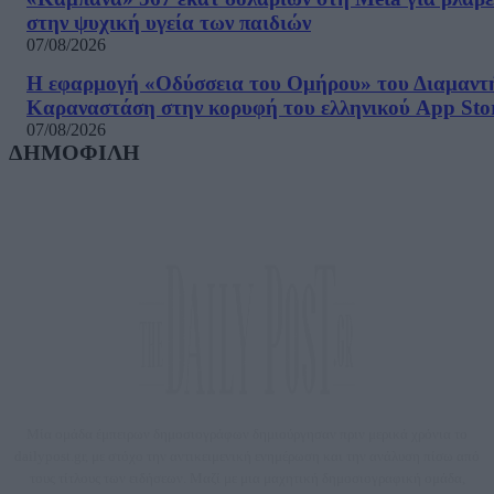
στην ψυχική υγεία των παιδιών
07/08/2026
Η εφαρμογή «Οδύσσεια του Ομήρου» του Διαμαντ
Καραναστάση στην κορυφή του ελληνικού App Sto
07/08/2026
ΔΗΜΟΦΙΛΗ
Μία ομάδα έμπειρων δημοσιογράφων δημιούργησαν πριν μερικά χρόνια το
dailypost.gr, με στόχο την αντικειμενική ενημέρωση και την ανάλυση πίσω από
τους τίτλους των ειδήσεων. Μαζί με μια μαχητική δημοσιογραφική ομάδα,