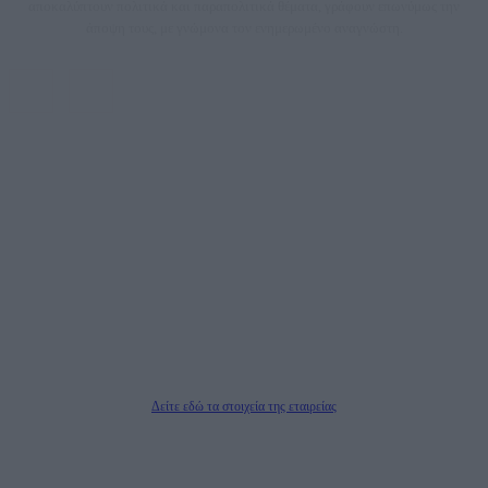
αποκαλύπτουν πολιτικά και παραπολιτικά θέματα, γράφουν επωνύμως την
άποψη τους, με γνώμονα τον ενημερωμένο αναγνώστη.
DAILYPOST.GR – ΤΑΥΤΌΤΗΤΑ
Ιδιοκτήτρια εταιρεία: «ΝΟΗΣΙΣ ΙΚΕ»
Έδρα: Δήμος Αμαρουσίου Αττικής, Αγ. Αθανασίου αρ. 21, Τ.Κ. 15125
ΑΦΜ: 801093076, Δ.Ο.Υ.: ΚΕΦΟΔΕ ΑΤΤΙΚΗΣ, E-mail: press@dailypost.gr, Τηλ.
επικοινωνίας: 2108066997
Νόμιμος Εκπρόσωπος: Ζαχαρός Σταμάτης
Μέτοχοι: Ζαχαρός Σταμάτης, Κουβαράς Γεώργιος, ΥΠΗΡΕΣΙΕΣ ΠΡΟΗΓΜΕΝΗΣ
ΤΕΧΝΟΛΟΓΙΑΣ ΠΑΡΑΓΩΓΗΣ ΟΠΤΙΚΟΑΚΟΥΣΤΙΚΩΝ ΜΕΣΩΝ ΜΕΛΕΤΩΝ ΚΑΙ
ΠΑΡΟΧΗΣ ΥΠΗΡΕΣΙΩΝ PLD PLUS ΑΝΩΝ ΕΤΑΙΡΙΑ
Δικαιούχος του ονόματος τομέα (dailypost.gr): ΝΟΗΣΙΣ ΙΚΕ
Διευθυντής/Διαχειριστής: Ζαχαρός Σταμάτης
Διευθυντής Σύνταξης: Ρενάτο Λέκκα
Δείτε εδώ τα στοιχεία της εταιρείας