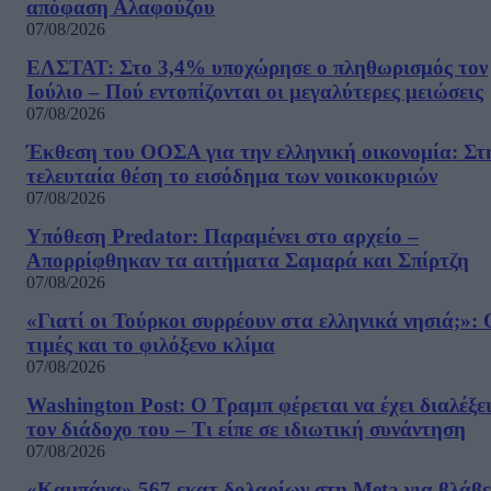
απόφαση Αλαφούζου
07/08/2026
ΕΛΣΤΑΤ: Στο 3,4% υποχώρησε ο πληθωρισμός τον
Ιούλιο – Πού εντοπίζονται οι μεγαλύτερες μειώσεις
07/08/2026
Έκθεση του ΟΟΣΑ για την ελληνική οικονομία: Στ
τελευταία θέση το εισόδημα των νοικοκυριών
07/08/2026
Υπόθεση Predator: Παραμένει στο αρχείο –
Απορρίφθηκαν τα αιτήματα Σαμαρά και Σπίρτζη
07/08/2026
«Γιατί οι Τούρκοι συρρέουν στα ελληνικά νησιά;»: 
τιμές και το φιλόξενο κλίμα
07/08/2026
Washington Post: Ο Τραμπ φέρεται να έχει διαλέξε
τον διάδοχο του – Τι είπε σε ιδιωτική συνάντηση
07/08/2026
«Καμπάνα» 567 εκατ δολαρίων στη Meta για βλάβε