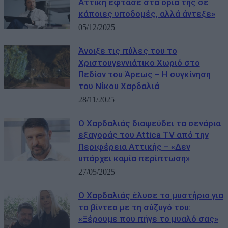
Αττική έφτασε στα όριά της σε
κάποιες υποδομές, αλλά άντεξε»
05/12/2025
Άνοιξε τις πύλες του το
Χριστουγεννιάτικο Χωριό στο
Πεδίον του Άρεως – Η συγκίνηση
του Νίκου Χαρδαλιά
28/11/2025
Ο Χαρδαλιάς διαψεύδει τα σενάρια
εξαγοράς του Attica TV από την
Περιφέρεια Αττικής – «Δεν
υπάρχει καμία περίπτωση»
27/05/2025
Ο Χαρδαλιάς έλυσε το μυστήριο για
το βίντεο με τη σύζυγό του:
«Ξέρουμε που πήγε το μυαλό σας»