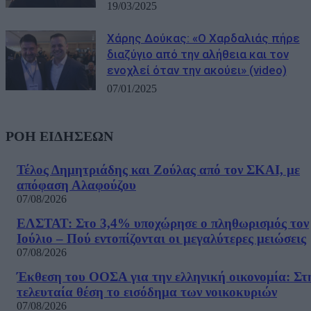
19/03/2025
Χάρης Δούκας: «Ο Χαρδαλιάς πήρε
διαζύγιο από την αλήθεια και τον
ενοχλεί όταν την ακούει» (video)
07/01/2025
ΡΟΗ ΕΙΔΗΣΕΩΝ
Τέλος Δημητριάδης και Ζούλας από τον ΣΚΑΙ, με
απόφαση Αλαφούζου
07/08/2026
ΕΛΣΤΑΤ: Στο 3,4% υποχώρησε ο πληθωρισμός τον
Ιούλιο – Πού εντοπίζονται οι μεγαλύτερες μειώσεις
07/08/2026
Έκθεση του ΟΟΣΑ για την ελληνική οικονομία: Στ
τελευταία θέση το εισόδημα των νοικοκυριών
07/08/2026