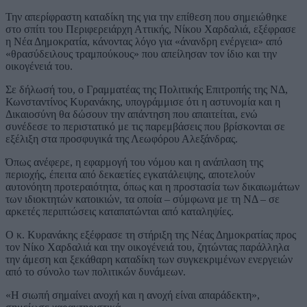
Την απερίφραστη καταδίκη της για την επίθεση που σημειώθηκε
στο σπίτι του Περιφερειάρχη Αττικής, Νίκου Χαρδαλιά, εξέφρασε
η Νέα Δημοκρατία, κάνοντας λόγο για «άνανδρη ενέργεια» από
«θρασύδειλους τραμπούκους» που απείλησαν τον ίδιο και την
οικογένειά του.
Σε δήλωσή του, ο Γραμματέας της Πολιτικής Επιτροπής της ΝΔ,
Κωνσταντίνος Κυρανάκης, υπογράμμισε ότι η αστυνομία και η
Δικαιοσύνη θα δώσουν την απάντηση που απαιτείται, ενώ
συνέδεσε το περιστατικό με τις παρεμβάσεις που βρίσκονται σε
εξέλιξη στα προσφυγικά της Λεωφόρου Αλεξάνδρας.
Όπως ανέφερε, η εφαρμογή του νόμου και η ανάπλαση της
περιοχής, έπειτα από δεκαετίες εγκατάλειψης, αποτελούν
αυτονόητη προτεραιότητα, όπως και η προστασία των δικαιωμάτων
των ιδιοκτητών κατοικιών, τα οποία – σύμφωνα με τη ΝΔ – σε
αρκετές περιπτώσεις καταπατώνται από καταληψίες.
Ο κ. Κυρανάκης εξέφρασε τη στήριξη της Νέας Δημοκρατίας προς
τον Νίκο Χαρδαλιά και την οικογένειά του, ζητώντας παράλληλα
την άμεση και ξεκάθαρη καταδίκη των συγκεκριμένων ενεργειών
από το σύνολο των πολιτικών δυνάμεων.
«Η σιωπή σημαίνει ανοχή και η ανοχή είναι απαράδεκτη»,