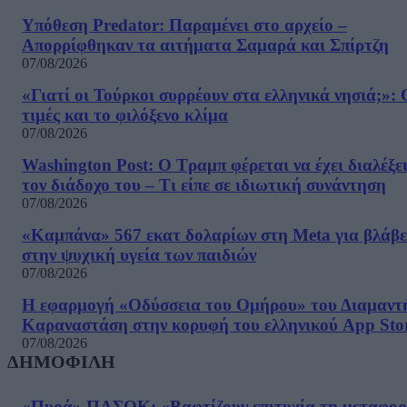
Υπόθεση Predator: Παραμένει στο αρχείο –
Απορρίφθηκαν τα αιτήματα Σαμαρά και Σπίρτζη
07/08/2026
«Γιατί οι Τούρκοι συρρέουν στα ελληνικά νησιά;»: 
τιμές και το φιλόξενο κλίμα
07/08/2026
Washington Post: Ο Τραμπ φέρεται να έχει διαλέξε
τον διάδοχο του – Τι είπε σε ιδιωτική συνάντηση
07/08/2026
«Καμπάνα» 567 εκατ δολαρίων στη Meta για βλάβε
στην ψυχική υγεία των παιδιών
07/08/2026
Η εφαρμογή «Οδύσσεια του Ομήρου» του Διαμαντ
Καραναστάση στην κορυφή του ελληνικού App Sto
07/08/2026
ΔΗΜΟΦΙΛΗ
«Πυρά» ΠΑΣΟΚ: «Βαφτίζουν επιτυχία τη μεταφο