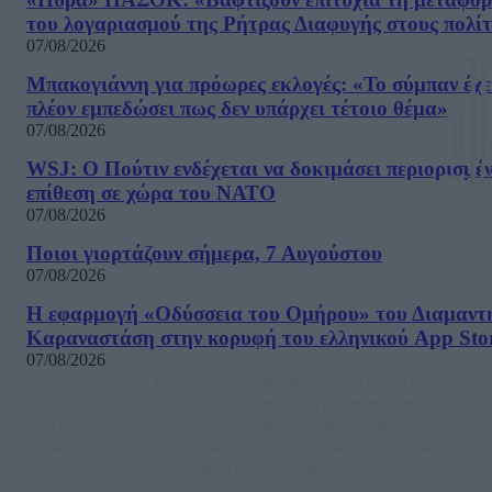
του λογαριασμού της Ρήτρας Διαφυγής στους πολίτ
07/08/2026
Μπακογιάννη για πρόωρες εκλογές: «Το σύμπαν έχε
πλέον εμπεδώσει πως δεν υπάρχει τέτοιο θέμα»
07/08/2026
WSJ: Ο Πούτιν ενδέχεται να δοκιμάσει περιορισμέ
επίθεση σε χώρα του ΝΑΤΟ
07/08/2026
Ποιοι γιορτάζουν σήμερα, 7 Αυγούστου
07/08/2026
Η εφαρμογή «Οδύσσεια του Ομήρου» του Διαμαντ
Καραναστάση στην κορυφή του ελληνικού App Sto
07/08/2026
Μία ομάδα έμπειρων δημοσιογράφων δημιούργησαν πριν μερικά χρόνια το
dailypost.gr, με στόχο την αντικειμενική ενημέρωση και την ανάλυση πίσω από
τους τίτλους των ειδήσεων. Μαζί με μια μαχητική δημοσιογραφική ομάδα,
αποκαλύπτουν πολιτικά και παραπολιτικά θέματα, γράφουν επωνύμως την
άποψη τους, με γνώμονα τον ενημερωμένο αναγνώστη.