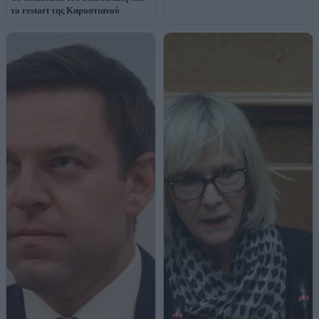
το restart της Καρυστιανού