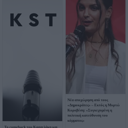
Νέα αποχώρηση από τους
«Δημοκράτες» – Εκτός η Μυρτώ
Κοροβέση: «Συγκεχυμένη η
πολιτική κατεύθυνση του
κόμματος»
Το comeback του Κασσελάκη και