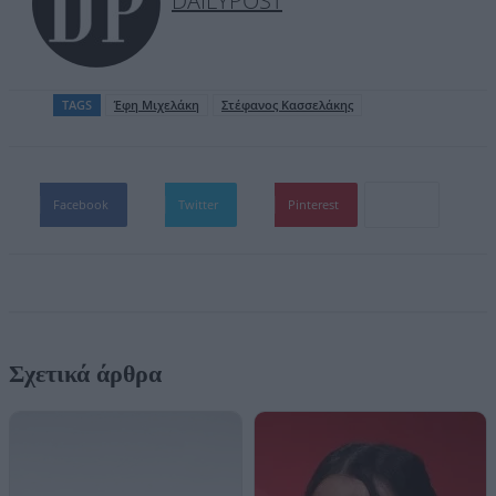
DAILYPOST
TAGS
Έφη Μιχελάκη
Στέφανος Κασσελάκης
Facebook
Twitter
Pinterest
Σχετικά άρθρα