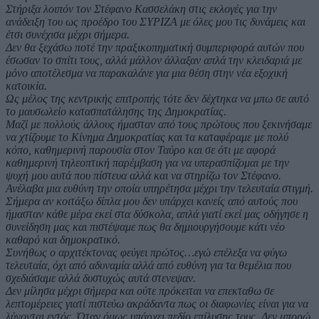
Στήριξα λοιπόν τον Στέφανο Κασσελάκη στις εκλογές για την
ανάδειξη του ως προέδρο του ΣΥΡΙΖΑ με όλες μου τις δυνάμεις και
έτσι συνέχισα μέχρι σήμερα.
Δεν θα ξεχάσω ποτέ την πραξικοπηματική συμπεριφορά αυτών που
έσωσαν το σπίτι τους, αλλά μάλλον άλλαξαν απλά την κλειδαριά με
μόνο αποτέλεσμα να παρακαλάνε για μια θέση στην νέα εξοχική
κατοικία.
Ως μέλος της κεντρικής επιτροπής τότε δεν δέχτηκα να μπω σε αυτό
το μαυσωλείο κατασπατάλησης της Δημοκρατίας.
Μαζί με πολλούς άλλους ήμασταν από τους πρώτους που ξεκινήσαμε
να χτίζουμε το Κίνημα Δημοκρατίας και τα καταφέραμε με πολύ
κόπο, καθημερινή παρουσία στον Ταύρο και σε ότι με αφορά
καθημερινή τηλεοπτική παρέμβαση για να υπερασπίζομαι με την
ψυχή μου αυτά που πίστευα αλλά και να στηρίζω τον Στέφανο.
Ανέλαβα μια ευθύνη την οποία υπηρέτησα μέχρι την τελευταία στιγμή.
Σήμερα αν κοιτάξω δίπλα μου δεν υπάρχει κανείς από αυτούς που
ήμασταν κάθε μέρα εκεί στα δύσκολα, απλά γιατί εκεί μας οδήγησε η
συνείδηση μας και πιστέψαμε πως θα δημιουργήσουμε κάτι νέο
καθαρό και δημοκρατικό.
Συνήθως ο αρχιτέκτονας φεύγει πρώτος…εγώ επέλεξα να φύγω
τελευταία, όχι από αδυναμία αλλά από ευθύνη για τα θεμέλια που
σχεδιάσαμε αλλά δυστυχώς αυτά στενεψαν.
Δεν μίλησα μέχρι σήμερα και ούτε πρόκειται να επεκταθω σε
λεπτομέρειες γιατί πιστεύω ακράδαντα πως οι διαφωνίες είναι για να
λύνονται εντός. Όταν όμως υπάρχει πεδίο επίλυσης τους. Δεν μπορώ