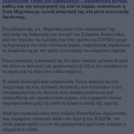
εκπροσώπου Τύπου των Δημοκρατών – Προοδευτικό Κέντρο,
καθώς και την αποχώρησή της από το κόμμα, ανακοίνωσε η
Έφη Μιχελάκη με εκτενή ανάρτησή της στα μέσα κοινωνικής
δικτύωσης.
Στο μήνυμά της, η κ. Μιχελάκη κάνει έναν απολογισμό της
πολιτικής της διαδρομής στο πλευρό του Στέφανου Κασσελάκη,
από την περίοδο της εκλογής του στην ηγεσία του ΣΥΡΙΖΑ μέχρι
τη δημιουργία του νέου πολιτικού φορέα, εκφράζοντας παράλληλα
τη διαφωνία της με τον τρόπο λειτουργίας του κόμματος σήμερα.
Όπως αναφέρει, η απόφασή της δεν ήταν εύκολη, ωστόσο θεωρεί
ότι πλέον οι πολιτικές και οργανωτικές εξελίξεις δεν συνάδουν με
τις αρχές και τις αξίες που η ίδια υπηρετεί.
Η πρώην αναπληρώτρια εκπρόσωπος Τύπου αναφέρεται στη
συμμετοχή της στις πολιτικές διεργασίες των τελευταίων ετών,
υπογραμμίζοντας ότι πίστεψε στην ανάγκη ανανέωσης και
ανασύνθεσης του προοδευτικού χώρου, ενώ ευχαριστεί όσους
συμπορεύτηκαν μαζί της κατά τη διάρκεια αυτής της πορείας.
Ιδιαίτερη αναφορά κάνει στον Ανδρέα Παπανδρέου, δηλώνοντας
πως παραμένει «πολιτικό παιδί» του ιδρυτή του ΠΑΣΟΚ, τον
οποίο χαρακτηρίζει ως τον πιο χαρισματικό ηγέτη που γνώρισε η
σύγχρονη Ελλάδα.