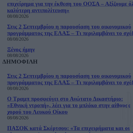
επιχείρημα για την έκθεση του ΟΟΣΑ – Αξίζουμε ό
καλύτερη αντιπολίτευση»
08/08/2026
Στις 2 Σεπτεμβρίου η παρουσίαση του οικονομικού
προγράμματος της ΕΛΑΣ – Τι περιλαμβάνει το σχέ
08/08/2026
Ξένος ήμην
08/08/2026
ΔΗΜΟΦΙΛΗ
Στις 2 Σεπτεμβρίου η παρουσίαση του οικονομικού
προγράμματος της ΕΛΑΣ – Τι περιλαμβάνει το σχέ
08/08/2026
Ο Τραμπ προσφεύγει στο Ανώτατο Δικαστήριο:
«Εθνική ντροπή», λέει για το μπλόκο στην αίθουσα
χορού του Λευκού Οίκου
08/08/2026
ΠΑΣΟΚ κατά Σκέρτσου: «Τα επιχειρήματα και οι