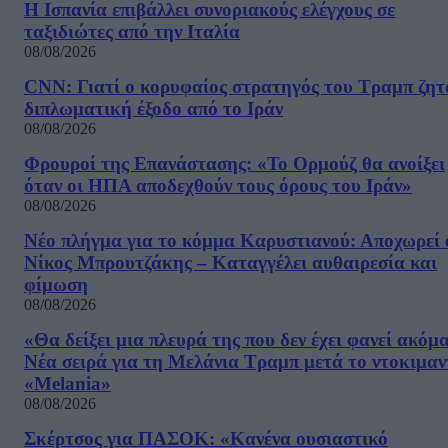
Η Ισπανία επιβάλλει συνοριακούς ελέγχους σε
ταξιδιώτες από την Ιταλία
08/08/2026
CNN: Γιατί ο κορυφαίος στρατηγός του Τραμπ ζητ
διπλωματική έξοδο από το Ιράν
08/08/2026
Φρουροί της Επανάστασης: «Το Ορμούζ θα ανοίξει
όταν οι ΗΠΑ αποδεχθούν τους όρους του Ιράν»
08/08/2026
Νέο πλήγμα για το κόμμα Καρυστιανού: Αποχωρεί 
Νίκος Μπρουτζάκης – Καταγγέλει αυθαιρεσία και
φίμωση
08/08/2026
«Θα δείξει μια πλευρά της που δεν έχει φανεί ακόμ
Νέα σειρά για τη Μελάνια Τραμπ μετά το ντοκιμαν
«Melania»
08/08/2026
Σκέρτσος για ΠΑΣΟΚ: «Κανένα ουσιαστικό