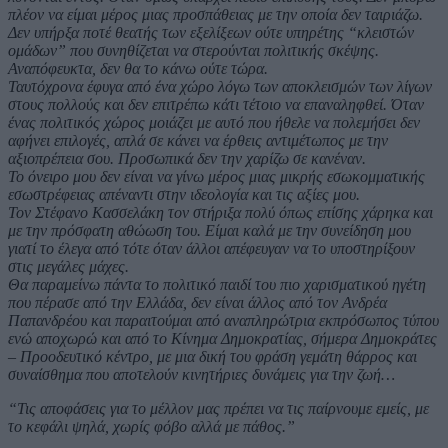
πλέον να είμαι μέρος μιας προσπάθειας με την οποία δεν ταιριάζω.
Δεν υπήρξα ποτέ θεατής των εξελίξεων ούτε υπηρέτης “κλειστών
ομάδων” που συνηθίζεται να στερούνται πολιτικής σκέψης.
Αναπόφευκτα, δεν θα το κάνω ούτε τώρα.
Ταυτόχρονα έφυγα από ένα χώρο λόγω των αποκλεισμών των λίγων
στους πολλούς και δεν επιτρέπω κάτι τέτοιο να επαναληφθεί. Όταν
ένας πολιτικός χώρος μοιάζει με αυτό που ήθελε να πολεμήσει δεν
αφήνει επιλογές, απλά σε κάνει να έρθεις αντιμέτωπος με την
αξιοπρέπεια σου. Προσωπικά δεν την χαρίζω σε κανέναν.
Το όνειρο μου δεν είναι να γίνω μέρος μιας μικρής εσωκομματικής
εσωστρέφειας απέναντι στην ιδεολογία και τις αξίες μου.
Τον Στέφανο Κασσελάκη τον στήριξα πολύ όπως επίσης χάρηκα και
με την πρόσφατη αθώωση του. Είμαι καλά με την συνείδηση μου
γιατί το έλεγα από τότε όταν άλλοι απέφευγαν να το υποστηρίξουν
στις μεγάλες μάχες.
Θα παραμείνω πάντα το πολιτικό παιδί του πιο χαρισματικού ηγέτη
που πέρασε από την Ελλάδα, δεν είναι άλλος από τον Ανδρέα
Παπανδρέου και παραιτούμαι από αναπληρώτρια εκπρόσωπος τύπου
ενώ αποχωρώ και από το Κίνημα Δημοκρατίας, σήμερα Δημοκράτες
– Προοδευτικό κέντρο, με μια δική του φράση γεμάτη θάρρος και
συναίσθημα που αποτελούν κινητήριες δυνάμεις για την ζωή…
“Τις αποφάσεις για το μέλλον μας πρέπει να τις παίρνουμε εμείς, με
το κεφάλι ψηλά, χωρίς φόβο αλλά με πάθος.”