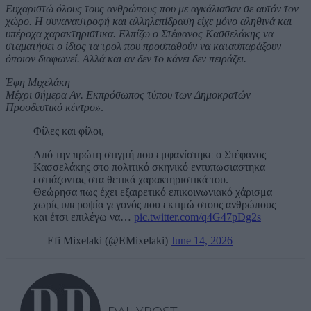
Ευχαριστώ όλους τους ανθρώπους που με αγκάλιασαν σε αυτόν τον
χώρο. Η συναναστροφή και αλληλεπίδραση είχε μόνο αληθινά και
υπέροχα χαρακτηριστικα. Ελπίζω ο Στέφανος Κασσελάκης να
σταματήσει ο ίδιος τα τρολ που προσπαθούν να κατασπαράξουν
όποιον διαφωνεί. Αλλά και αν δεν το κάνει δεν πειράζει.
Έφη Μιχελάκη
Μέχρι σήμερα Αν. Εκπρόσωπος τύπου των Δημοκρατών –
Προοδευτικό κέντρο»
.
Φίλες και φίλοι,
Από την πρώτη στιγμή που εμφανίστηκε ο Στέφανος
Κασσελάκης στο πολιτικό σκηνικό εντυπωσιαστηκα
εστιάζοντας στα θετικά χαρακτηριστικά του.
Θεώρησα πως έχει εξαιρετικό επικοινωνιακό χάρισμα
χωρίς υπεροψία γεγονός που εκτιμώ στους ανθρώπους
και έτσι επιλέγω να…
pic.twitter.com/q4G47pDg2s
— Efi Mixelaki (@EMixelaki)
June 14, 2026