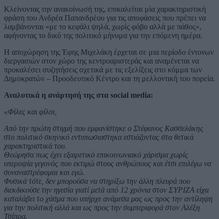
Κλείνοντας την ανακοίνωσή της, επικαλείται μία χαρακτηριστική
φράση του Ανδρέα Παπανδρέου για τις αποφάσεις που πρέπει να
λαμβάνονται «με το κεφάλι ψηλά, χωρίς φόβο αλλά με πάθος»,
αφήνοντας το δικό της πολιτικό μήνυμα για την επόμενη ημέρα.
Η αποχώρηση της Έφης Μιχελάκη έρχεται σε μια περίοδο έντονων
διεργασιών στον χώρο της κεντροαριστεράς και αναμένεται να
προκαλέσει συζητήσεις σχετικά με τις εξελίξεις στο κόμμα των
Δημοκρατών – Προοδευτικό Κέντρο και τη μελλοντική του πορεία.
Αναλυτικά η ανάρτησή της στα social media:
«Φίλες και φίλοι,
Από την πρώτη στιγμή που εμφανίστηκε ο Στέφανος Κασσελάκης
στο πολιτικό σκηνικό εντυπωσιαστηκα εστιάζοντας στα θετικά
χαρακτηριστικά του.
Θεώρησα πως έχει εξαιρετικό επικοινωνιακό χάρισμα χωρίς
υπεροψία γεγονός που εκτιμώ στους ανθρώπους και έτσι επιλέγω να
συναναστρέφομαι και εγώ.
Φυσικά τότε, δεν μπορούσα να στηρίξω την άλλη πλευρά που
διεκδικούσε την ηγεσία γιατί μετά από 12 χρόνια στον ΣΥΡΙΖΑ είχα
καταλάβει το χάσμα που υπήρχε ανάμεσα μας ως προς την αντίληψη
για την πολιτική αλλά και ως προς την συμπεριφορά στον Αλέξη
Τσίπρα.