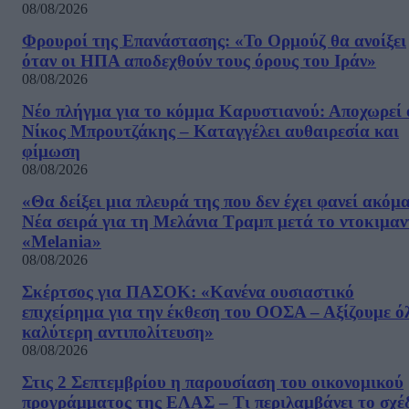
08/08/2026
Φρουροί της Επανάστασης: «Το Ορμούζ θα ανοίξει
όταν οι ΗΠΑ αποδεχθούν τους όρους του Ιράν»
08/08/2026
Νέο πλήγμα για το κόμμα Καρυστιανού: Αποχωρεί 
Νίκος Μπρουτζάκης – Καταγγέλει αυθαιρεσία και
φίμωση
08/08/2026
«Θα δείξει μια πλευρά της που δεν έχει φανεί ακόμ
Νέα σειρά για τη Μελάνια Τραμπ μετά το ντοκιμαν
«Melania»
08/08/2026
Σκέρτσος για ΠΑΣΟΚ: «Κανένα ουσιαστικό
επιχείρημα για την έκθεση του ΟΟΣΑ – Αξίζουμε ό
καλύτερη αντιπολίτευση»
08/08/2026
Στις 2 Σεπτεμβρίου η παρουσίαση του οικονομικού
προγράμματος της ΕΛΑΣ – Τι περιλαμβάνει το σχέ