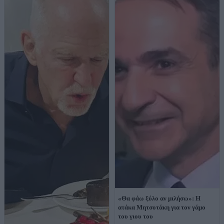
«Θα φάω ξύλο αν μιλήσω»: Η
ατάκα Μητσοτάκη για τον γάμο
του γιου του