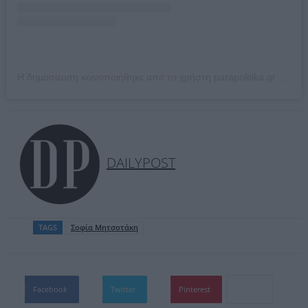
Η δημοσίευση κοινοποιήθηκε από το χρήστη parapolitika.gr (@parapolitika)
DAILYPOST
TAGS
Σοφία Μητσοτάκη
Facebook
Twitter
Pinterest