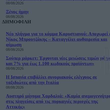
08/08/2026
Ξένος ήμην
08/08/2026
ΔΗΜΟΦΙΛΗ
Νέο πλήγμα για το κόμμα Καρυστιανού: Αποχωρεί 
Νίκος Μπρουτζάκης – Καταγγέλει αυθαιρεσία και
φίμωση
08/08/2026
Σούπερ μάρκετ: Έρχονται νέες μειώσεις τιμών μέχρ
και 7% για έως 1.100 κωδικούς προϊόντων»
08/08/2026
Η Ισπανία επιβάλλει συνοριακούς ελέγχους σε
ταξιδιώτες από την Ιταλία
08/08/2026
Αυστηρό μήνυμα Χαρδαλιά: «Καμία ανεμογεννήτρ
στις πληγείσες από τις πυρκαγιές περιοχές της
Αττικής»