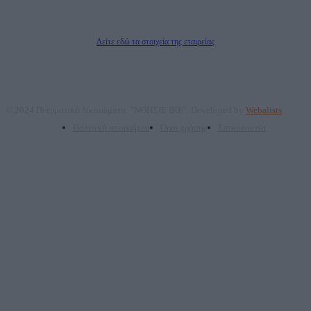
Δικαιούχος του ονόματος τομέα (dailypost.gr): ΝΟΗΣΙΣ ΙΚΕ
Διευθυντής/Διαχειριστής: Ζαχαρός Σταμάτης
Διευθυντής Σύνταξης: Ρενάτο Λέκκα
Δείτε εδώ τα στοιχεία της εταιρείας
© 2024 Πνευματικά δικαιώματα: "ΝΟΗΣΙΣ ΙΚΕ". Developed by
Webalists
Πολιτική απορρήτου
Όροι χρήσης
Επικοινωνία