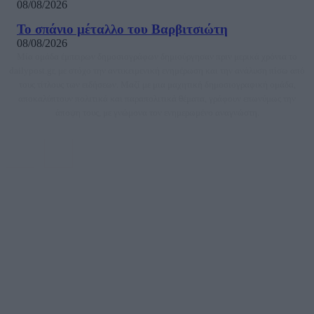
08/08/2026
Το σπάνιο μέταλλο του Βαρβιτσιώτη
08/08/2026
Μία ομάδα έμπειρων δημοσιογράφων δημιούργησαν πριν μερικά χρόνια το
dailypost.gr, με στόχο την αντικειμενική ενημέρωση και την ανάλυση πίσω από
τους τίτλους των ειδήσεων. Μαζί με μια μαχητική δημοσιογραφική ομάδα,
αποκαλύπτουν πολιτικά και παραπολιτικά θέματα, γράφουν επωνύμως την
άποψη τους, με γνώμονα τον ενημερωμένο αναγνώστη.
DAILYPOST.GR – ΤΑΥΤΌΤΗΤΑ
Ιδιοκτήτρια εταιρεία: «ΝΟΗΣΙΣ ΙΚΕ»
Έδρα: Δήμος Αμαρουσίου Αττικής, Αγ. Αθανασίου αρ. 21, Τ.Κ. 15125
ΑΦΜ: 801093076, Δ.Ο.Υ.: ΚΕΦΟΔΕ ΑΤΤΙΚΗΣ, E-mail: press@dailypost.gr, Τηλ.
επικοινωνίας: 2108066997
Νόμιμος Εκπρόσωπος: Ζαχαρός Σταμάτης
Μέτοχοι: Ζαχαρός Σταμάτης, Κουβαράς Γεώργιος, ΥΠΗΡΕΣΙΕΣ ΠΡΟΗΓΜΕΝΗΣ
ΤΕΧΝΟΛΟΓΙΑΣ ΠΑΡΑΓΩΓΗΣ ΟΠΤΙΚΟΑΚΟΥΣΤΙΚΩΝ ΜΕΣΩΝ ΜΕΛΕΤΩΝ ΚΑΙ
ΠΑΡΟΧΗΣ ΥΠΗΡΕΣΙΩΝ PLD PLUS ΑΝΩΝ ΕΤΑΙΡΙΑ