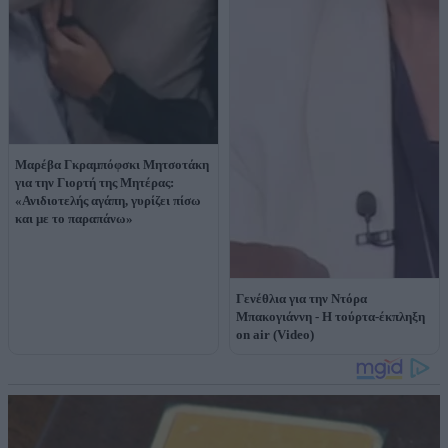
Μαρέβα Γκραμπόφσκι Μητσοτάκη
για την Γιορτή της Μητέρας:
«Ανιδιοτελής αγάπη, γυρίζει πίσω
και με το παραπάνω»
Γενέθλια για την Ντόρα
Μπακογιάννη - Η τούρτα-έκπληξη
on air (Video)