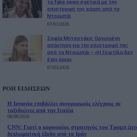
τα fake news σχετικά με την
επιστροφή της κόρης από το
Ντουμπάι
07/03/2026
Σοφία Μητσοτάκη: Οργισμένη
απάντηση για την επιστροφή της
από το Ντουμπάι – «Η ξεφτίλα δεν
έχει όρια»
07/03/2026
ΡΟΗ ΕΙΔΗΣΕΩΝ
Η Ισπανία επιβάλλει συνοριακούς ελέγχους σε
ταξιδιώτες από την Ιταλία
08/08/2026
CNN: Γιατί ο κορυφαίος στρατηγός του Τραμπ ζητ
διπλωματική έξοδο από το Ιράν