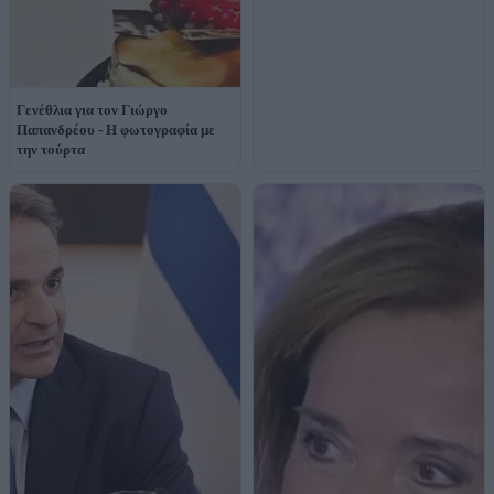
Γενέθλια για τον Γιώργο
Παπανδρέου - Η φωτογραφία με
την τούρτα