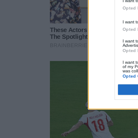
I want t
Opted 
I want t
Opted 
I want 
Advertis
Opted 
I want t
of my P
was col
Opted 