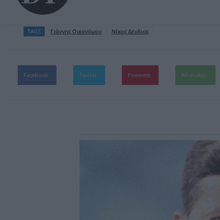
TAGS
Γιάννης Οικονόμου
Νίκος Δένδιας
Facebook
Twitter
Pinterest
WhatsApp