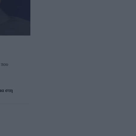
 που
μα στη