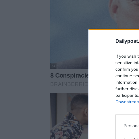
Dailypost.
If you wish 
sensitive in
confirm you
continue se
information 
further disc
participants
Downstream 
Persona