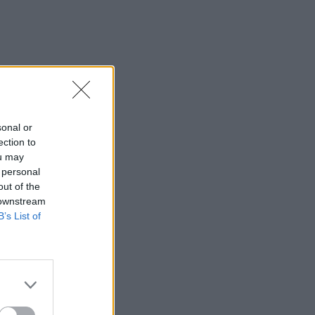
sonal or
ection to
ou may
 personal
out of the
 downstream
B’s List of